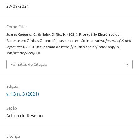
27-09-2021
Como Citar
Soares Caetano, C., & Halax Orfão, N. (2021). Prontuário Eletrônico do
Paciente em Clínicas Odontológicas: uma revisão integrativa.
Journal of Health
Informatics
,
13
(3). Recuperado de https://jhi.sbis.org.br/index.php/jhi-
sbis/article/view/860
Fomatos de Citação
Edição
v. 13 n. 3 (2021)
Seção
Artigo de Revisão
Licença