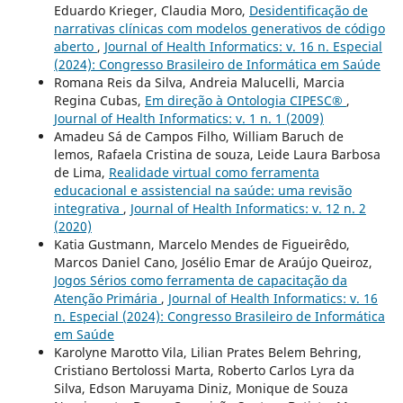
Eduardo Krieger, Claudia Moro,
Desidentificação de
narrativas clínicas com modelos generativos de código
aberto
,
Journal of Health Informatics: v. 16 n. Especial
(2024): Congresso Brasileiro de Informática em Saúde
Romana Reis da Silva, Andreia Malucelli, Marcia
Regina Cubas,
Em direção à Ontologia CIPESC®
,
Journal of Health Informatics: v. 1 n. 1 (2009)
Amadeu Sá de Campos Filho, William Baruch de
lemos, Rafaela Cristina de souza, Leide Laura Barbosa
de Lima,
Realidade virtual como ferramenta
educacional e assistencial na saúde: uma revisão
integrativa
,
Journal of Health Informatics: v. 12 n. 2
(2020)
Katia Gustmann, Marcelo Mendes de Figueirêdo,
Marcos Daniel Cano, Josélio Emar de Araújo Queiroz,
Jogos Sérios como ferramenta de capacitação da
Atenção Primária
,
Journal of Health Informatics: v. 16
n. Especial (2024): Congresso Brasileiro de Informática
em Saúde
Karolyne Marotto Vila, Lilian Prates Belem Behring,
Cristiano Bertolossi Marta, Roberto Carlos Lyra da
Silva, Edson Maruyama Diniz, Monique de Souza