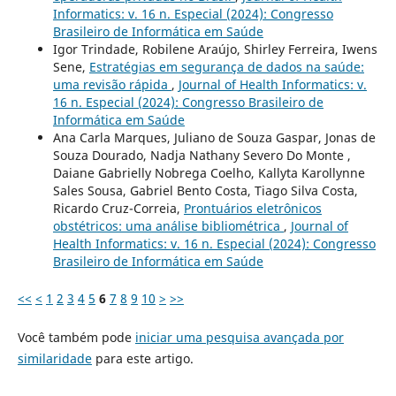
Informatics: v. 16 n. Especial (2024): Congresso
Brasileiro de Informática em Saúde
Igor Trindade, Robilene Araújo, Shirley Ferreira, Iwens
Sene,
Estratégias em segurança de dados na saúde:
uma revisão rápida
,
Journal of Health Informatics: v.
16 n. Especial (2024): Congresso Brasileiro de
Informática em Saúde
Ana Carla Marques, Juliano de Souza Gaspar, Jonas de
Souza Dourado, Nadja Nathany Severo Do Monte ,
Daiane Gabrielly Nobrega Coelho, Kallyta Karollynne
Sales Sousa, Gabriel Bento Costa, Tiago Silva Costa,
Ricardo Cruz-Correia,
Prontuários eletrônicos
obstétricos: uma análise bibliométrica
,
Journal of
Health Informatics: v. 16 n. Especial (2024): Congresso
Brasileiro de Informática em Saúde
<<
<
1
2
3
4
5
6
7
8
9
10
>
>>
Você também pode
iniciar uma pesquisa avançada por
similaridade
para este artigo.