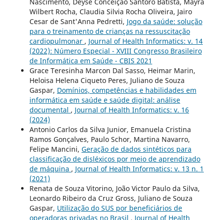
Nascimento, Deyse Conceição Santoro Batista, Mayra
Wilbert Rocha, Claudia Silvia Rocha Oliveira, Jairo
Cesar de Sant'Anna Pedretti,
Jogo da saúde: solução
para o treinamento de crianças na ressuscitação
cardiopulmonar
,
Journal of Health Informatics: v. 14
(2022): Número Especial - XVIII Congresso Brasileiro
de Informática em Saúde - CBIS 2021
Grace Teresinha Marcon Dal Sasso, Heimar Marin,
Heloisa Helena Ciqueto Peres, Juliano de Souza
Gaspar,
Domínios, competências e habilidades em
informática em saúde e saúde digital: análise
documental
,
Journal of Health Informatics: v. 16
(2024)
Antonio Carlos da Silva Junior, Emanuela Cristina
Ramos Gonçalves, Paulo Schor, Martina Navarro,
Felipe Mancini,
Geração de dados sintéticos para
classificação de disléxicos por meio de aprendizado
de máquina
,
Journal of Health Informatics: v. 13 n. 1
(2021)
Renata de Souza Vitorino, João Victor Paulo da Silva,
Leonardo Ribeiro da Cruz Gross, Juliano de Souza
Gaspar,
Utilização do SUS por beneficiários de
operadoras privadas no Brasil
,
Journal of Health