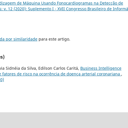
dizagem de Máquina Usando Fonocardiogramas na Detecção de
s: v. 12 (2020): Suplemento I - XVII Congresso Brasileiro de Informá
da por similaridade
para este artigo.
s)
ia Sidnéia da Silva, Edilson Carlos Caritá,
Business Intelligence
e fatores de risco na ocorrência de doença arterial coronariana
,
10)