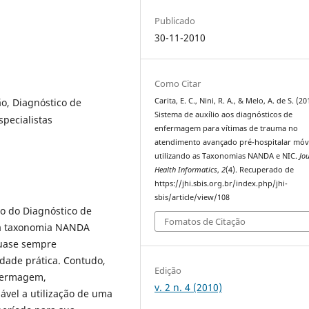
Publicado
30-11-2010
Como Citar
ão, Diagnóstico de
Carita, E. C., Nini, R. A., & Melo, A. de S. (20
Sistema de auxílio aos diagnósticos de
pecialistas
enfermagem para vítimas de trauma no
atendimento avançado pré-hospitalar móv
utilizando as Taxonomias NANDA e NIC.
Jo
Health Informatics
,
2
(4). Recuperado de
https://jhi.sbis.org.br/index.php/jhi-
sbis/article/view/108
o do Diagnóstico de
Fomatos de Citação
 à taxonomia NANDA
quase sempre
idade prática. Contudo,
Edição
nfermagem,
v. 2 n. 4 (2010)
ável a utilização de uma