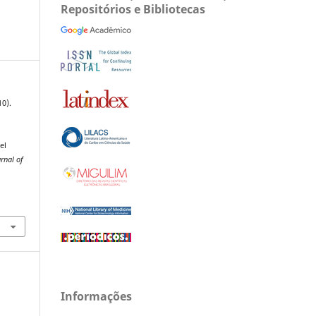
Repositórios e Bibliotecas
10).
el
urnal of
Informações