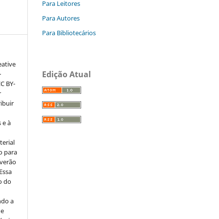
Para Leitores
Para Autores
Para Bibliotecários
eative
Edição Atual
–
CC BY-
r
ribuir
 e à
erial
o para
everão
 Essa
o do
ndo a
ue