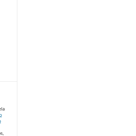
ela
o
o
s,