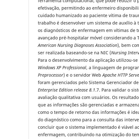
ferramenta computacional, que pode reduzir o 
efetivação, permitindo ao enfermeiro disponibil
cuidado humanizado ao paciente vítima de trau
trabalho é desenvolver um sistema de auxílio à
os diagnósticos de enfermagem em vítimas de 
avançado pré-hospitalar móvel considerando a
American Nursing Diagnoses Association
), bem co
ser realizada baseando-se na NIC (
Nursing Interv
Para o desenvolvimento da aplicação utilizou-se
Windows XP Professional
, a linguagem de progra
Preprocessor
) e o servidor Web
Apache HTTP Serv
foram gerenciados pelo Sistema Gerenciador d
Enterprise Edition release 8.1
.7. Para validar o si
avaliação qualitativa com usuários. Os resulta
que as informações são gerenciadas e armazen
como o tempo de retorno das informações é ideal
do diagnóstico como para a consulta das interve
concluir que o sistema implementado é viável ao
enfermagem, contribuindo na otimização do te