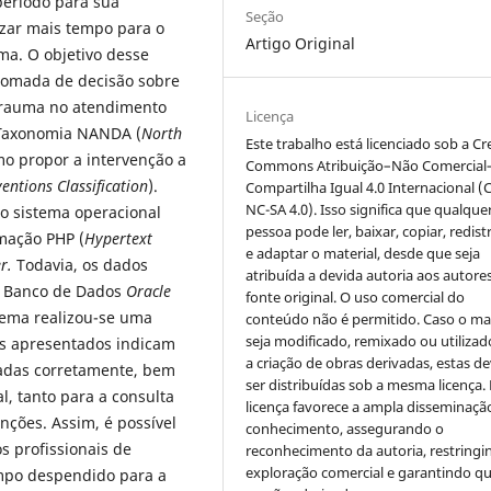
período para sua
Seção
izar mais tempo para o
Artigo Original
ma. O objetivo desse
 tomada de decisão sobre
trauma no atendimento
Licença
 Taxonomia NANDA (
North
Este trabalho está licenciado sob a Cr
mo propor a intervenção a
Commons Atribuição–Não Comercial
entions Classification
).
Compartilha Igual 4.0 Internacional (
NC-SA 4.0). Isso significa que qualque
 o sistema operacional
pessoa pode ler, baixar, copiar, redist
mação PHP (
Hypertext
e adaptar o material, desde que seja
er.
Todavia, os dados
atribuída a devida autoria aos autores
e Banco de Dados
Oracle
fonte original. O uso comercial do
stema realizou-se uma
conteúdo não é permitido. Caso o mat
seja modificado, remixado ou utilizad
dos apresentados indicam
a criação de obras derivadas, estas d
adas corretamente, bem
ser distribuídas sob a mesma licença.
, tanto para a consulta
licença favorece a ampla disseminaçã
nções. Assim, é possível
conhecimento, assegurando o
s profissionais de
reconhecimento da autoria, restringi
exploração comercial e garantindo q
mpo despendido para a