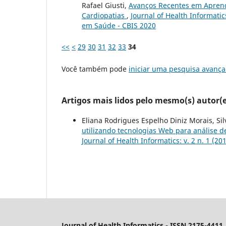
Rafael Giusti,
Avanços Recentes em Apren
Cardiopatias
,
Journal of Health Informatic
em Saúde - CBIS 2020
<<
<
29
30
31
32
33
34
Você também pode
iniciar uma pesquisa avança
Artigos mais lidos pelo mesmo(s) autor(e
Eliana Rodrigues Espelho Diniz Morais, Silv
utilizando tecnologias Web para análise d
Journal of Health Informatics: v. 2 n. 1 (20
Journal of Health Informatics - ISSN 2175-4411