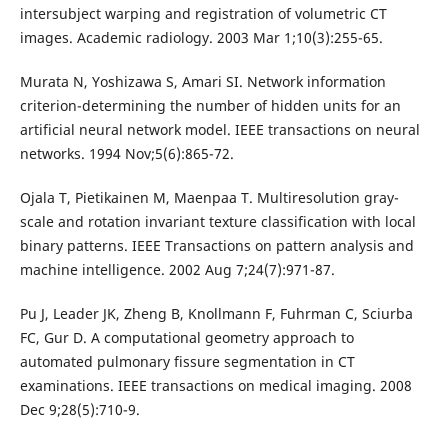
intersubject warping and registration of volumetric CT
images. Academic radiology. 2003 Mar 1;10(3):255-65.
Murata N, Yoshizawa S, Amari SI. Network information
criterion-determining the number of hidden units for an
artificial neural network model. IEEE transactions on neural
networks. 1994 Nov;5(6):865-72.
Ojala T, Pietikainen M, Maenpaa T. Multiresolution gray-
scale and rotation invariant texture classification with local
binary patterns. IEEE Transactions on pattern analysis and
machine intelligence. 2002 Aug 7;24(7):971-87.
Pu J, Leader JK, Zheng B, Knollmann F, Fuhrman C, Sciurba
FC, Gur D. A computational geometry approach to
automated pulmonary fissure segmentation in CT
examinations. IEEE transactions on medical imaging. 2008
Dec 9;28(5):710-9.