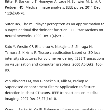
Ritter F, Boskamp T, Homeyer A, Laue H, Schwier M, Link F,
Peitgen HO. Medical image analysis. IEEE pulse. 2011 Dec
1;2(6):60-70.
Suter BW. The multilayer perceptron as an approximation to
a Bayes optimal discriminant function. IEEE transactions on
neural networks. 1990 Dec;1(4):291.
Sato Y, Westin CF, Bhalerao A, Nakajima S, Shiraga N,
Tamura S, Kikinis R. Tissue classification based on 3D local
intensity structures for volume rendering. IEEE Transactions
on visualization and computer graphics. 2000 Apr;6(2):160-
80.
van Rikxoort EM, van Ginneken B, Klik M, Prokop M.
Supervised enhancement filters: Application to fissure
detection in chest CT scans. IEEE transactions on medical
imaging. 2007 Dec 26;27(1):1-0.
Wang J, Betke M, Ko JP. Pulmonary fissure segmentation on