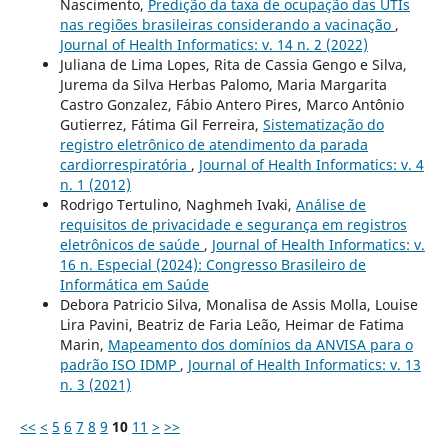
Nascimento,
Predição da taxa de ocupação das UTIs
nas regiões brasileiras considerando a vacinação
,
Journal of Health Informatics: v. 14 n. 2 (2022)
Juliana de Lima Lopes, Rita de Cassia Gengo e Silva,
Jurema da Silva Herbas Palomo, Maria Margarita
Castro Gonzalez, Fábio Antero Pires, Marco Antônio
Gutierrez, Fátima Gil Ferreira,
Sistematização do
registro eletrônico de atendimento da parada
cardiorrespiratória
,
Journal of Health Informatics: v. 4
n. 1 (2012)
Rodrigo Tertulino, Naghmeh Ivaki,
Análise de
requisitos de privacidade e segurança em registros
eletrônicos de saúde
,
Journal of Health Informatics: v.
16 n. Especial (2024): Congresso Brasileiro de
Informática em Saúde
Debora Patricio Silva, Monalisa de Assis Molla, Louise
Lira Pavini, Beatriz de Faria Leão, Heimar de Fatima
Marin,
Mapeamento dos domínios da ANVISA para o
padrão ISO IDMP
,
Journal of Health Informatics: v. 13
n. 3 (2021)
<<
<
5
6
7
8
9
10
11
>
>>