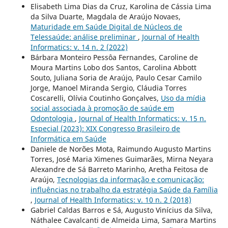
Elisabeth Lima Dias da Cruz, Karolina de Cássia Lima
da Silva Duarte, Magdala de Araújo Novaes,
Maturidade em Saúde Digital de Núcleos de
Telessaúde: análise preliminar
,
Journal of Health
Informatics: v. 14 n. 2 (2022)
Bárbara Monteiro Pessôa Fernandes, Caroline de
Moura Martins Lobo dos Santos, Carolina Abbott
Souto, Juliana Soria de Araújo, Paulo Cesar Camilo
Jorge, Manoel Miranda Sergio, Cláudia Torres
Coscarelli, Olívia Coutinho Gonçalves,
Uso da mídia
social associada à promoção de saúde em
Odontologia
,
Journal of Health Informatics: v. 15 n.
Especial (2023): XIX Congresso Brasileiro de
Informática em Saúde
Daniele de Norões Mota, Raimundo Augusto Martins
Torres, José Maria Ximenes Guimarães, Mirna Neyara
Alexandre de Sá Barreto Marinho, Aretha Feitosa de
Araújo,
Tecnologias da informação e comunicação:
influências no trabalho da estratégia Saúde da Família
,
Journal of Health Informatics: v. 10 n. 2 (2018)
Gabriel Caldas Barros e Sá, Augusto Vinícius da Silva,
Náthalee Cavalcanti de Almeida Lima, Samara Martins