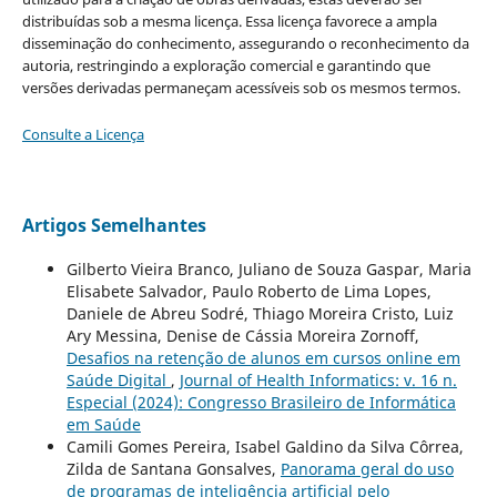
distribuídas sob a mesma licença. Essa licença favorece a ampla
disseminação do conhecimento, assegurando o reconhecimento da
autoria, restringindo a exploração comercial e garantindo que
versões derivadas permaneçam acessíveis sob os mesmos termos.
Consulte a Licença
Artigos Semelhantes
Gilberto Vieira Branco, Juliano de Souza Gaspar, Maria
Elisabete Salvador, Paulo Roberto de Lima Lopes,
Daniele de Abreu Sodré, Thiago Moreira Cristo, Luiz
Ary Messina, Denise de Cássia Moreira Zornoff,
Desafios na retenção de alunos em cursos online em
Saúde Digital
,
Journal of Health Informatics: v. 16 n.
Especial (2024): Congresso Brasileiro de Informática
em Saúde
Camili Gomes Pereira, Isabel Galdino da Silva Côrrea,
Zilda de Santana Gonsalves,
Panorama geral do uso
de programas de inteligência artificial pelo