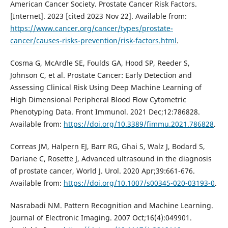
American Cancer Society. Prostate Cancer Risk Factors.
[Internet]. 2023 [cited 2023 Nov 22]. Available from:
https://www.cancer.org/cancer/types/prostate-
cancer/causes-risks-prevention/risk-factors.html
.
Cosma G, McArdle SE, Foulds GA, Hood SP, Reeder S,
Johnson C, et al. Prostate Cancer: Early Detection and
Assessing Clinical Risk Using Deep Machine Learning of
High Dimensional Peripheral Blood Flow Cytometric
Phenotyping Data. Front Immunol. 2021 Dec;12:786828.
Available from:
https://doi.org/10.3389/fimmu.2021.786828
.
Correas JM, Halpern EJ, Barr RG, Ghai S, Walz J, Bodard S,
Dariane C, Rosette J, Advanced ultrasound in the diagnosis
of prostate cancer, World J. Urol. 2020 Apr;39:661-676.
Available from:
https://doi.org/10.1007/s00345-020-03193-0
.
Nasrabadi NM. Pattern Recognition and Machine Learning.
Journal of Electronic Imaging. 2007 Oct;16(4):049901.