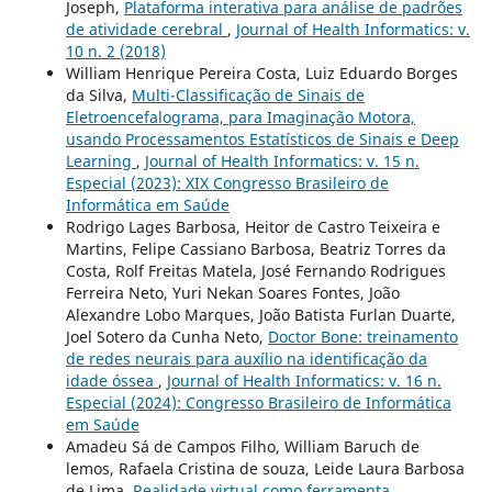
Joseph,
Plataforma interativa para análise de padrões
de atividade cerebral
,
Journal of Health Informatics: v.
10 n. 2 (2018)
William Henrique Pereira Costa, Luiz Eduardo Borges
da Silva,
Multi-Classificação de Sinais de
Eletroencefalograma, para Imaginação Motora,
usando Processamentos Estatísticos de Sinais e Deep
Learning
,
Journal of Health Informatics: v. 15 n.
Especial (2023): XIX Congresso Brasileiro de
Informática em Saúde
Rodrigo Lages Barbosa, Heitor de Castro Teixeira e
Martins, Felipe Cassiano Barbosa, Beatriz Torres da
Costa, Rolf Freitas Matela, José Fernando Rodrigues
Ferreira Neto, Yuri Nekan Soares Fontes, João
Alexandre Lobo Marques, João Batista Furlan Duarte,
Joel Sotero da Cunha Neto,
Doctor Bone: treinamento
de redes neurais para auxílio na identificação da
idade óssea
,
Journal of Health Informatics: v. 16 n.
Especial (2024): Congresso Brasileiro de Informática
em Saúde
Amadeu Sá de Campos Filho, William Baruch de
lemos, Rafaela Cristina de souza, Leide Laura Barbosa
de Lima,
Realidade virtual como ferramenta