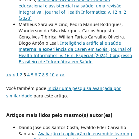
educacional e assistencial na saúde: uma revisão
integrativa
,
Journal of Health Informatics: v. 12 n. 2
(2020)
Matheus Saraiva Alcino, Pedro Manuel Rodrigues,
Wanderson da Silva Marques, Carlos Augusto
Gonçalves Tibiriça, Willian Farias Carvalho Oliveira,
Diogo Antônio Leal,
Inteligência artificial e saúde
materna: a experiência da Caren em Goiás
,
Journal of
Health Informatics: v. 16 n. Especial (2024): Congresso
Brasileiro de Informática em Saúde
<<
<
1
2
3
4
5
6
7
8
9
10
>
>>
Você também pode
iniciar uma pesquisa avançada por
similaridade
para este artigo.
Artigos mais lidos pelo mesmo(s) autor(es)
Danilo José dos Santos Costa, Ewaldo Eder Carvalho
Santana,
Avaliação da aplicação de ensemble learning