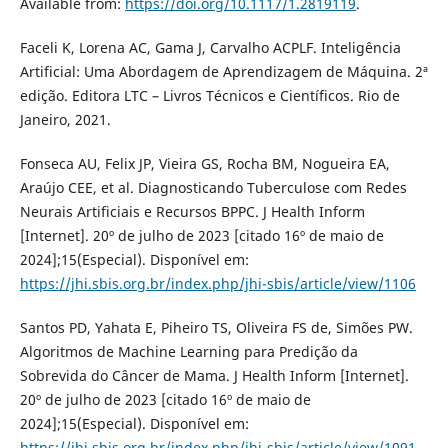
Available from:
https://doi.org/10.1117/1.2819119
.
Faceli K, Lorena AC, Gama J, Carvalho ACPLF. Inteligência
Artificial: Uma Abordagem de Aprendizagem de Máquina. 2ª
edição. Editora LTC – Livros Técnicos e Científicos. Rio de
Janeiro, 2021.
Fonseca AU, Felix JP, Vieira GS, Rocha BM, Nogueira EA,
Araújo CEE, et al. Diagnosticando Tuberculose com Redes
Neurais Artificiais e Recursos BPPC. J Health Inform
[Internet]. 20º de julho de 2023 [citado 16º de maio de
2024];15(Especial). Disponível em:
https://jhi.sbis.org.br/index.php/jhi-sbis/article/view/1106
Santos PD, Yahata E, Piheiro TS, Oliveira FS de, Simões PW.
Algoritmos de Machine Learning para Predição da
Sobrevida do Câncer de Mama. J Health Inform [Internet].
20º de julho de 2023 [citado 16º de maio de
2024];15(Especial). Disponível em:
https://jhi.sbis.org.br/index.php/jhi-sbis/article/view/1091