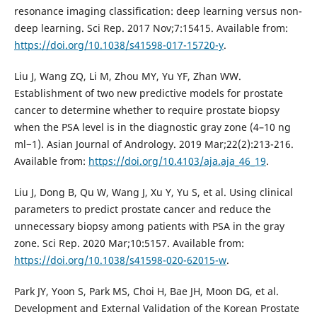
resonance imaging classification: deep learning versus non-
deep learning. Sci Rep. 2017 Nov;7:15415. Available from:
https://doi.org/10.1038/s41598-017-15720-y
.
Liu J, Wang ZQ, Li M, Zhou MY, Yu YF, Zhan WW.
Establishment of two new predictive models for prostate
cancer to determine whether to require prostate biopsy
when the PSA level is in the diagnostic gray zone (4–10 ng
ml−1). Asian Journal of Andrology. 2019 Mar;22(2):213-216.
Available from:
https://doi.org/10.4103/aja.aja_46_19
.
Liu J, Dong B, Qu W, Wang J, Xu Y, Yu S, et al. Using clinical
parameters to predict prostate cancer and reduce the
unnecessary biopsy among patients with PSA in the gray
zone. Sci Rep. 2020 Mar;10:5157. Available from:
https://doi.org/10.1038/s41598-020-62015-w
.
Park JY, Yoon S, Park MS, Choi H, Bae JH, Moon DG, et al.
Development and External Validation of the Korean Prostate