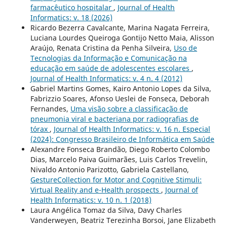
farmacêutico hospitalar
,
Journal of Health
Informatics: v. 18 (2026)
Ricardo Bezerra Cavalcante, Marina Nagata Ferreira,
Luciana Lourdes Queiroga Gontijo Netto Maia, Alisson
Araújo, Renata Cristina da Penha Silveira,
Uso de
Tecnologias da Informação e Comunicação na
educação em saúde de adolescentes escolares
,
Journal of Health Informatics: v. 4 n. 4 (2012)
Gabriel Martins Gomes, Kairo Antonio Lopes da Silva,
Fabrizzio Soares, Afonso Ueslei de Fonseca, Deborah
Fernandes,
Uma visão sobre a classificação de
pneumonia viral e bacteriana por radiografias de
tórax
,
Journal of Health Informatics: v. 16 n. Especial
(2024): Congresso Brasileiro de Informática em Saúde
Alexandre Fonseca Brandão, Diego Roberto Colombo
Dias, Marcelo Paiva Guimarães, Luis Carlos Trevelin,
Nivaldo Antonio Parizotto, Gabriela Castellano,
GestureCollection for Motor and Cognitive Stimuli:
Virtual Reality and e-Health prospects
,
Journal of
Health Informatics: v. 10 n. 1 (2018)
Laura Angélica Tomaz da Silva, Davy Charles
Vanderweyen, Beatriz Terezinha Borsoi, Jane Elizabeth