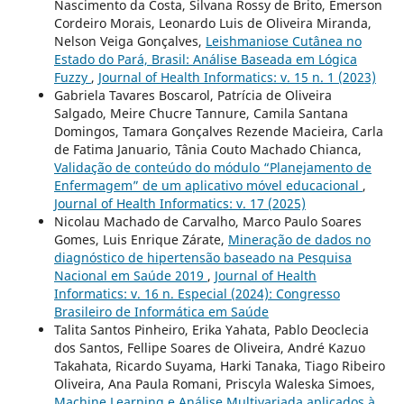
Nascimento da Costa, Silvana Rossy de Brito, Emerson
Cordeiro Morais, Leonardo Luis de Oliveira Miranda,
Nelson Veiga Gonçalves,
Leishmaniose Cutânea no
Estado do Pará, Brasil: Análise Baseada em Lógica
Fuzzy
,
Journal of Health Informatics: v. 15 n. 1 (2023)
Gabriela Tavares Boscarol, Patrícia de Oliveira
Salgado, Meire Chucre Tannure, Camila Santana
Domingos, Tamara Gonçalves Rezende Macieira, Carla
de Fatima Januario, Tânia Couto Machado Chianca,
Validação de conteúdo do módulo “Planejamento de
Enfermagem” de um aplicativo móvel educacional
,
Journal of Health Informatics: v. 17 (2025)
Nicolau Machado de Carvalho, Marco Paulo Soares
Gomes, Luis Enrique Zárate,
Mineração de dados no
diagnóstico de hipertensão baseado na Pesquisa
Nacional em Saúde 2019
,
Journal of Health
Informatics: v. 16 n. Especial (2024): Congresso
Brasileiro de Informática em Saúde
Talita Santos Pinheiro, Erika Yahata, Pablo Deoclecia
dos Santos, Fellipe Soares de Oliveira, André Kazuo
Takahata, Ricardo Suyama, Harki Tanaka, Tiago Ribeiro
Oliveira, Ana Paula Romani, Priscyla Waleska Simoes,
Machine Learning e Análise Multivariada aplicados à