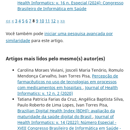
Health Informatics: v. 16 n. Especial (2024): Congresso
Brasileiro de Informática em Saúde
<<
<
3
4
5
6
7
8
9
10
11
12
>
>>
Você também pode
iniciar uma pesquisa avançada por
similaridade
para este artigo.
Artigos mais lidos pelo mesmo(s) autor(es)
Carolina Moraes Viviani, Josceli Maria Tenório, Romulo
Mendonça Carvalho, Ivan Torres Pisa,
Percepção de
farmacêuticos no uso de tecnologias em processos
com medicamentos em hospitais
,
Journal of Health
Informatics: v. 12 n. 2 (2020)
Tatiana Patricia Farias da Cruz, Angélica Baptista Silva,
Paulo Roberto de Lima Lopes, Ivan Torres Pisa,
Brazilian Digital Health Index (BDHI): avaliação da
maturidade da saúde digital do Brasil
,
Journal of
Health Informatics: v. 14 (2022): Número Especial -
XVIII Congresso Brasileiro de Informática em Saúde -