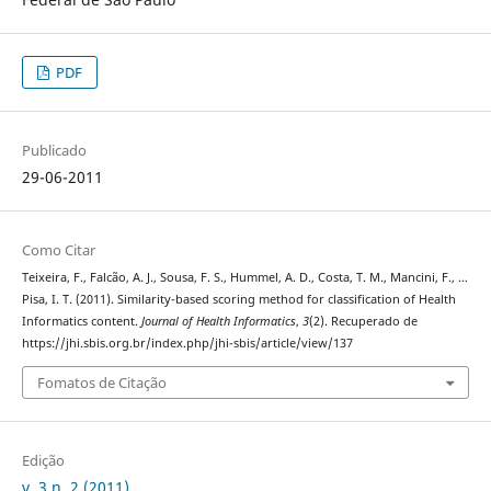
PDF
Publicado
29-06-2011
Como Citar
Teixeira, F., Falcão, A. J., Sousa, F. S., Hummel, A. D., Costa, T. M., Mancini, F., …
Pisa, I. T. (2011). Similarity-based scoring method for classification of Health
Informatics content.
Journal of Health Informatics
,
3
(2). Recuperado de
https://jhi.sbis.org.br/index.php/jhi-sbis/article/view/137
Fomatos de Citação
Edição
v. 3 n. 2 (2011)