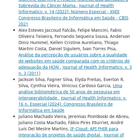
Sobrevida do Câncer Mama
,
Journal of Health
Informatics: v. 14 (2022): Número Especial - XVIII
Congresso Brasileiro de Informática em Saúde - CBIS
2021
Alex Esteves Jaccoud Falcão, Felipe Mancini, Fabio
Oliveira Teixeira, Fernando Sequeira Sousa, Anderson
Diniz Hummel, Kellen Cristine Aureliano, Thiago
Martini Costa, Daniel Sigulem, Ivan Torres Pisa,
Análise da percepção de usuários sobre a qualidade
de websites em saúde comparada com os critérios de
adequação da HON
,
Journal of Health Informatics: v. 3
n. 3 (2011)
Jackson Silva, Fagner Silva, Elyda Freitas, Everton R.
Silva, Cynthia Vieira, Vinicius Cardoso Garcia,
Uma
análise bibliométrica de 50 anos de pesquisa em
interoperabilidade
,
Journal of Health Informatics: v.
16 n. Especial (2024): Congresso Brasileiro de
Informática em Saúde
Juliano Machado Vieira, Jeremias Piontkoski de Abreu,
Juliano Costa Machado, Fábio Pires Itturriet, André
Luís Del Mestre Martins,
IF-Cloud: API FHIR para
integração de projetos de saúde digital
,
Journal of