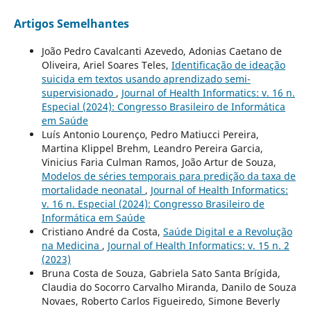
Artigos Semelhantes
João Pedro Cavalcanti Azevedo, Adonias Caetano de
Oliveira, Ariel Soares Teles,
Identificação de ideação
suicida em textos usando aprendizado semi-
supervisionado
,
Journal of Health Informatics: v. 16 n.
Especial (2024): Congresso Brasileiro de Informática
em Saúde
Luís Antonio Lourenço, Pedro Matiucci Pereira,
Martina Klippel Brehm, Leandro Pereira Garcia,
Vinicius Faria Culman Ramos, João Artur de Souza,
Modelos de séries temporais para predição da taxa de
mortalidade neonatal
,
Journal of Health Informatics:
v. 16 n. Especial (2024): Congresso Brasileiro de
Informática em Saúde
Cristiano André da Costa,
Saúde Digital e a Revolução
na Medicina
,
Journal of Health Informatics: v. 15 n. 2
(2023)
Bruna Costa de Souza, Gabriela Sato Santa Brígida,
Claudia do Socorro Carvalho Miranda, Danilo de Souza
Novaes, Roberto Carlos Figueiredo, Simone Beverly