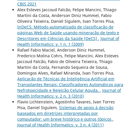
CBIS 2021
Alex Esteves Jaccoud Falcão, Felipe Mancini, Thiago
Martini da Costa, Anderson Diniz Hummel, Fabio
Oliveira Teixeira, Daniel Sigulem, Ivan Torres Pisa,
InDeCS: Método automatizado de classificação de
páginas Web de Saúde usando mineração de texto e
Descritores em Ciências da Saúde (DeCS)
,
Journal of
Health Informatics: v. 1 n. 1 (2009)
Rafael Fabio Maciel, Anderson Diniz Hummel,
Frederico Molina Cohrs, Felipe Mancini, Alex Esteves
Jaccoud Falcão, Fabio de Oliveira Teixeira, Thiago
Martini da Costa, Fernando Sequeira de Sousa,
Domingos Alves, Rafael Miranda, Ivan Torres Pisa,
Aplicação de Técnicas de Inteligência Artificial em
Transplantes Renais: Classificadores Automáticos para
Nefrotoxicidade e Rejeição Celular Aguda.
,
Journal of
Health Informatics: v. 2 n. 3 (2010)
Flavio Lichtenstein, Agostinho Tavares, Ivan Torres
Pisa, Daniel Sigulem,
Sistemas de apoio à decisão
baseados em diretrizes interpretadas por
computador: um breve histórico e outros tópicos
,
Journal of Health Informatics: v. 3 n. 4 (2011)