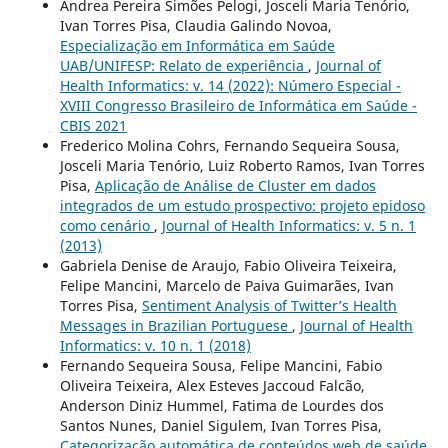
Andrea Pereira Simões Pelogi, Josceli Maria Tenório,
Ivan Torres Pisa, Claudia Galindo Novoa,
Especialização em Informática em Saúde
UAB/UNIFESP: Relato de experiência
,
Journal of
Health Informatics: v. 14 (2022): Número Especial -
XVIII Congresso Brasileiro de Informática em Saúde -
CBIS 2021
Frederico Molina Cohrs, Fernando Sequeira Sousa,
Josceli Maria Tenório, Luiz Roberto Ramos, Ivan Torres
Pisa,
Aplicação de Análise de Cluster em dados
integrados de um estudo prospectivo: projeto epidoso
como cenário
,
Journal of Health Informatics: v. 5 n. 1
(2013)
Gabriela Denise de Araujo, Fabio Oliveira Teixeira,
Felipe Mancini, Marcelo de Paiva Guimarães, Ivan
Torres Pisa,
Sentiment Analysis of Twitter’s Health
Messages in Brazilian Portuguese
,
Journal of Health
Informatics: v. 10 n. 1 (2018)
Fernando Sequeira Sousa, Felipe Mancini, Fabio
Oliveira Teixeira, Alex Esteves Jaccoud Falcão,
Anderson Diniz Hummel, Fatima de Lourdes dos
Santos Nunes, Daniel Sigulem, Ivan Torres Pisa,
Categorização automática de conteúdos web de saúde