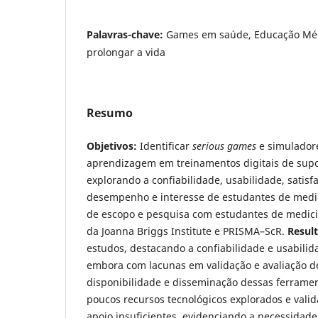
Palavras-chave:
Games em saúde, Educação Méd
prolongar a vida
Resumo
Objetivos:
Identificar
serious games
e simuladore
aprendizagem em treinamentos digitais de supor
explorando a confiabilidade, usabilidade, satisf
desempenho e interesse de estudantes de medi
de escopo e pesquisa com estudantes de medici
da Joanna Briggs Institute e PRISMA–ScR.
Resul
estudos, destacando a confiabilidade e usabili
embora com lacunas em validação e avaliação de
disponibilidade e disseminação dessas ferramen
poucos recursos tecnológicos explorados e valid
apoio insuficientes, evidenciando a necessidad