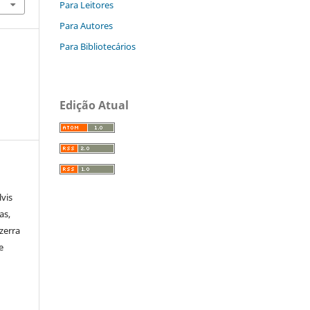
Para Leitores
Para Autores
Para Bibliotecários
Edição Atual
lvis
as,
zerra
e