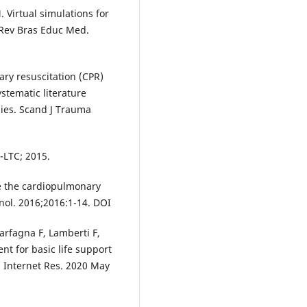
Virtual simulations for
 Rev Bras Educ Med.
ary resuscitation (CPR)
ystematic literature
ies. Scand J Trauma
n-LTC; 2015.
te the cardiopulmonary
nol. 2016;2016:1-14. DOI
arfagna F, Lamberti F,
t for basic life support
ed Internet Res. 2020 May