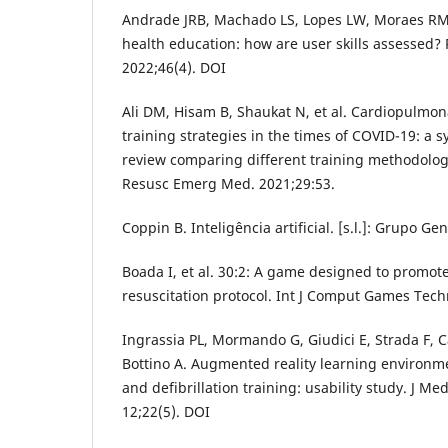
Andrade JRB, Machado LS, Lopes LW, Moraes RM. 
health education: how are user skills assessed?
2022;46(4). DOI
Ali DM, Hisam B, Shaukat N, et al. Cardiopulmon
training strategies in the times of COVID-19: a s
review comparing different training methodolog
Resusc Emerg Med. 2021;29:53.
Coppin B. Inteligência artificial. [s.l.]: Grupo Ge
Boada I, et al. 30:2: A game designed to promo
resuscitation protocol. Int J Comput Games Tech
Ingrassia PL, Mormando G, Giudici E, Strada F, C
Bottino A. Augmented reality learning environmen
and defibrillation training: usability study. J M
12;22(5). DOI