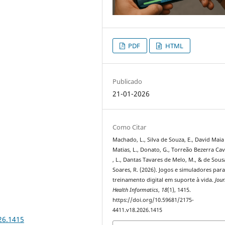
PDF
HTML
Publicado
21-01-2026
Como Citar
Machado, L., Silva de Souza, E., David Maia
Matias, L., Donato, G., Torreão Bezerra Cav
, L., Dantas Tavares de Melo, M., & de Sous
Soares, R. (2026). Jogos e simuladores par
treinamento digital em suporte à vida.
Jour
Health Informatics
,
18
(1), 1415.
https://doi.org/10.59681/2175-
4411.v18.2026.1415
26.1415