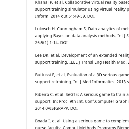
Khanal P, et al. Collaborative virtual reality bas
support training simulator using virtual reality 
Inform. 2014 out;51:49-59. DOI
Lukosch H, Cunningham S. Data analytics of mob
applying Bayesian data analysis methods. Int J
26;5(1):1-14. DOI
Lee DK, et al. Development of an extended reality
support training. IEEE J Transl Eng Health Med. 
Buttussi F, et al. Evaluation of a 3D serious gam
support retraining. Int J Med Informatics. 2013 
Ribeiro C, et al. SeGTE: A serious game to train a
support. In: Proc. 9th Int. Conf.Computer Graph
2014;0VISIGRAPP. DOI
Boada I, et al. Using a serious game to complem
nurse faculty. Comput Methods Programs Biomed