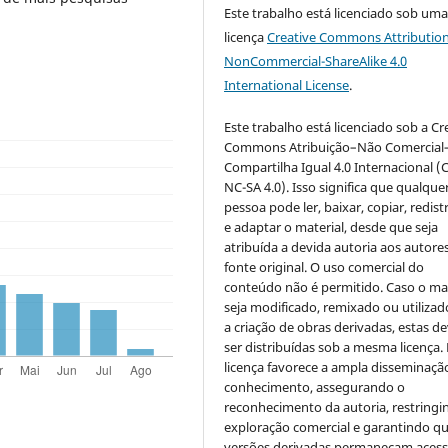
Este trabalho está licenciado sob um
licença
Creative Commons Attribution
NonCommercial-ShareAlike 4.0
International License
.
Este trabalho está licenciado sob a Cr
Commons Atribuição–Não Comercial
Compartilha Igual 4.0 Internacional (
NC-SA 4.0). Isso significa que qualque
pessoa pode ler, baixar, copiar, redist
e adaptar o material, desde que seja
atribuída a devida autoria aos autores
fonte original. O uso comercial do
conteúdo não é permitido. Caso o mat
seja modificado, remixado ou utilizad
a criação de obras derivadas, estas d
ser distribuídas sob a mesma licença.
licença favorece a ampla disseminaçã
conhecimento, assegurando o
reconhecimento da autoria, restringi
exploração comercial e garantindo q
versões derivadas permaneçam acess