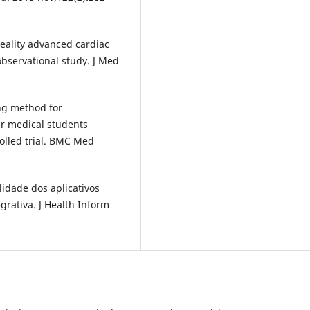
 reality advanced cardiac
observational study. J Med
ing method for
ar medical students
lled trial. BMC Med
ilidade dos aplicativos
grativa. J Health Inform