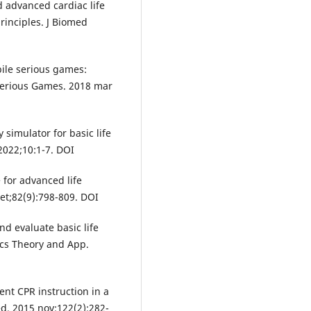
ed advanced cardiac life
principles. J Biomed
ile serious games:
 Serious Games. 2018 mar
 simulator for basic life
2022;10:1-7. DOI
e for advanced life
set;82(9):798-809. DOI
nd evaluate basic life
ics Theory and App.
ent CPR instruction in a
. 2015 nov;122(2):282-