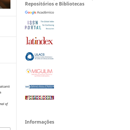
Repositórios e Bibliotecas
alcanti
a
a
nal of
Informações