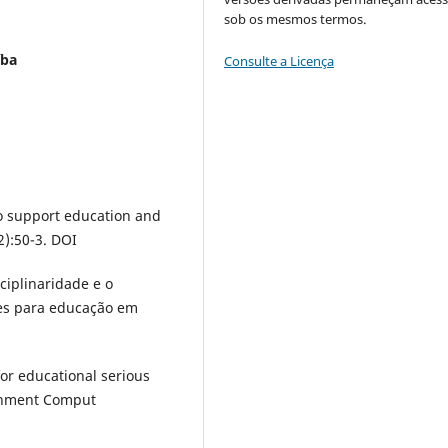
sob os mesmos termos.
íba
Consulte a Licença
o support education and
2):50-3. DOI
ciplinaridade e o
es para educação em
or educational serious
ainment Comput