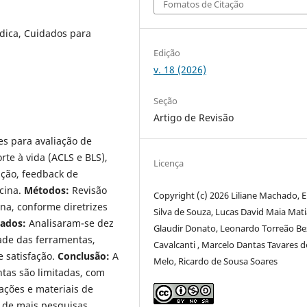
Fomatos de Citação
ica, Cuidados para
Edição
v. 18 (2026)
Seção
Artigo de Revisão
s para avaliação de
te à vida (ACLS e BLS),
Licença
ação, feedback de
cina.
Métodos:
Revisão
Copyright (c) 2026 Liliane Machado, E
na, conforme diretrizes
Silva de Souza, Lucas David Maia Mati
tados:
Analisaram-se dez
Glaudir Donato, Leonardo Torreão Be
dade das ferramentas,
Cavalcanti , Marcelo Dantas Tavares d
 satisfação.
Conclusão:
A
Melo, Ricardo de Sousa Soares
tas são limitadas, com
ações e materiais de
e de mais pesquisas