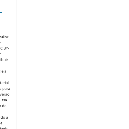
a
-
eative
–
CC BY-
r
ribuir
 e à
erial
o para
everão
 Essa
o do
ndo a
ue
íveis