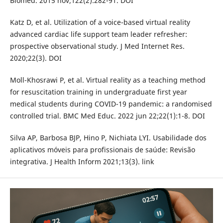
Biomed. 2015 nov;122(2):282-91. DOI
Katz D, et al. Utilization of a voice-based virtual reality
advanced cardiac life support team leader refresher:
prospective observational study. J Med Internet Res.
2020;22(3). DOI
Moll-Khosrawi P, et al. Virtual reality as a teaching method
for resuscitation training in undergraduate first year
medical students during COVID-19 pandemic: a randomised
controlled trial. BMC Med Educ. 2022 jun 22;22(1):1-8. DOI
Silva AP, Barbosa BJP, Hino P, Nichiata LYI. Usabilidade dos
aplicativos móveis para profissionais de saúde: Revisão
integrativa. J Health Inform 2021;13(3). link