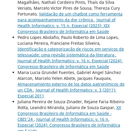
Magalhães, Nathali Cordeiro Pinto, Thaís da Silva
Veriato, Marcelo Victor Pires de Sousa, Thereza Cury
Fortunato,
Validação de um chatbot como ferramenta
para acompanhamento da dor crônica
,
Journal of
Health Informatics: v. 15 n. Especial (2023): XIX
Congresso Brasileiro de Informática em Saúde
Pedro Lopes Abolafio, Paulo Roberto de Lima Lopes,
Luciana Pereira, Franciane Freitas Silveira,
Identificação e categorização de riscos em serviços de
telessaúde: uma revisão sistemática da literatura
,
Journal of Health Informatics: v. 16 n. Especial (2024):
Congresso Brasileiro de Informática em Saúde
Maria Lucia Grundel Fuentes, Gabriel Angel Sánchez
Alarcon, Marcelo Yelen Abete, Jacques Fauquex,
Almacenamiento externo de los datos patronímicos de
un CDA
,
Journal of Health Informatics: v. 3 (2011):
Especial 2011
Juliana Pereira de Souza-Zinader, Rejane Faria Ribeiro-
Rotta, Leandro Miranda, Juliano de Souza Gaspar,
XX
Congresso Brasileiro de Informática em Saúde -
CBIS'24
,
Journal of Health Informatics: v. 16 n.
Especial (2024): Congresso Brasileiro de Informática
em Saúde