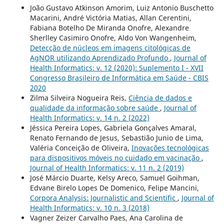
João Gustavo Atkinson Amorim, Luiz Antonio Buschetto
Macarini, André Victória Matias, Allan Cerentini,
Fabiana Botelho De Miranda Onofre, Alexandre
Sherlley Casimiro Onofre, Aldo Von Wangenheim,
Detecção de núcleos em imagens citológicas de
AgNOR utilizando Aprendizado Profundo
,
Journal of
Health Informatics: v. 12 (2020): Suplemento I - XVII
Congresso Brasileiro de Informática em Saúde - CBIS
2020
Zilma Silveira Nogueira Reis,
Ciência de dados e
qualidade da informação sobre saúde
,
Journal of
Health Informatics: v. 14 n. 2 (2022)
Jéssica Pereira Lopes, Gabriela Gonçalves Amaral,
Renato Fernando de Jesus, Sebastião Junio de Lima,
Valéria Conceição de Oliveira,
Inovações tecnológicas
para dispositivos móveis no cuidado em vacinação
,
Journal of Health Informatics: v. 11 n. 2 (2019)
José Márcio Duarte, Kelsy Areco, Samuel Goihman,
Edvane Birelo Lopes De Domenico, Felipe Mancini,
Corpora Analysis: Journalistic and Scientific
,
Journal of
Health Informatics: v. 10 n. 3 (2018)
Vagner Zeizer Carvalho Paes, Ana Carolina de