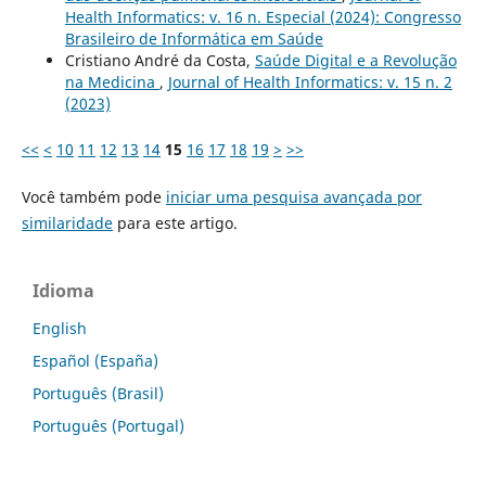
Health Informatics: v. 16 n. Especial (2024): Congresso
Brasileiro de Informática em Saúde
Cristiano André da Costa,
Saúde Digital e a Revolução
na Medicina
,
Journal of Health Informatics: v. 15 n. 2
(2023)
<<
<
10
11
12
13
14
15
16
17
18
19
>
>>
Você também pode
iniciar uma pesquisa avançada por
similaridade
para este artigo.
Idioma
English
Español (España)
Português (Brasil)
Português (Portugal)