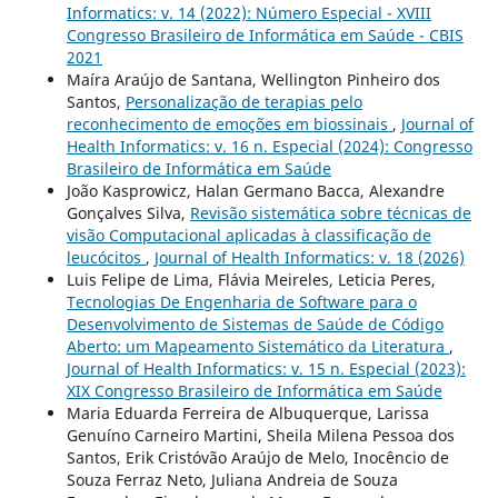
Informatics: v. 14 (2022): Número Especial - XVIII
Congresso Brasileiro de Informática em Saúde - CBIS
2021
Maíra Araújo de Santana, Wellington Pinheiro dos
Santos,
Personalização de terapias pelo
reconhecimento de emoções em biossinais
,
Journal of
Health Informatics: v. 16 n. Especial (2024): Congresso
Brasileiro de Informática em Saúde
João Kasprowicz, Halan Germano Bacca, Alexandre
Gonçalves Silva,
Revisão sistemática sobre técnicas de
visão Computacional aplicadas à classificação de
leucócitos
,
Journal of Health Informatics: v. 18 (2026)
Luis Felipe de Lima, Flávia Meireles, Leticia Peres,
Tecnologias De Engenharia de Software para o
Desenvolvimento de Sistemas de Saúde de Código
Aberto: um Mapeamento Sistemático da Literatura
,
Journal of Health Informatics: v. 15 n. Especial (2023):
XIX Congresso Brasileiro de Informática em Saúde
Maria Eduarda Ferreira de Albuquerque, Larissa
Genuíno Carneiro Martini, Sheila Milena Pessoa dos
Santos, Erik Cristóvão Araújo de Melo, Inocêncio de
Souza Ferraz Neto, Juliana Andreia de Souza