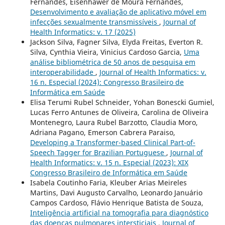
Fernandes, Eisenhawer de Moura Fernandes,
Desenvolvimento e avaliação de aplicativo móvel em
infecções sexualmente transmissíveis
,
Journal of
Health Informatics: v. 17 (2025)
Jackson Silva, Fagner Silva, Elyda Freitas, Everton R.
Silva, Cynthia Vieira, Vinicius Cardoso Garcia,
Uma
análise bibliométrica de 50 anos de pesquisa em
interoperabilidade
,
Journal of Health Informatics: v.
16 n. Especial (2024): Congresso Brasileiro de
Informática em Saúde
Elisa Terumi Rubel Schneider, Yohan Bonescki Gumiel,
Lucas Ferro Antunes de Oliveira, Carolina de Oliveira
Montenegro, Laura Rubel Barzotto, Claudia Moro,
Adriana Pagano, Emerson Cabrera Paraiso,
Developing a Transformer-based Clinical Part-of-
Speech Tagger for Brazilian Portuguese
,
Journal of
Health Informatics: v. 15 n. Especial (2023): XIX
Congresso Brasileiro de Informática em Saúde
Isabela Coutinho Faria, Kleuber Arias Meireles
Martins, Davi Augusto Carvalho, Leonardo Januário
Campos Cardoso, Flávio Henrique Batista de Souza,
Inteligência artificial na tomografia para diagnóstico
das doenças pulmonares intersticiais
,
Journal of