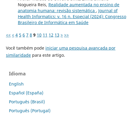
Nogueira Reis,
Realidade aumentada no ensino de
anatomia humana: revisão sistemática
,
Journal of
Health Informatics: v. 16 n. Especial (2024): Congresso
Brasileiro de Informática em Saúde
<<
<
4
5
6
7
8
9
10
11
12
13
>
>>
Você também pode
iniciar uma pesquisa avançada por
similaridade
para este artigo.
Idioma
English
Español (España)
Português (Brasil)
Português (Portugal)