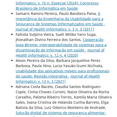
Informatics: v. 16 n. Especial (2024): Congresso
Brasileiro de Informática em Saúde
Samaris Ramiro Pereira, Paulo Bandiera Paiva,
A
importância da Engenharia da Usabilidade para a
Segurança de Sistemas Informatizados em Saúde
,
Journal of Health Informatics: v. 3 n. 3 (2011)
Fabiola Sulpino Vieira, Sueli Mitiko Yano Suga,
Jhonathan Divino Ferreira dos Santos,
Cooperação
Ipea-Bireme: interoperabilidade de sistemas para a
disseminação de informação em saúde
,
Journal of
Health Informatics: v. 12 n. 4 (2020)
Alexis Pereira da Silva, Barbara Jacqueline Peres
Barbosa, Paula Hino, Lucia Yasuko Izumi Nichiata,
Usabilidade dos aplicativos móveis para profissionais
de saúde: Revisão integrativa
,
Journal of Health
Informatics: v. 13 n. 3 (2021)
Adriana Costa Bacelo, Claudia Santos Rodrigues-
Cople, Cintia Chaves Curioni, Naíse Oliveira da Rocha
Carvalho, Paloma Ribeiro Torres, Kamila Maria Oliveira
Sales, Ivana Cristina de Holanda Cunha Barreto, Elga
Batista da Silva, Luiz Odorico Monteiro de Andrade,
Solução digital de sistema de segurança alimentar: