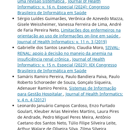
uma revisão sistemática
,
Journal of Health
Informatics: v. 16 n. Especial (2024): Congresso
Brasileiro de Informática em Saúde
Sérgio Luídes Guimarães, Verônica de Azevedo Mazza,
Gisele Weissheimer, Vanessa Ferreira de Lima, André
de Faria Pereira Neto,
Limitações dos enfermeiros na
orientação ao uso de informações on-line em saúde
,
Journal of Health Informatics: v. 11 n. 3 (2019)
Gabrielle dos Santos Leandro, Claudia Moro,
SISVAL-
RENAL: apoio à decisão no manejo da anemia na
insuficiência renal crônica
,
Journal of Health
Informatics: v. 15 n. Especial (2023): XIX Congresso
Brasileiro de Informática em Saúde
Samáris Ramiro Pereira, Paulo Bandiera Paiva, Paulo
Roberto Schoroeder de Souza, Gonçalo Siqueira,
Adenauer Ramiro Pereira,
Sistemas de Informação
para Gestão Hospitalar
,
Journal of Health Informatics:
v. 4 n. 4 (2012)
Leonardo Januário Campos Cardoso, Enzo Furtado
Goulart, Kleuber Arias Meireles Martins, Laura Pires
de Andrade, Pedro Miguel Peres Meira, Antônio
Caetano dos Santos Neto, Túlio Filipe Silveira Leite,
Arthur Walace de Oliveira Silva, Zilma Silveira