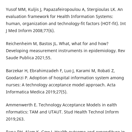
Yusof MM, Kuljis J, Papazafeiropoulou A, Stergioulas LK. An
evaluation framework for Health Information Systems:
human, organization and technology-fit factors (HOT-fit). Int
J Med Inform 2008;77(6).
Reichenheim M, Bastos JL. What, what for and how?
Developing measurement instruments in epidemiology. Rev
Saude Publica 2021;55.
Barzekar H, Ebrahimzadeh F, Luo J, Karami M, Robati Z,
Goodarzi P. Adoption of hospital information system among
nurses: A technology acceptance model approach. Acta
Informatica Medica 2019;27(5).
Ammenwerth E. Technology Acceptance Models in ealth
nformatics: TAM and UTAUT. Stud Health Technol Inform
2019;263.
Rana RH, Alam K, Gow J. Health outcome and expenditure in