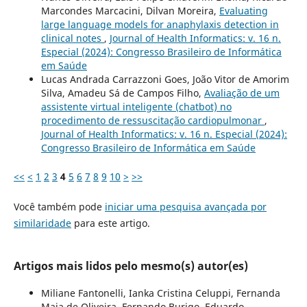
Marcondes Marcacini, Dilvan Moreira,
Evaluating
large language models for anaphylaxis detection in
clinical notes
,
Journal of Health Informatics: v. 16 n.
Especial (2024): Congresso Brasileiro de Informática
em Saúde
Lucas Andrada Carrazzoni Goes, João Vitor de Amorim
Silva, Amadeu Sá de Campos Filho,
Avaliação de um
assistente virtual inteligente (chatbot) no
procedimento de ressuscitação cardiopulmonar
,
Journal of Health Informatics: v. 16 n. Especial (2024):
Congresso Brasileiro de Informática em Saúde
<<
<
1
2
3
4
5
6
7
8
9
10
>
>>
Você também pode
iniciar uma pesquisa avançada por
similaridade
para este artigo.
Artigos mais lidos pelo mesmo(s) autor(es)
Miliane Fantonelli, Ianka Cristina Celuppi, Fernanda
Maia de Oliveira, Fernando Burigo, Eduardo