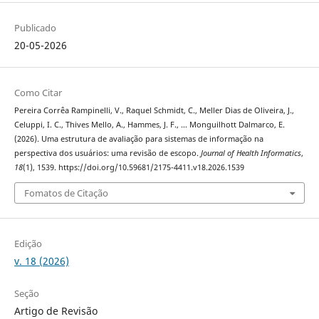
Publicado
20-05-2026
Como Citar
Pereira Corrêa Rampinelli, V., Raquel Schmidt, C., Meller Dias de Oliveira, J.,
Celuppi, I. C., Thives Mello, A., Hammes, J. F., … Monguilhott Dalmarco, E.
(2026). Uma estrutura de avaliação para sistemas de informação na
perspectiva dos usuários: uma revisão de escopo.
Journal of Health Informatics
,
18
(1), 1539. https://doi.org/10.59681/2175-4411.v18.2026.1539
Fomatos de Citação
Edição
v. 18 (2026)
Seção
Artigo de Revisão