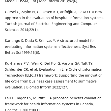
Model (CISSM). Int J Med Inform 2013;82(6).
Gürsel G, Zayim N, Gülkesen KH, Arifoǧlu A, Saka O. A new
approach in the evaluation of hospital information systems.
Turkish Journal of Electrical Engineering and Computer
Sciences 2014;22(1).
Kanungo S, Duda S, Srinivas Y. A structured model for
evaluating information systems effectiveness. Syst Res
Behav Sci 1999;16(6).
Kukhareva P V., Weir C, Del Fiol G, Aarons GA, Taft TY,
Schlechter CR, et al. Evaluation in Life Cycle of Information
Technology (ELICIT) framework: Supporting the innovation
life cycle from business case assessment to summative
evaluation. J Biomed Inform 2022;127.
Lau F, Hagens S, Muttitt S. A proposed benefits evaluation
framework for health information systems in Canada.
Healthc Q 2007;10(1).