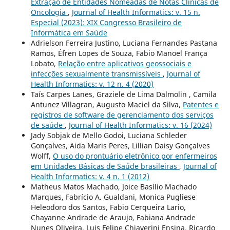
Extração de Entidades Nomeadas de Notas Clínicas de
Oncologia
,
Journal of Health Informatics: v. 15 n.
Especial (2023): XIX Congresso Brasileiro de
Informática em Saúde
Adrielson Ferreira Justino, Luciana Fernandes Pastana
Ramos, Éfren Lopes de Souza, Fabio Manoel França
Lobato,
Relação entre aplicativos geossociais e
infecções sexualmente transmissíveis
,
Journal of
Health Informatics: v. 12 n. 4 (2020)
Taís Carpes Lanes, Graziele de Lima Dalmolin , Camila
Antunez Villagran, Augusto Maciel da Silva,
Patentes e
registros de software de gerenciamento dos serviços
de saúde
,
Journal of Health Informatics: v. 16 (2024)
Jady Sobjak de Mello Godoi, Luciana Schleder
Gonçalves, Aida Maris Peres, Lillian Daisy Gonçalves
Wolff,
O uso do prontuário eletrônico por enfermeiros
em Unidades Básicas de Saúde brasileiras
,
Journal of
Health Informatics: v. 4 n. 1 (2012)
Matheus Matos Machado, Joice Basílio Machado
Marques, Fabrício A. Gualdani, Monica Pugliese
Heleodoro dos Santos, Fabio Cerqueira Lario,
Chayanne Andrade de Araujo, Fabiana Andrade
Nunes Oliveira, Luis Felipe Chiaverini Ensina, Ricardo