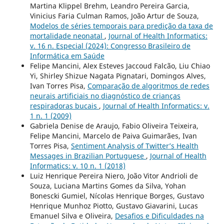
Martina Klippel Brehm, Leandro Pereira Garcia,
Vinicius Faria Culman Ramos, João Artur de Souza,
Modelos de séries temporais para predição da taxa de
mortalidade neonatal
,
Journal of Health Informatics:
v. 16 n. Especial (2024): Congresso Brasileiro de
Informática em Saúde
Felipe Mancini, Alex Esteves Jaccoud Falcão, Liu Chiao
Yi, Shirley Shizue Nagata Pignatari, Domingos Alves,
Ivan Torres Pisa,
Comparação de algoritmos de redes
neurais artificiais no diagnóstico de crianças
respiradoras bucais
,
Journal of Health Informatics: v.
1 n. 1 (2009)
Gabriela Denise de Araujo, Fabio Oliveira Teixeira,
Felipe Mancini, Marcelo de Paiva Guimarães, Ivan
Torres Pisa,
Sentiment Analysis of Twitter’s Health
Messages in Brazilian Portuguese
,
Journal of Health
Informatics: v. 10 n. 1 (2018)
Luiz Henrique Pereira Niero, João Vitor Andrioli de
Souza, Luciana Martins Gomes da Silva, Yohan
Bonescki Gumiel, Nícolas Henrique Borges, Gustavo
Henrique Munhoz Piotto, Gustavo Giavarini, Lucas
Emanuel Silva e Oliveira,
Desafios e Dificuldades na