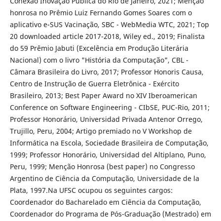
Conexão Inovação Pública do Rio de Janeiro, 2021; Menção
honrosa no Prêmio Luiz Fernando Gomes Soares com o
aplicativo e-SUS Vacinação, SBC - WebMedia WTC, 2021; Top
20 downloaded article 2017-2018, Wiley ed., 2019; Finalista
do 59 Prêmio Jabuti (Excelência em Produção Literária
Nacional) com o livro "História da Computação", CBL -
Câmara Brasileira do Livro, 2017; Professor Honoris Causa,
Centro de Instrução de Guerra Eletrônica - Exército
Brasileiro, 2013; Best Paper Award no XIV Iberoamerican
Conference on Software Engineering - CIbSE, PUC-Rio, 2011;
Professor Honorário, Universidad Privada Antenor Orrego,
Trujillo, Peru, 2004; Artigo premiado no V Workshop de
Informática na Escola, Sociedade Brasileira de Computação,
1999; Professor Honorário, Universidad del Altiplano, Puno,
Peru, 1999; Menção Honrosa (best paper) no Congresso
Argentino de Ciência da Computação, Universidade de la
Plata, 1997.Na UFSC ocupou os seguintes cargos:
Coordenador do Bacharelado em Ciência da Computação,
Coordenador do Programa de Pós-Graduação (Mestrado) em