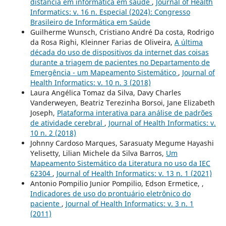
distância em informática em saúde
,
Journal of Health
Informatics: v. 16 n. Especial (2024): Congresso
Brasileiro de Informática em Saúde
Guilherme Wunsch, Cristiano André Da costa, Rodrigo
da Rosa Righi, Kleinner Farias de Oliveira,
A última
década do uso de dispositivos da internet das coisas
durante a triagem de pacientes no Departamento de
Emergência - um Mapeamento Sistemático
,
Journal of
Health Informatics: v. 10 n. 3 (2018)
Laura Angélica Tomaz da Silva, Davy Charles
Vanderweyen, Beatriz Terezinha Borsoi, Jane Elizabeth
Joseph,
Plataforma interativa para análise de padrões
de atividade cerebral
,
Journal of Health Informatics: v.
10 n. 2 (2018)
Johnny Cardoso Marques, Sarasuaty Megume Hayashi
Yelisetty, Lilian Michele da Silva Barros,
Um
Mapeamento Sistemático da Literatura no uso da IEC
62304
,
Journal of Health Informatics: v. 13 n. 1 (2021)
Antonio Pompilio Junior Pompilio, Edson Ermetice, ,
Indicadores de uso do prontuário eletrônico do
paciente
,
Journal of Health Informatics: v. 3 n. 1
(2011)