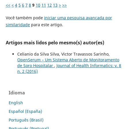
<<
<
4
5
6
7
8
9
10
11
12
13
>
>>
Você também pode
iniciar uma pesquisa avançada por
similaridade
para este artigo.
Artigos mais lidos pelo mesmo(s) autor(es)
Celianio da Silva Silva, Victor Travassos Sarinho,
OpenSerum – Um Sistema Aberto de Monitoramento
de Soro Hospitalar
,
Journal of Health Informatics: v. 8
n. 2 (2016)
Idioma
English
Español (España)
Português (Brasil)
Português (Portugal)