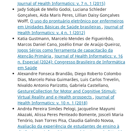
Journal of Health Informatics: v. 7 n. 1 (2015)
Jady Sobjak de Mello Godoi, Luciana Schleder
Gonçalves, Aida Maris Peres, Lillian Daisy Gonçalves
Wolff,
O uso do prontuário eletrônico por enfermeiros
em Unidades Básicas de Saúde brasileiras
,
Journal of
Health Informatics: v. 4 n. 1 (2012)
Katia Gustmann, Marcelo Mendes de Figueirêdo,
Marcos Daniel Cano, Josélio Emar de Araújo Queiroz,
Jogos Sérios como ferramenta de capacitação da
Atenção Primária
,
Journal of Health Informatics: v. 16
n. Especial (2024): Congresso Brasileiro de Informática
em Saúde
Alexandre Fonseca Brandão, Diego Roberto Colombo
Dias, Marcelo Paiva Guimarães, Luis Carlos Trevelin,
Nivaldo Antonio Parizotto, Gabriela Castellano,
GestureCollection for Motor and Cognitive Stimuli:
Virtual Reality and e-Health prospects
,
Journal of
Health Informatics: v. 10 n. 1 (2018)
Andréa Pereira Simões Pelogi, Jacqueline Mayumi
Akazaki, Alissa Peres Penteado Bomente, Josceli Maria
Tenório, Ivan Torres Pisa, Claudia Galindo Novoa,
Avaliação da experiência de estudantes de ensino à