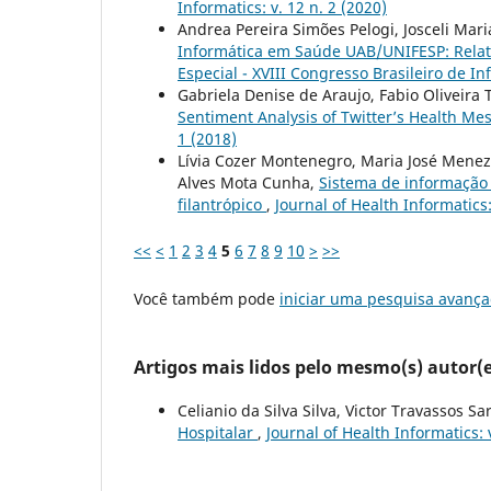
Informatics: v. 12 n. 2 (2020)
Andrea Pereira Simões Pelogi, Josceli Mari
Informática em Saúde UAB/UNIFESP: Relat
Especial - XVIII Congresso Brasileiro de I
Gabriela Denise de Araujo, Fabio Oliveira 
Sentiment Analysis of Twitter’s Health Me
1 (2018)
Lívia Cozer Montenegro, Maria José Meneze
Alves Mota Cunha,
Sistema de informação 
filantrópico
,
Journal of Health Informatics:
<<
<
1
2
3
4
5
6
7
8
9
10
>
>>
Você também pode
iniciar uma pesquisa avança
Artigos mais lidos pelo mesmo(s) autor(e
Celianio da Silva Silva, Victor Travassos Sa
Hospitalar
,
Journal of Health Informatics: v