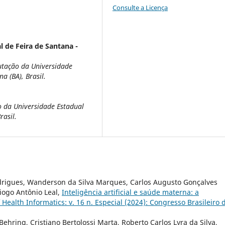
Consulte a Licença
 de Feira de Santana -
utação da Universidade
a (BA), Brasil.
 da Universidade Estadual
rasil.
drigues, Wanderson da Silva Marques, Carlos Augusto Gonçalves
Diogo Antônio Leal,
Inteligência artificial e saúde materna: a
f Health Informatics: v. 16 n. Especial (2024): Congresso Brasileiro 
Behring, Cristiano Bertolossi Marta, Roberto Carlos Lyra da Silva,