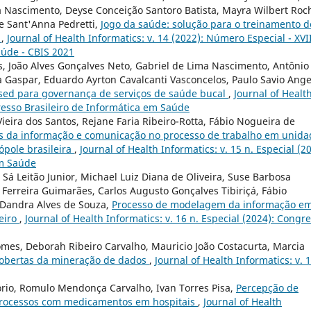
Nascimento, Deyse Conceição Santoro Batista, Mayra Wilbert Roc
de Sant'Anna Pedretti,
Jogo da saúde: solução para o treinamento d
r
,
Journal of Health Informatics: v. 14 (2022): Número Especial - XVI
aúde - CBIS 2021
 João Alves Gonçalves Neto, Gabriel de Lima Nascimento, Antônio
a Gaspar, Eduardo Ayrton Cavalcanti Vasconcelos, Paulo Savio Ange
sed para governança de serviços de saúde bucal
,
Journal of Healt
gresso Brasileiro de Informática em Saúde
ieira dos Santos, Rejane Faria Ribeiro-Rotta, Fábio Nogueira de
s da informação e comunicação no processo de trabalho em unida
pole brasileira
,
Journal of Health Informatics: v. 15 n. Especial (2
em Saúde
 Sá Leitão Junior, Michael Luiz Diana de Oliveira, Suse Barbosa
 Ferreira Guimarães, Carlos Augusto Gonçalves Tibiriçá, Fábio
 Dandra Alves de Souza,
Processo de modelagem da informação e
eiro
,
Journal of Health Informatics: v. 16 n. Especial (2024): Congr
mes, Deborah Ribeiro Carvalho, Mauricio João Costacurta, Marcia
cobertas da mineração de dados
,
Journal of Health Informatics: v. 
nório, Romulo Mendonça Carvalho, Ivan Torres Pisa,
Percepção de
processos com medicamentos em hospitais
,
Journal of Health