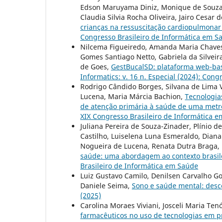
Edson Maruyama Diniz, Monique de Souza 
Claudia Silvia Rocha Oliveira, Jairo Cesar 
crianças na ressuscitação cardiopulmona
Congresso Brasileiro de Informática em S
Nilcema Figueiredo, Amanda Maria Chaves,
Gomes Santiago Netto, Gabriela da Silveir
de Goes,
GestBucalSD: plataforma web-ba
Informatics: v. 16 n. Especial (2024): Con
Rodrigo Cândido Borges, Silvana de Lima V
Lucena, Maria Márcia Bachion,
Tecnologia
de atenção primária à saúde de uma metró
XIX Congresso Brasileiro de Informática 
Juliana Pereira de Souza-Zinader, Plínio de
Castilho, Luiselena Luna Esmeraldo, Diana
Nogueira de Lucena, Renata Dutra Braga,
saúde: uma abordagem ao contexto brasil
Brasileiro de Informática em Saúde
Luiz Gustavo Camilo, Denilsen Carvalho Go
Daniele Seima,
Sono e saúde mental: des
(2025)
Carolina Moraes Viviani, Josceli Maria Te
farmacêuticos no uso de tecnologias em 