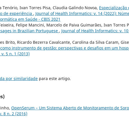
a Tenório, Ivan Torres Pisa, Claudia Galindo Novoa,
Especialização
o de experiência
,
Journal of Health Informatics: v. 14 (2022): Núm
nformática em Saúde - CBIS 2021
Teixeira, Felipe Mancini, Marcelo de Paiva Guimarães, Ivan Torres P
ssages in Brazilian Portuguese
,
Journal of Health Informatics: v. 10
s Brito, Ricardo Bezerra Cavalcante, Carolina da Silva Caram, Gise
como instrumento de gestão: perspectivas e desafios em um hospi
 v. 5 n. 1 (2013)
da por similaridade
para este artigo.
s)
rinho,
OpenSerum – Um Sistema Aberto de Monitoramento de Soro
. 8 n. 2 (2016)