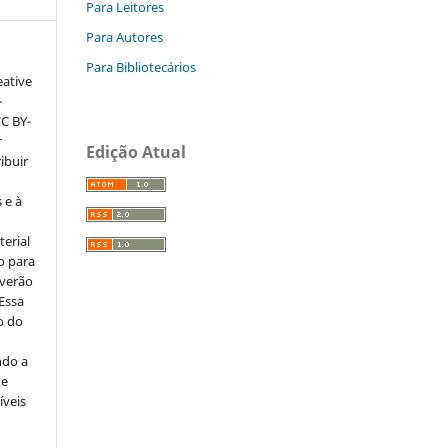
Para Leitores
Para Autores
Para Bibliotecários
eative
–
CC BY-
r
Edição Atual
ribuir
 e à
erial
o para
everão
 Essa
o do
ndo a
ue
íveis