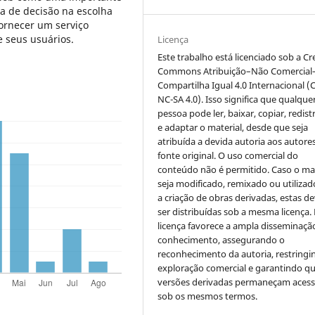
a de decisão na escolha
ornecer um serviço
e seus usuários.
Licença
Este trabalho está licenciado sob a Cr
Commons Atribuição–Não Comercial
Compartilha Igual 4.0 Internacional (
NC-SA 4.0). Isso significa que qualque
pessoa pode ler, baixar, copiar, redist
e adaptar o material, desde que seja
atribuída a devida autoria aos autores
fonte original. O uso comercial do
conteúdo não é permitido. Caso o mat
seja modificado, remixado ou utilizad
a criação de obras derivadas, estas d
ser distribuídas sob a mesma licença.
licença favorece a ampla disseminaçã
conhecimento, assegurando o
reconhecimento da autoria, restringi
exploração comercial e garantindo q
versões derivadas permaneçam acess
sob os mesmos termos.