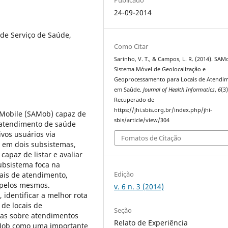
24-09-2014
 de Serviço de Saúde,
Como Citar
Sarinho, V. T., & Campos, L. R. (2014). SAM
Sistema Móvel de Geolocalização e
Geoprocessamento para Locais de Atendi
em Saúde.
Journal of Health Informatics
,
6
(3)
Recuperado de
https://jhi.sbis.org.br/index.php/jhi-
 Mobile (SAMob) capaz de
sbis/article/view/304
e atendimento de saúde
ivos usuários via
Fomatos de Citação
b em dois subsistemas,
apaz de listar e avaliar
ubsistema foca na
Edição
ais de atendimento,
 pelos mesmos.
v. 6 n. 3 (2014)
 identificar a melhor rota
 de locais de
Seção
das sobre atendimentos
Relato de Experiência
AMob como uma importante