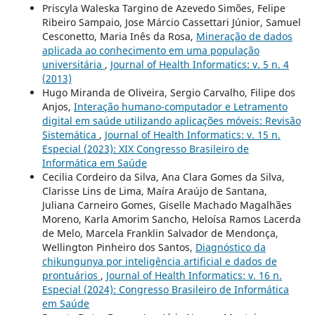
Priscyla Waleska Targino de Azevedo Simões, Felipe
Ribeiro Sampaio, Jose Márcio Cassettari Júnior, Samuel
Cesconetto, Maria Inês da Rosa,
Mineração de dados
aplicada ao conhecimento em uma população
universitária
,
Journal of Health Informatics: v. 5 n. 4
(2013)
Hugo Miranda de Oliveira, Sergio Carvalho, Filipe dos
Anjos,
Interação humano-computador e Letramento
digital em saúde utilizando aplicações móveis: Revisão
Sistemática
,
Journal of Health Informatics: v. 15 n.
Especial (2023): XIX Congresso Brasileiro de
Informática em Saúde
Cecilia Cordeiro da Silva, Ana Clara Gomes da Silva,
Clarisse Lins de Lima, Maíra Araújo de Santana,
Juliana Carneiro Gomes, Giselle Machado Magalhães
Moreno, Karla Amorim Sancho, Heloísa Ramos Lacerda
de Melo, Marcela Franklin Salvador de Mendonça,
Wellington Pinheiro dos Santos,
Diagnóstico da
chikungunya por inteligência artificial e dados de
prontuários
,
Journal of Health Informatics: v. 16 n.
Especial (2024): Congresso Brasileiro de Informática
em Saúde