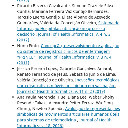
Ricardo Bezerra Cavalcante, Simone Graziele Silva
Cunha, Mariana Ferreira Vaz Contijo Bernardes,
Tarcísio Laerte Gontijo, Eliete Albano de Azevedo
Guimarães, Valéria da Conceição Oliveira,
Sistema de
Informação Hospitalar: utilização no processo
decisório
,
Journal of Health Informatics: v. 4 n. 3
(2012)
Nuno Pinto,
Concepção, desenvolvimento e aplicação
do sistema de registros clínicos de enfermagem
“PRINCE”
,
Journal of Health Informatics: v. 3 n. 4
(2011)
Jéssica Pereira Lopes, Gabriela Gonçalves Amaral,
Renato Fernando de Jesus, Sebastião Junio de Lima,
Valéria Conceição de Oliveira,
Inovações tecnológicas
para dispositivos móveis no cuidado em vacinação
,
Journal of Health Informatics: v. 11 n. 2 (2019)
Ana Paula Merencia, Huei Diana Lee, Weber Shoity
Resende Takaki, Alexandre Peiter Ferraz, Wu Feng
Chung, Newton Spolaôr,
Avaliação de representações
simbólicas de movimentos articulares humanos úteis
para sistemas de telemedicina
,
Journal of Health
Informatics: v. 18 (2026)