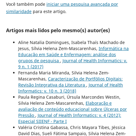
Você também pode
iniciar uma pesquisa avançada por
similaridade
para este artigo.
Artigos mais lidos pelo mesmo(s) autor(es)
Aline Natalia Domingues, Isabela Thaís Machado de
Jesus, Sílvia Helena Zem-Mascarenhas,
Informática na
Educação em Saúde e Enfermagem: análise dos
grupos de pesquisa
,
Journal of Health Informatics: v.
9 n. 1 (2017)
Fernanda Maria Miranda, Silvia Helena Zem-
Mascarenhas,
Caracterização de Portfólios Digitais:
Revisão Integrativa da Literatura
,
Journal of Health
Informatics: v. 10 n. 3 (2018)
Paula Regina Casaburi, Úrsula Marcondes Westin,
Silvia Helena Zem-Mascarenhas,
Elaboração e
avaliação de conteúdo educacional sobre Úlceras por
Pressão
,
Journal of Health Informatics: v. 4 (2012):
Especial SIIENF - Parte I
Valéria Cristina Gabassa, Chris Mayara Tibes, Jéssica
David Dias, Sueli Fátima Sampaio, Silvia Helena Zem-