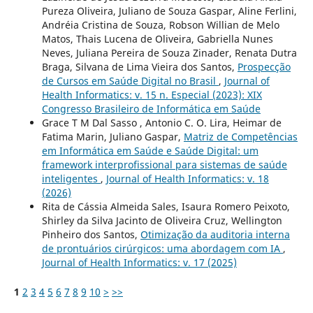
Pureza Oliveira, Juliano de Souza Gaspar, Aline Ferlini,
Andréia Cristina de Souza, Robson Willian de Melo
Matos, Thais Lucena de Oliveira, Gabriella Nunes
Neves, Juliana Pereira de Souza Zinader, Renata Dutra
Braga, Silvana de Lima Vieira dos Santos,
Prospecção
de Cursos em Saúde Digital no Brasil
,
Journal of
Health Informatics: v. 15 n. Especial (2023): XIX
Congresso Brasileiro de Informática em Saúde
Grace T M Dal Sasso , Antonio C. O. Lira, Heimar de
Fatima Marin, Juliano Gaspar,
Matriz de Competências
em Informática em Saúde e Saúde Digital: um
framework interprofissional para sistemas de saúde
inteligentes
,
Journal of Health Informatics: v. 18
(2026)
Rita de Cássia Almeida Sales, Isaura Romero Peixoto,
Shirley da Silva Jacinto de Oliveira Cruz, Wellington
Pinheiro dos Santos,
Otimização da auditoria interna
de prontuários cirúrgicos: uma abordagem com IA
,
Journal of Health Informatics: v. 17 (2025)
1
2
3
4
5
6
7
8
9
10
>
>>