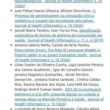
Neurobiológicos
,
Journal of Health Informatics: v. 18
(2026)
Juan Felipe Soares Oliveira, Miriam Struchiner,
O
Processo de aprendizagem na simulação clínica
pediátrica e o papel das tecnologias educativas
,
Journal of Health Informatics: v. 18 (2026)
Josceli Maria Tenório, Ivan Torres Pisa,
Identificação
automática de termos de domínio do consumidor em
saúde
,
Journal of Health Informatics: v. 11 n. 4 (2019)
Antonio Valerio Netto, Camila de Brito Pontes,
Prescription Errors: The Role of Language Models in
Patient Safety in an Expert Evaluation Study
,
Journal
of Health Informatics: v. 18 (2026)
Lilian Suelen de Oliveira Cunha, Ligia Iasmine Pereira
dos Santos Gualberto , Igor de Carvalho Gomes ,
Janaína Nogueira Guimarães , Nicoli Ferreira
Demarche , Jordana Soares Iankoski , Cinthia Caldas
Rios, Raiane Bacelar dos Anjos, Lara Helk de Souza,
Rodrigo André Cuevas Gaete ,
IVCF-20 no prontuário
eletrônico e-SUS APS: inovação digital no cuidado à
pessoa idosa na Atenção Primária à Saúde
,
Journal of
Health Informatics: v. 18 (2026)
Luzineide de Jesus Bezerra Modesto, Cláudia Alfaia