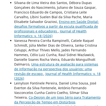
Silvana de Lima Vieira dos Santos, Débora Dupas
Gonçalves do Nascimento, Juliano de Souza Gaspar,
Francisco Eduardo de Campos, Cristiana Leite
Carvalho, Líbini Suelen Bial da Silva Pache, Maria
Elisabete Salvador Graziosi,
Ensino em Saúde Digital:
desafios formativos a partir da escuta qualificada de
profissionais e educadores
,
Journal of Health
Informatics: v. 18 (2026)
Vanessa Pereira Corrêa Rampinelli, Catiele Raquel
Schmidt, Júlia Meller Dias de Oliveira, Ianka Cristina
Celuppi, Arthur Thives Mello, Jades Fernando
Hammes, Célio Luiz Cunha, Raul Sidnei Wazlawick,
Danielle Soares Rocha Vieira, Eduardo Monguilhott
Dalmarco,
Uma estrutura de avaliação para sistemas
de informação na perspectiva dos usuários: uma
revisão de escopo
,
Journal of Health Informatics: v. 18
(2026)
Leinylson Fontinele Pereira, Daniel Lima Sousa, José
Everton da Silva Fontenele, António Fernando
Vasconcelos Cunha Castro Coelho, Silmar Silva
Teixeira,
Co-Design de um Jogo Sério para Tratamento
da Percepção de Tempo em Distúrbios