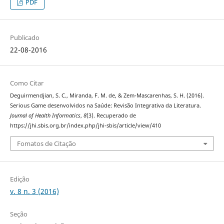
PDF
Publicado
22-08-2016
Como Citar
Deguirmendjian, S. C., Miranda, F. M. de, & Zem-Mascarenhas, S. H. (2016).
Serious Game desenvolvidos na Saúde: Revisão Integrativa da Literatura.
Journal of Health Informatics
,
8
(3). Recuperado de
https://jhi.sbis.org.br/index.php/jhi-sbis/article/view/410
Fomatos de Citação
Edição
v. 8 n. 3 (2016)
Seção