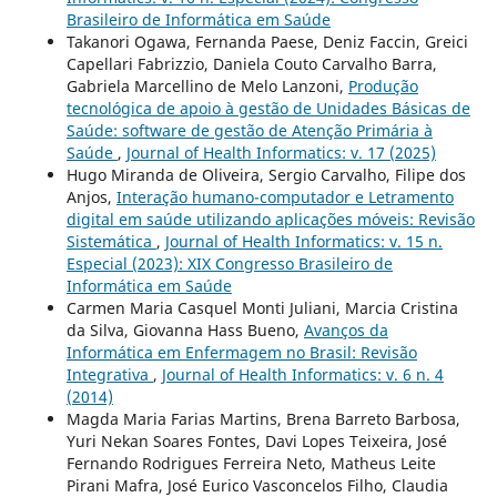
Brasileiro de Informática em Saúde
Takanori Ogawa, Fernanda Paese, Deniz Faccin, Greici
Capellari Fabrizzio, Daniela Couto Carvalho Barra,
Gabriela Marcellino de Melo Lanzoni,
Produção
tecnológica de apoio à gestão de Unidades Básicas de
Saúde: software de gestão de Atenção Primária à
Saúde
,
Journal of Health Informatics: v. 17 (2025)
Hugo Miranda de Oliveira, Sergio Carvalho, Filipe dos
Anjos,
Interação humano-computador e Letramento
digital em saúde utilizando aplicações móveis: Revisão
Sistemática
,
Journal of Health Informatics: v. 15 n.
Especial (2023): XIX Congresso Brasileiro de
Informática em Saúde
Carmen Maria Casquel Monti Juliani, Marcia Cristina
da Silva, Giovanna Hass Bueno,
Avanços da
Informática em Enfermagem no Brasil: Revisão
Integrativa
,
Journal of Health Informatics: v. 6 n. 4
(2014)
Magda Maria Farias Martins, Brena Barreto Barbosa,
Yuri Nekan Soares Fontes, Davi Lopes Teixeira, José
Fernando Rodrigues Ferreira Neto, Matheus Leite
Pirani Mafra, José Eurico Vasconcelos Filho, Claudia