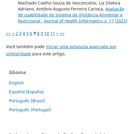
Machado Coelho Souza de Vasconcelos, Lia Silveira
Adriano, Antônio Augusto Ferreira Carioca,
Avaliação
de usabilidade do Sistema de Vigilância Alimentar e
Nutricional
,
Journal of Health Informatics: v. 17 (2025)
<<
<
2
3
4
5
6
7
8
9
10
11
>
>>
Você também pode
iniciar uma pesquisa avançada por
similaridade
para este artigo.
Idioma
English
Español (España)
Português (Brasil)
Português (Portugal)