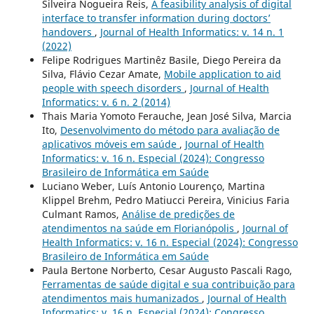
Silveira Nogueira Reis,
A feasibility analysis of digital
interface to transfer information during doctors’
handovers
,
Journal of Health Informatics: v. 14 n. 1
(2022)
Felipe Rodrigues Martinêz Basile, Diego Pereira da
Silva, Flávio Cezar Amate,
Mobile application to aid
people with speech disorders
,
Journal of Health
Informatics: v. 6 n. 2 (2014)
Thais Maria Yomoto Ferauche, Jean José Silva, Marcia
Ito,
Desenvolvimento do método para avaliação de
aplicativos móveis em saúde
,
Journal of Health
Informatics: v. 16 n. Especial (2024): Congresso
Brasileiro de Informática em Saúde
Luciano Weber, Luís Antonio Lourenço, Martina
Klippel Brehm, Pedro Matiucci Pereira, Vinicius Faria
Culmant Ramos,
Análise de predições de
atendimentos na saúde em Florianópolis
,
Journal of
Health Informatics: v. 16 n. Especial (2024): Congresso
Brasileiro de Informática em Saúde
Paula Bertone Norberto, Cesar Augusto Pascali Rago,
Ferramentas de saúde digital e sua contribuição para
atendimentos mais humanizados
,
Journal of Health
Informatics: v. 16 n. Especial (2024): Congresso