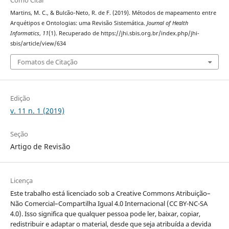
Como Citar
Martins, M. C., & Bulcão-Neto, R. de F. (2019). Métodos de mapeamento entre
Arquétipos e Ontologias: uma Revisão Sistemática.
Journal of Health
Informatics
,
11
(1). Recuperado de https://jhi.sbis.org.br/index.php/jhi-
sbis/article/view/634
Fomatos de Citação
Edição
v. 11 n. 1 (2019)
Seção
Artigo de Revisão
Licença
Este trabalho está licenciado sob a Creative Commons Atribuição–
Não Comercial–Compartilha Igual 4.0 Internacional (CC BY-NC-SA
4.0). Isso significa que qualquer pessoa pode ler, baixar, copiar,
redistribuir e adaptar o material, desde que seja atribuída a devida