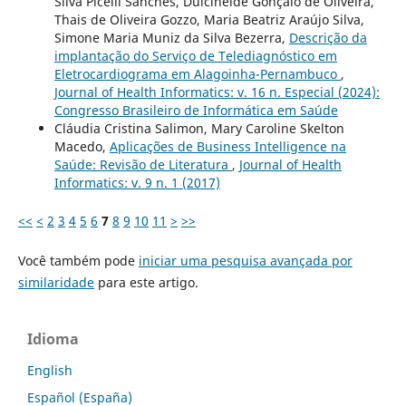
Silva Picelli Sanches, Dulcineide Gonçalo de Oliveira,
Thais de Oliveira Gozzo, Maria Beatriz Araújo Silva,
Simone Maria Muniz da Silva Bezerra,
Descrição da
implantação do Serviço de Telediagnóstico em
Eletrocardiograma em Alagoinha-Pernambuco
,
Journal of Health Informatics: v. 16 n. Especial (2024):
Congresso Brasileiro de Informática em Saúde
Cláudia Cristina Salimon, Mary Caroline Skelton
Macedo,
Aplicações de Business Intelligence na
Saúde: Revisão de Literatura
,
Journal of Health
Informatics: v. 9 n. 1 (2017)
<<
<
2
3
4
5
6
7
8
9
10
11
>
>>
Você também pode
iniciar uma pesquisa avançada por
similaridade
para este artigo.
Idioma
English
Español (España)