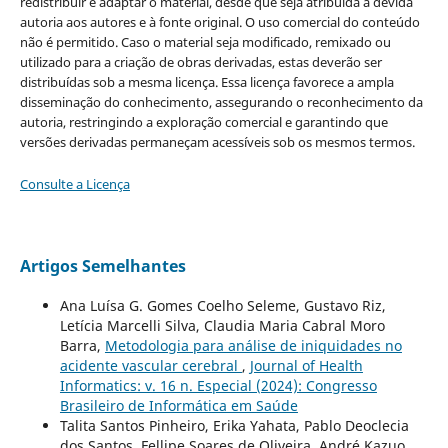
redistribuir e adaptar o material, desde que seja atribuída a devida
autoria aos autores e à fonte original. O uso comercial do conteúdo
não é permitido. Caso o material seja modificado, remixado ou
utilizado para a criação de obras derivadas, estas deverão ser
distribuídas sob a mesma licença. Essa licença favorece a ampla
disseminação do conhecimento, assegurando o reconhecimento da
autoria, restringindo a exploração comercial e garantindo que
versões derivadas permaneçam acessíveis sob os mesmos termos.
Consulte a Licença
Artigos Semelhantes
Ana Luísa G. Gomes Coelho Seleme, Gustavo Riz,
Letícia Marcelli Silva, Claudia Maria Cabral Moro
Barra,
Metodologia para análise de iniquidades no
acidente vascular cerebral
,
Journal of Health
Informatics: v. 16 n. Especial (2024): Congresso
Brasileiro de Informática em Saúde
Talita Santos Pinheiro, Erika Yahata, Pablo Deoclecia
dos Santos, Fellipe Soares de Oliveira, André Kazuo