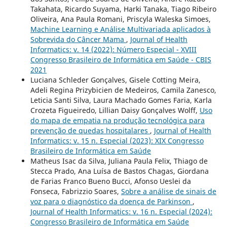
Takahata, Ricardo Suyama, Harki Tanaka, Tiago Ribeiro
Oliveira, Ana Paula Romani, Priscyla Waleska Simoes,
Machine Learning e Análise Multivariada aplicados à
Sobrevida do Câncer Mama
,
Journal of Health
Informatics: v. 14 (2022): Número Especial - XVIII
Congresso Brasileiro de Informática em Saúde - CBIS
2021
Luciana Schleder Gonçalves, Gisele Cotting Meira,
Adeli Regina Prizybicien de Medeiros, Camila Zanesco,
Leticia Santi Silva, Laura Machado Gomes Faria, Karla
Crozeta Figueiredo, Lillian Daisy Gonçalves Wolff,
Uso
do mapa de empatia na produção tecnológica para
prevenção de quedas hospitalares
,
Journal of Health
Informatics: v. 15 n. Especial (2023): XIX Congresso
Brasileiro de Informática em Saúde
Matheus Isac da Silva, Juliana Paula Felix, Thiago de
Stecca Prado, Ana Luísa de Bastos Chagas, Giordana
de Farias Franco Bueno Bucci, Afonso Ueslei da
Fonseca, Fabrizzio Soares,
Sobre a análise de sinais de
voz para o diagnóstico da doença de Parkinson
,
Journal of Health Informatics: v. 16 n. Especial (2024):
Congresso Brasileiro de Informática em Saúde