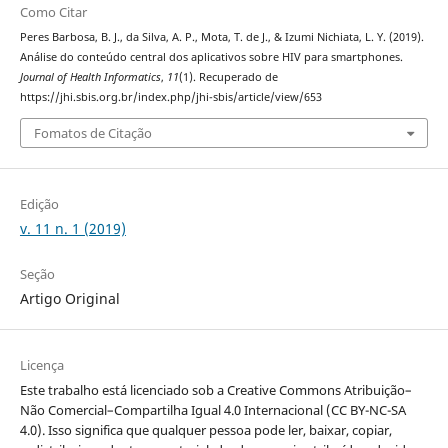
Como Citar
Peres Barbosa, B. J., da Silva, A. P., Mota, T. de J., & Izumi Nichiata, L. Y. (2019).
Análise do conteúdo central dos aplicativos sobre HIV para smartphones.
Journal of Health Informatics
,
11
(1). Recuperado de
https://jhi.sbis.org.br/index.php/jhi-sbis/article/view/653
Fomatos de Citação
Edição
v. 11 n. 1 (2019)
Seção
Artigo Original
Licença
Este trabalho está licenciado sob a Creative Commons Atribuição–
Não Comercial–Compartilha Igual 4.0 Internacional (CC BY-NC-SA
4.0). Isso significa que qualquer pessoa pode ler, baixar, copiar,