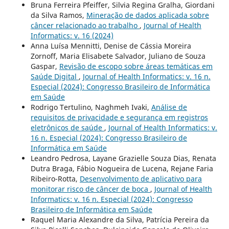
Bruna Ferreira Pfeiffer, Silvia Regina Gralha, Giordani
da Silva Ramos,
Mineração de dados aplicada sobre
câncer relacionado ao trabalho
,
Journal of Health
Informatics: v. 16 (2024)
Anna Luísa Mennitti, Denise de Cássia Moreira
Zornoff, Maria Elisabete Salvador, Juliano de Souza
Gaspar,
Revisão de escopo sobre áreas temáticas em
Saúde Digital
,
Journal of Health Informatics: v. 16 n.
Especial (2024): Congresso Brasileiro de Informática
em Saúde
Rodrigo Tertulino, Naghmeh Ivaki,
Análise de
requisitos de privacidade e segurança em registros
eletrônicos de saúde
,
Journal of Health Informatics: v.
16 n. Especial (2024): Congresso Brasileiro de
Informática em Saúde
Leandro Pedrosa, Layane Grazielle Souza Dias, Renata
Dutra Braga, Fábio Nogueira de Lucena, Rejane Faria
Ribeiro-Rotta,
Desenvolvimento de aplicativo para
monitorar risco de câncer de boca
,
Journal of Health
Informatics: v. 16 n. Especial (2024): Congresso
Brasileiro de Informática em Saúde
Raquel Maria Alexandre da Silva, Patrícia Pereira da