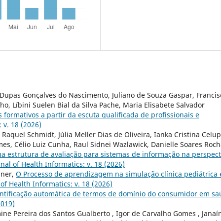
a Dupas Gonçalves do Nascimento, Juliano de Souza Gaspar, Francis
o, Líbini Suelen Bial da Silva Pache, Maria Elisabete Salvador
 formativos a partir da escuta qualificada de profissionais e
 v. 18 (2026)
Raquel Schmidt, Júlia Meller Dias de Oliveira, Ianka Cristina Celup
es, Célio Luiz Cunha, Raul Sidnei Wazlawick, Danielle Soares Roc
a estrutura de avaliação para sistemas de informação na perspect
nal of Health Informatics: v. 18 (2026)
iner,
O Processo de aprendizagem na simulação clínica pediátrica 
 of Health Informatics: v. 18 (2026)
ntificação automática de termos de domínio do consumidor em s
2019)
mine Pereira dos Santos Gualberto , Igor de Carvalho Gomes , Janaí