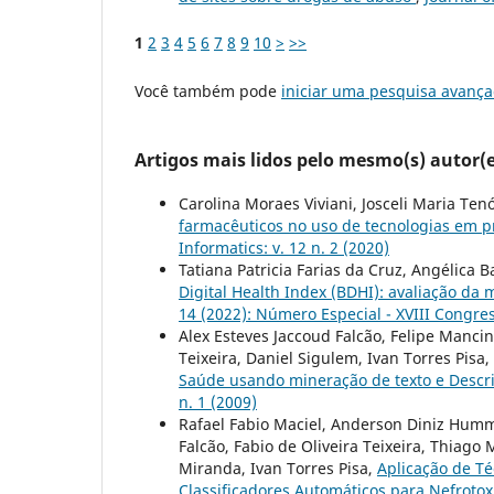
1
2
3
4
5
6
7
8
9
10
>
>>
Você também pode
iniciar uma pesquisa avança
Artigos mais lidos pelo mesmo(s) autor(e
Carolina Moraes Viviani, Josceli Maria Te
farmacêuticos no uso de tecnologias em 
Informatics: v. 12 n. 2 (2020)
Tatiana Patricia Farias da Cruz, Angélica B
Digital Health Index (BDHI): avaliação da 
14 (2022): Número Especial - XVIII Congre
Alex Esteves Jaccoud Falcão, Felipe Manci
Teixeira, Daniel Sigulem, Ivan Torres Pisa,
Saúde usando mineração de texto e Descr
n. 1 (2009)
Rafael Fabio Maciel, Anderson Diniz Humme
Falcão, Fabio de Oliveira Teixeira, Thiago
Miranda, Ivan Torres Pisa,
Aplicação de Té
Classificadores Automáticos para Nefrotox