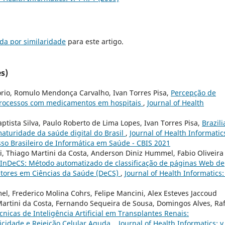
da por similaridade
para este artigo.
s)
nório, Romulo Mendonça Carvalho, Ivan Torres Pisa,
Percepção de
processos com medicamentos em hospitais
,
Journal of Health
aptista Silva, Paulo Roberto de Lima Lopes, Ivan Torres Pisa,
Brazili
maturidade da saúde digital do Brasil
,
Journal of Health Informatics
sso Brasileiro de Informática em Saúde - CBIS 2021
ni, Thiago Martini da Costa, Anderson Diniz Hummel, Fabio Oliveira
InDeCS: Método automatizado de classificação de páginas Web de
itores em Ciências da Saúde (DeCS)
,
Journal of Health Informatics: 
l, Frederico Molina Cohrs, Felipe Mancini, Alex Esteves Jaccoud
 Martini da Costa, Fernando Sequeira de Sousa, Domingos Alves, Ra
cnicas de Inteligência Artificial em Transplantes Renais:
icidade e Rejeição Celular Aguda.
,
Journal of Health Informatics: v