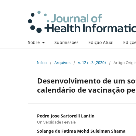
Sobre
Submissões
Edição Atual
Ediçõe
Início
/
Arquivos
/
v. 12 n. 3 (2020)
/
Artigo Origi
Desenvolvimento de um sof
calendário de vacinação pe
Pedro Jose Sartorelli Lantin
Universidade Feevale
Solange de Fatima Mohd Suleiman Shama