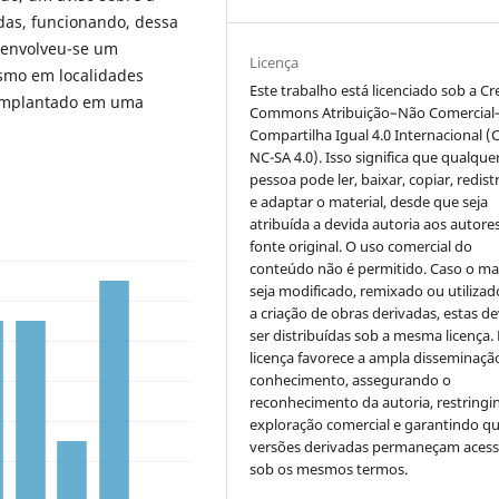
das, funcionando, dessa
esenvolveu-se um
Licença
smo em localidades
Este trabalho está licenciado sob a Cr
r implantado em uma
Commons Atribuição–Não Comercial
Compartilha Igual 4.0 Internacional (
NC-SA 4.0). Isso significa que qualque
pessoa pode ler, baixar, copiar, redist
e adaptar o material, desde que seja
atribuída a devida autoria aos autores
fonte original. O uso comercial do
conteúdo não é permitido. Caso o mat
seja modificado, remixado ou utilizad
a criação de obras derivadas, estas d
ser distribuídas sob a mesma licença.
licença favorece a ampla disseminaçã
conhecimento, assegurando o
reconhecimento da autoria, restringi
exploração comercial e garantindo q
versões derivadas permaneçam acess
sob os mesmos termos.