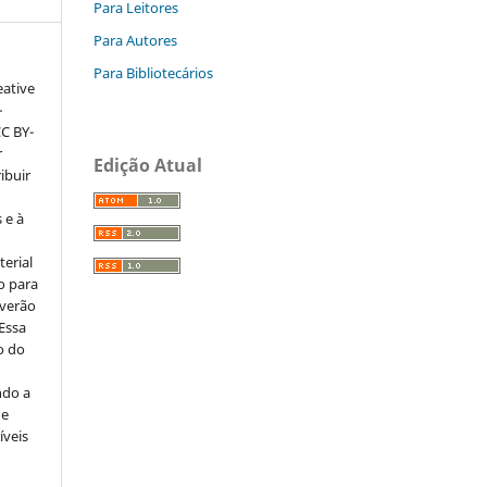
Para Leitores
Para Autores
Para Bibliotecários
eative
–
CC BY-
r
Edição Atual
ribuir
 e à
erial
o para
everão
 Essa
o do
ndo a
ue
íveis