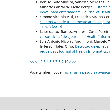
Denise Tolfo Silveira, Vanessa Menezes C
Gilberto Cabral de Mello Borges,
Sistema 
móvel para enfermagem
,
Journal of Healt
Simone Virginia Vitti, Frederico Molina Co
Sistema web de treinamento auditivo para
11 n. 3 (2019)
Laise da Luz Ramos, Andresa Costa Pereira
cursos de saúde
,
Journal of Health Informa
Luiz Antonio Nicolau Anghinoni, Marcelo T
Jefferson Tales Oliva,
Detecção de epilepsi
reduzidas
,
Journal of Health Informatics:
<<
<
1
2
3
4
5
6
7
8
9
10
>
>>
Você também pode
iniciar uma pesquisa avança