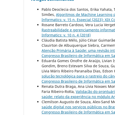
Pablo Deoclecia dos Santos, Erika Yahata, T
Simões,
Algoritmos de Machine Learning 
Informatics: v. 15 n. Especial (2023): XIX
Rosane Barreto Cardoso, Vera Lucia Vergett
Rastreabilidade e gerenciamento informati
Informatics: v. 10 n. 4 (2018)
Cláudia Batista Mélo, Júlio César Guimarã
Clauirton de Albuquerque Siebra, Carmem S
Atenção Primária à Saúde: uma revisão in
Congresso Brasileiro de Informática em S
Eduarda Gomes Onofre de Araújo, Livian Is
Gondim, Breno Estevam Silva de Souza, Gu
Lívia Máris Ribeiro Paranaíba Dias, Edson
solução tecnológica para o rastreio do câ
Congresso Brasileiro de Informática em S
Renata Dutra Braga, Ana Lívia Novaes Mon
Faria Ribeiro-Rotta,
Validação do prontuári
saúde: relato da experiência no módulo
Clemilson Augusto de Souza, Alex-Sand Me
saúde digital nos serviços públicos no Bra
Congresso Brasileiro de Informática em S