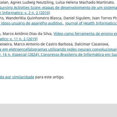
atalan, Agnes Ludwig Neutzling, Luísa Helena Machado Martinato,
Nursing Activities Score: etapas de desenvolvimento de um sistem
h Informatics: v. 2 n. 2 (2010)
rhs, Wanderléia Quinhoneiro Blasca, Daniel Sigulem, Ivan Torres Pi
 idoso usuário de aparelho auditivo
,
Journal of Health Informatics:
, Marco Antônio Dias da Silva,
Vídeo como ferramenta de ensino 
tics: v. 11 n. 2 (2019)
eixeira, Marco Antonio de Castro Barbosa, Dalcimar Casanova,
a em eletroencefalogramas utilizando redes neurais convolucionai
 v. 16 n. Especial (2024): Congresso Brasileiro de Informática em S
da por similaridade
para este artigo.