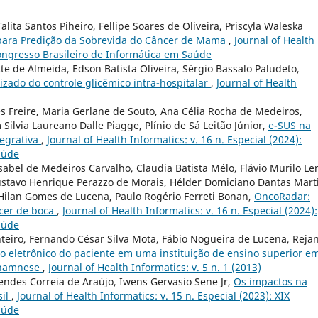
alita Santos Piheiro, Fellipe Soares de Oliveira, Priscyla Waleska
para Predição da Sobrevida do Câncer de Mama
,
Journal of Health
 Congresso Brasileiro de Informática em Saúde
e de Almeida, Edson Batista Oliveira, Sérgio Bassalo Paludeto,
zado do controle glicêmico intra-hospitalar
,
Journal of Health
es Freire, Maria Gerlane de Souto, Ana Célia Rocha de Medeiros,
ilvia Laureano Dalle Piagge, Plínio de Sá Leitão Júnior,
e-SUS na
tegrativa
,
Journal of Health Informatics: v. 16 n. Especial (2024):
aúde
abel de Medeiros Carvalho, Claudia Batista Mélo, Flávio Murilo L
stavo Henrique Perazzo de Morais, Hélder Domiciano Dantas Mart
 Hilan Gomes de Lucena, Paulo Rogério Ferreti Bonan,
OncoRadar:
ncer de boca
,
Journal of Health Informatics: v. 16 n. Especial (2024):
aúde
teiro, Fernando César Silva Mota, Fábio Nogueira de Lucena, Reja
o eletrônico do paciente em uma instituição de ensino superior e
 Anamnese
,
Journal of Health Informatics: v. 5 n. 1 (2013)
ndes Correia de Araújo, Iwens Gervasio Sene Jr,
Os impactos na
sil
,
Journal of Health Informatics: v. 15 n. Especial (2023): XIX
aúde