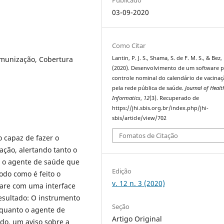
03-09-2020
Como Citar
Imunização, Cobertura
Lantin, P. J. S., Shama, S. de F. M. S., & Bez,
(2020). Desenvolvimento de um software 
controle nominal do calendário de vacina
pela rede pública de saúde.
Journal of Healt
Informatics
,
12
(3). Recuperado de
https://jhi.sbis.org.br/index.php/jhi-
sbis/article/view/702
Fomatos de Citação
o capaz de fazer o
ação, alertando tanto o
o o agente de saúde que
Edição
odo como é feito o
v. 12 n. 3 (2020)
ware com uma interface
Resultado: O instrumento
Seção
o quanto o agente de
Artigo Original
do, um aviso sobre a