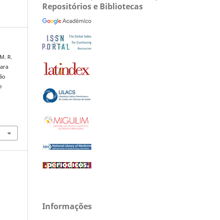
Repositórios e Bibliotecas
 M. R.
para
ção
h
Informações