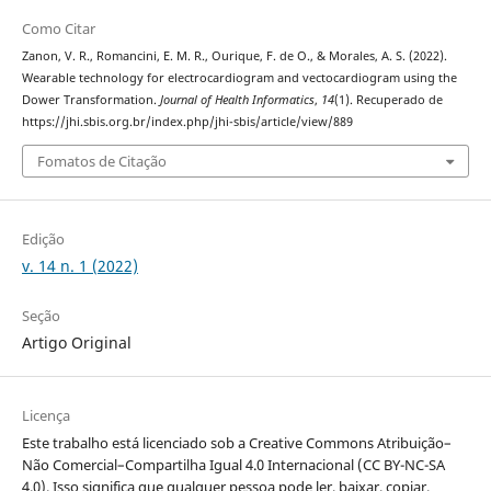
Como Citar
Zanon, V. R., Romancini, E. M. R., Ourique, F. de O., & Morales, A. S. (2022).
Wearable technology for electrocardiogram and vectocardiogram using the
Dower Transformation.
Journal of Health Informatics
,
14
(1). Recuperado de
https://jhi.sbis.org.br/index.php/jhi-sbis/article/view/889
Fomatos de Citação
Edição
v. 14 n. 1 (2022)
Seção
Artigo Original
Licença
Este trabalho está licenciado sob a Creative Commons Atribuição–
Não Comercial–Compartilha Igual 4.0 Internacional (CC BY-NC-SA
4.0). Isso significa que qualquer pessoa pode ler, baixar, copiar,