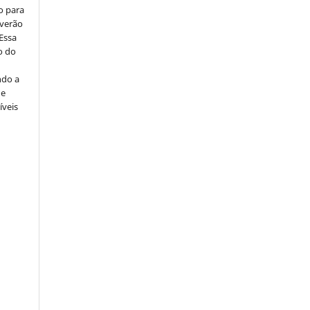
o para
everão
 Essa
o do
ndo a
ue
íveis