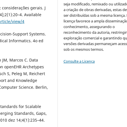
seja modificado, remixado ou utilizad
 considerações gerais. J
a criação de obras derivadas, estas d
4];2(1):20–4. Available
ser distribuídas sob a mesma licença.
licença favorece a ampla disseminaçã
article/view/4
conhecimento, assegurando o
reconhecimento da autoria, restringi
cision-Support Systems.
exploração comercial e garantindo q
ical Informatics. 4o ed
versões derivadas permaneçam acess
sob os mesmos termos.
n JM, Marcos C. Data
Consulte a Licença
d on openEHR Archetypes
sch S, Peleg M, Reichert
pport and Knowledge
Computer Science. Berlin,
Standards for Scalable
merging Standards, Gaps,
010 dez 14;4(1):235–44.