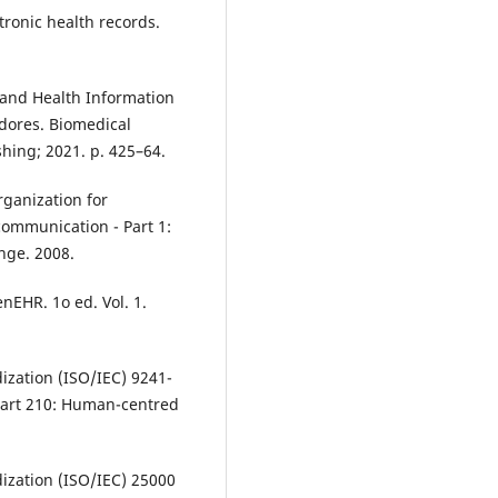
tronic health records.
 and Health Information
adores. Biomedical
hing; 2021. p. 425–64.
rganization for
communication - Part 1:
nge. 2008.
nEHR. 1o ed. Vol. 1.
ization (ISO/IEC) 9241-
Part 210: Human-centred
dization (ISO/IEC) 25000