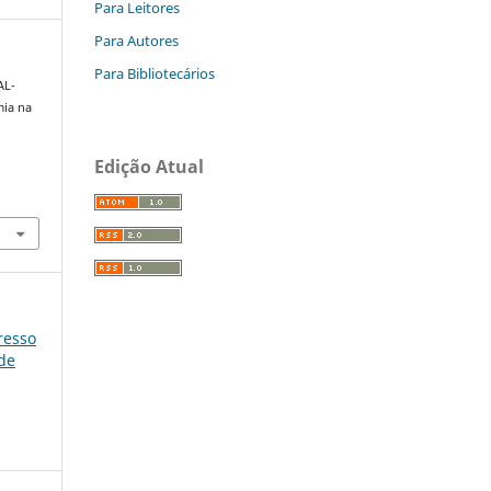
Para Leitores
Para Autores
Para Bibliotecários
AL-
mia na
Edição Atual
gresso
úde