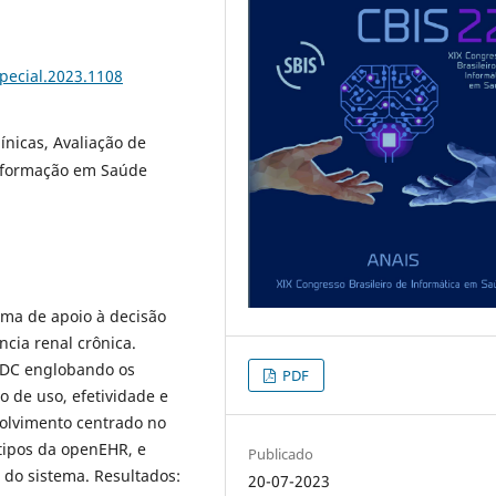
special.2023.1108
ínicas, Avaliação de
Informação em Saúde
ema de apoio à decisão
ncia renal crônica.
ADC englobando os
PDF
o de uso, efetividade e
volvimento centrado no
tipos da openEHR, e
Publicado
a do sistema. Resultados:
20-07-2023