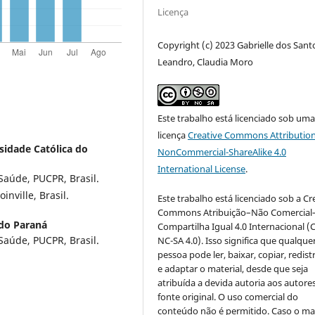
Licença
Copyright (c) 2023 Gabrielle dos Sant
Leandro, Claudia Moro
Este trabalho está licenciado sob um
licença
Creative Commons Attribution
rsidade Católica do
NonCommercial-ShareAlike 4.0
International License
.
aúde, PUCPR, Brasil.
nville, Brasil.
Este trabalho está licenciado sob a Cr
Commons Atribuição–Não Comercial
 do Paraná
Compartilha Igual 4.0 Internacional (
aúde, PUCPR, Brasil.
NC-SA 4.0). Isso significa que qualque
pessoa pode ler, baixar, copiar, redist
e adaptar o material, desde que seja
atribuída a devida autoria aos autores
fonte original. O uso comercial do
conteúdo não é permitido. Caso o mat