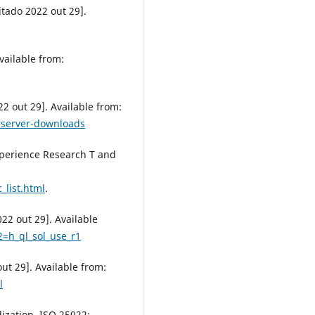
itado 2022 out 29].
vailable from:
22 out 29]. Available from:
l-server-downloads
perience Research T and
_list.html
.
22 out 29]. Available
2=h_ql_sol_use_r1
ut 29]. Available from:
l
ization. ISO 25022: