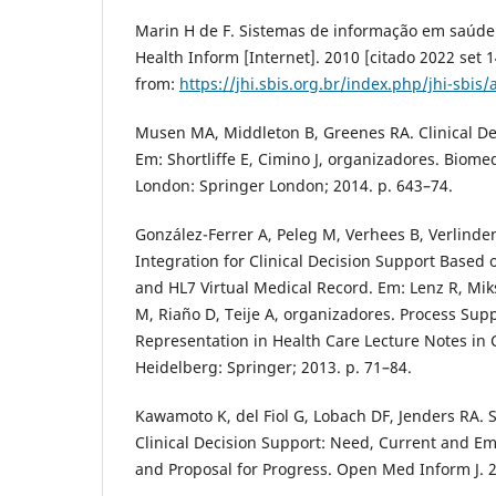
Marin H de F. Sistemas de informação em saúde:
Health Inform [Internet]. 2010 [citado 2022 set 1
from:
https://jhi.sbis.org.br/index.php/jhi-sbis/
Musen MA, Middleton B, Greenes RA. Clinical De
Em: Shortliffe E, Cimino J, organizadores. Biomed
London: Springer London; 2014. p. 643–74.
González-Ferrer A, Peleg M, Verhees B, Verlinde
Integration for Clinical Decision Support Base
and HL7 Virtual Medical Record. Em: Lenz R, Mik
M, Riaño D, Teije A, organizadores. Process Su
Representation in Health Care Lecture Notes in 
Heidelberg: Springer; 2013. p. 71–84.
Kawamoto K, del Fiol G, Lobach DF, Jenders RA. 
Clinical Decision Support: Need, Current and E
and Proposal for Progress. Open Med Inform J. 2