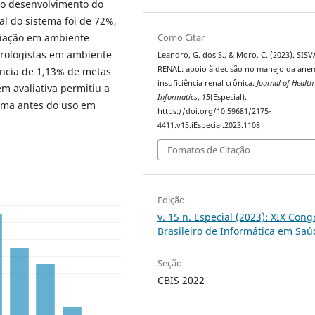
a o desenvolvimento do
al do sistema foi de 72%,
Como Citar
aliação em ambiente
efrologistas em ambiente
Leandro, G. dos S., & Moro, C. (2023). SISV
RENAL: apoio à decisão no manejo da ane
iência de 1,13% de metas
insuficiência renal crônica.
Journal of Health
m avaliativa permitiu a
Informatics
,
15
(Especial).
tema antes do uso em
https://doi.org/10.59681/2175-
4411.v15.iEspecial.2023.1108
Fomatos de Citação
Edição
v. 15 n. Especial (2023): XIX Con
Brasileiro de Informática em Sa
Seção
CBIS 2022