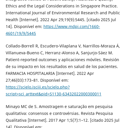
Ethics and the Legal Considerations in Singapore Practice.
International Journal of Environmental Research and Public
Health [Internet]. 2022 Apr 29;19(9):5445. [citado 2025 Jul
14]. Disponível em:
https://www.mdpi.com/1660-
4601/19/9/5445
Collado-Borrell R, Escudero-Vilaplana V, Narrillos-Moraza Á,
Villanueva-Bueno C, Herranz-Alonso A, Sanjurjo-Sáez M.
Patient-reported outcomes y aplicaciones móviles. Revisión
de su impacto en los resultados en salud de los pacientes.
FARMACIA HOSPITALARIA [Internet]. 2022 Apr
27;46(03):173–81. Disponível em:
https://scielo.isciii.es/scielo.php?
script=sci_arttext&pid=S1130-63432022000300011
Minayo MC de S. Amostragem e saturação em pesquisa
qualitativa: consensos e controvérsias. Revista Pesquisa
Qualitativa [Internet]. 2017 Apr 1;5(7):1–12. [citado 2025 Jul
14]. Disponível em: