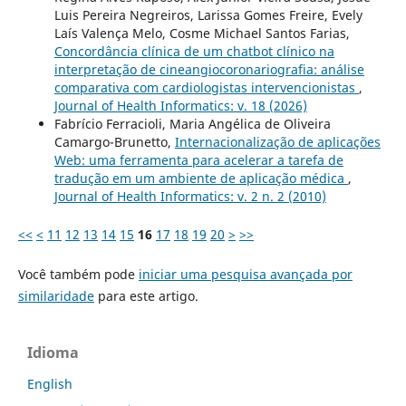
Luis Pereira Negreiros, Larissa Gomes Freire, Evely
Laís Valença Melo, Cosme Michael Santos Farias,
Concordância clínica de um chatbot clínico na
interpretação de cineangiocoronariografia: análise
comparativa com cardiologistas intervencionistas
,
Journal of Health Informatics: v. 18 (2026)
Fabrício Ferracioli, Maria Angélica de Oliveira
Camargo-Brunetto,
Internacionalização de aplicações
Web: uma ferramenta para acelerar a tarefa de
tradução em um ambiente de aplicação médica
,
Journal of Health Informatics: v. 2 n. 2 (2010)
<<
<
11
12
13
14
15
16
17
18
19
20
>
>>
Você também pode
iniciar uma pesquisa avançada por
similaridade
para este artigo.
Idioma
English