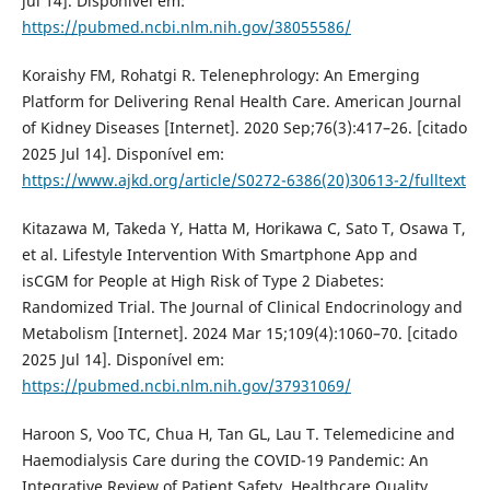
jul 14]. Disponível em:
https://pubmed.ncbi.nlm.nih.gov/38055586/
Koraishy FM, Rohatgi R. Telenephrology: An Emerging
Platform for Delivering Renal Health Care. American Journal
of Kidney Diseases [Internet]. 2020 Sep;76(3):417–26. [citado
2025 Jul 14]. Disponível em:
https://www.ajkd.org/article/S0272-6386(20)30613-2/fulltext
Kitazawa M, Takeda Y, Hatta M, Horikawa C, Sato T, Osawa T,
et al. Lifestyle Intervention With Smartphone App and
isCGM for People at High Risk of Type 2 Diabetes:
Randomized Trial. The Journal of Clinical Endocrinology and
Metabolism [Internet]. 2024 Mar 15;109(4):1060–70. [citado
2025 Jul 14]. Disponível em:
https://pubmed.ncbi.nlm.nih.gov/37931069/
Haroon S, Voo TC, Chua H, Tan GL, Lau T. Telemedicine and
Haemodialysis Care during the COVID-19 Pandemic: An
Integrative Review of Patient Safety, Healthcare Quality,