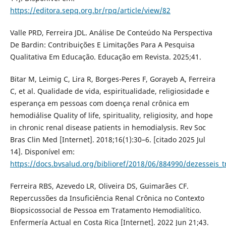
https://editora.sepq.org.br/rpq/article/view/82
Valle PRD, Ferreira JDL. Análise De Conteúdo Na Perspectiva
De Bardin: Contribuições E Limitações Para A Pesquisa
Qualitativa Em Educação. Educação em Revista. 2025;41.
Bitar M, Leimig C, Lira R, Borges-Peres F, Gorayeb A, Ferreira
C, et al. Qualidade de vida, espiritualidade, religiosidade e
esperança em pessoas com doença renal crônica em
hemodiálise Quality of life, spirituality, religiosity, and hope
in chronic renal disease patients in hemodialysis. Rev Soc
Bras Clin Med [Internet]. 2018;16(1):30–6. [citado 2025 Jul
14]. Disponível em:
https://docs.bvsalud.org/biblioref/2018/06/884990/dezesseis_t
Ferreira RBS, Azevedo LR, Oliveira DS, Guimarães CF.
Repercussões da Insuficiência Renal Crônica no Contexto
Biopsicossocial de Pessoa em Tratamento Hemodialítico.
Enfermería Actual en Costa Rica [Internet]. 2022 Jun 21;43.