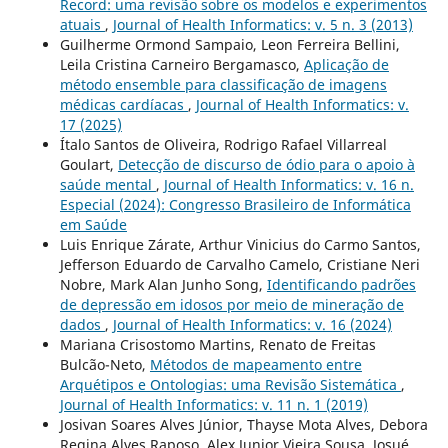
Record: uma revisão sobre os modelos e experimentos
atuais
,
Journal of Health Informatics: v. 5 n. 3 (2013)
Guilherme Ormond Sampaio, Leon Ferreira Bellini,
Leila Cristina Carneiro Bergamasco,
Aplicação de
método ensemble para classificação de imagens
médicas cardíacas
,
Journal of Health Informatics: v.
17 (2025)
Ítalo Santos de Oliveira, Rodrigo Rafael Villarreal
Goulart,
Detecção de discurso de ódio para o apoio à
saúde mental
,
Journal of Health Informatics: v. 16 n.
Especial (2024): Congresso Brasileiro de Informática
em Saúde
Luis Enrique Zárate, Arthur Vinicius do Carmo Santos,
Jefferson Eduardo de Carvalho Camelo, Cristiane Neri
Nobre, Mark Alan Junho Song,
Identificando padrões
de depressão em idosos por meio de mineração de
dados
,
Journal of Health Informatics: v. 16 (2024)
Mariana Crisostomo Martins, Renato de Freitas
Bulcão-Neto,
Métodos de mapeamento entre
Arquétipos e Ontologias: uma Revisão Sistemática
,
Journal of Health Informatics: v. 11 n. 1 (2019)
Josivan Soares Alves Júnior, Thayse Mota Alves, Debora
Regina Alves Raposo, Alex Junior Vieira Sousa, Josué