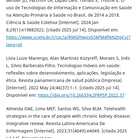
Bender JD, Facchini LA, Lapão LMV, Tomasi E, Thumé E. O
uso de Tecnologias de Informação e Comunicação em Saúde
na Atenção Primária à Saúde no Brasil, de 2014 a 2018.
Ciência & Saúde Coletiva [Internet]. 2024 Jan
8;29(1):e19882022. [citado 2025 jul 14]. Disponível em:
https://www.scielo.br/j/csc/a/RMGFtwjzx55kFM4fNNZtgCy/?
lang=pt
Lívia Luize Marengo, Alan Martinez Kozyreff, Moraes S, Inês
L, Silvio Barberato-Filho. Tecnologias móveis em saúde:
reflexões sobre desenvolvimento, aplicações, legislação e
ética. Revista panamericana de salud pública (Impresa)
[Internet]. 2022 May 24;46(37):1–1. [citado 2025 jul 14].
Disponível em:
https://doi.org/10.26633%2FRPSP.2022.37
Almeida OAE, Lima MEF, Santos WS, Silva BLM. Telehealth
strategies in the care of people with chronic kidney disease:
integrative review. Revista Latino-Americana De
Enfermagem [Internet]. 2023;31(4049):e4049. [citado 2025