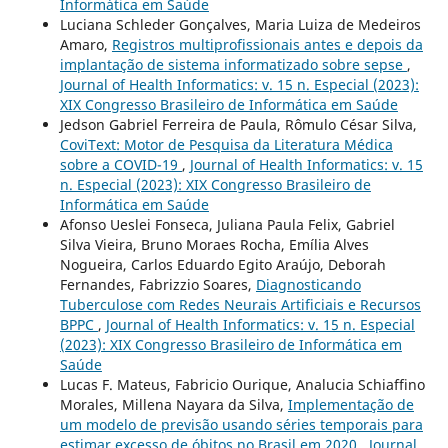
Informática em Saúde
Luciana Schleder Gonçalves, Maria Luiza de Medeiros
Amaro,
Registros multiprofissionais antes e depois da
implantação de sistema informatizado sobre sepse
,
Journal of Health Informatics: v. 15 n. Especial (2023):
XIX Congresso Brasileiro de Informática em Saúde
Jedson Gabriel Ferreira de Paula, Rômulo César Silva,
CoviText: Motor de Pesquisa da Literatura Médica
sobre a COVID-19
,
Journal of Health Informatics: v. 15
n. Especial (2023): XIX Congresso Brasileiro de
Informática em Saúde
Afonso Ueslei Fonseca, Juliana Paula Felix, Gabriel
Silva Vieira, Bruno Moraes Rocha, Emília Alves
Nogueira, Carlos Eduardo Egito Araújo, Deborah
Fernandes, Fabrizzio Soares,
Diagnosticando
Tuberculose com Redes Neurais Artificiais e Recursos
BPPC
,
Journal of Health Informatics: v. 15 n. Especial
(2023): XIX Congresso Brasileiro de Informática em
Saúde
Lucas F. Mateus, Fabricio Ourique, Analucia Schiaffino
Morales, Millena Nayara da Silva,
Implementação de
um modelo de previsão usando séries temporais para
estimar excesso de óbitos no Brasil em 2020
,
Journal