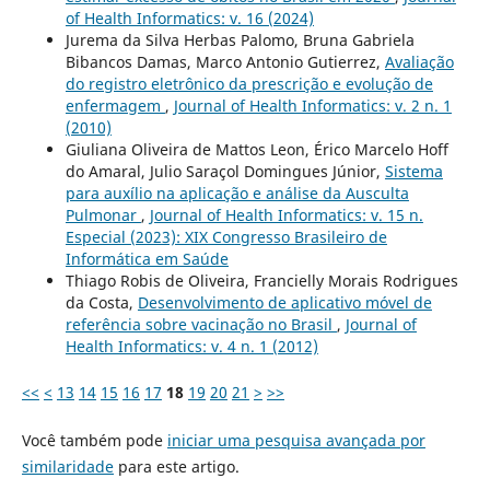
of Health Informatics: v. 16 (2024)
Jurema da Silva Herbas Palomo, Bruna Gabriela
Bibancos Damas, Marco Antonio Gutierrez,
Avaliação
do registro eletrônico da prescrição e evolução de
enfermagem
,
Journal of Health Informatics: v. 2 n. 1
(2010)
Giuliana Oliveira de Mattos Leon, Érico Marcelo Hoff
do Amaral, Julio Saraçol Domingues Júnior,
Sistema
para auxílio na aplicação e análise da Ausculta
Pulmonar
,
Journal of Health Informatics: v. 15 n.
Especial (2023): XIX Congresso Brasileiro de
Informática em Saúde
Thiago Robis de Oliveira, Francielly Morais Rodrigues
da Costa,
Desenvolvimento de aplicativo móvel de
referência sobre vacinação no Brasil
,
Journal of
Health Informatics: v. 4 n. 1 (2012)
<<
<
13
14
15
16
17
18
19
20
21
>
>>
Você também pode
iniciar uma pesquisa avançada por
similaridade
para este artigo.