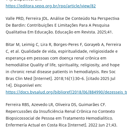
https://editora.sepq.org.br/rpq/article/view/82
Valle PRD, Ferreira JDL. Análise De Conteúdo Na Perspectiva
De Bardin: Contribuições E Limitações Para A Pesquisa
Qualitativa Em Educação. Educação em Revista. 2025;41.
Bitar M, Leimig C, Lira R, Borges-Peres F, Gorayeb A, Ferreira
C, et al. Qualidade de vida, espiritualidade, religiosidade e
esperança em pessoas com doença renal crônica em
hemodiálise Quality of life, spirituality, religiosity, and hope
in chronic renal disease patients in hemodialysis. Rev Soc
Bras Clin Med [Internet]. 2018;16(1):30–6. [citado 2025 Jul
14]. Disponível em:
https://docs.bvsalud.org/biblioref/2018/06/884990/dezesseis_t
Ferreira RBS, Azevedo LR, Oliveira DS, Guimarães CF.
Repercussões da Insuficiência Renal Crônica no Contexto
Biopsicossocial de Pessoa em Tratamento Hemodialítico.
Enfermería Actual en Costa Rica [Internet]. 2022 Jun 21;43.