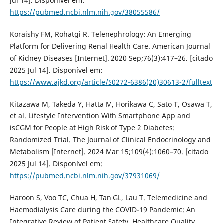
jul 14]. Disponível em:
https://pubmed.ncbi.nlm.nih.gov/38055586/
Koraishy FM, Rohatgi R. Telenephrology: An Emerging
Platform for Delivering Renal Health Care. American Journal
of Kidney Diseases [Internet]. 2020 Sep;76(3):417–26. [citado
2025 Jul 14]. Disponível em:
https://www.ajkd.org/article/S0272-6386(20)30613-2/fulltext
Kitazawa M, Takeda Y, Hatta M, Horikawa C, Sato T, Osawa T,
et al. Lifestyle Intervention With Smartphone App and
isCGM for People at High Risk of Type 2 Diabetes:
Randomized Trial. The Journal of Clinical Endocrinology and
Metabolism [Internet]. 2024 Mar 15;109(4):1060–70. [citado
2025 Jul 14]. Disponível em:
https://pubmed.ncbi.nlm.nih.gov/37931069/
Haroon S, Voo TC, Chua H, Tan GL, Lau T. Telemedicine and
Haemodialysis Care during the COVID-19 Pandemic: An
Integrative Review of Patient Safety, Healthcare Quality,