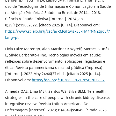
Bender JD, Facchini LA, Lapão LMV, Tomasi E, Thumé E. O
uso de Tecnologias de Informação e Comunicação em Saúde
na Atenção Primária à Saúde no Brasil, de 2014 a 2018.
Ciência & Saúde Coletiva [Internet]. 2024 Jan
8;29(1):e19882022. [citado 2025 jul 14]. Disponível em:
https://www.scielo.br/j/csc/a/RMGFtwjzx55kFM4fNNZtgCy/?
lang=pt
Lívia Luize Marengo, Alan Martinez Kozyreff, Moraes S, Inês
L, Silvio Barberato-Filho. Tecnologias móveis em saúde:
reflexões sobre desenvolvimento, aplicações, legislação e
ética. Revista panamericana de salud pública (Impresa)
[Internet]. 2022 May 24;46(37):1–1. [citado 2025 jul 14].
Disponível em:
https://doi.org/10.26633%2FRPSP.2022.37
Almeida OAE, Lima MEF, Santos WS, Silva BLM. Telehealth
strategies in the care of people with chronic kidney disease:
integrative review. Revista Latino-Americana De
Enfermagem [Internet]. 2023;31(4049):e4049. [citado 2025