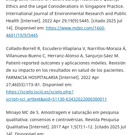
Ethics and the Legal Considerations in Singapore Practice.
International Journal of Environmental Research and Public
Health [Internet]. 2022 Apr 29;19(9):5445. [citado 2025 Jul
14]. Disponível em:
https://www.mdpi.com/1660-
4601/19/9/5445
Collado-Borrell R, Escudero-Vilaplana V, Narrillos-Moraza Á,
Villanueva-Bueno C, Herranz-Alonso A, Sanjurjo-Sáez M.
Patient-reported outcomes y aplicaciones móviles. Revisión
de su impacto en los resultados en salud de los pacientes.
FARMACIA HOSPITALARIA [Internet]. 2022 Apr
27;46(03):173–81. Disponível em:
https://scielo.isciii.es/scielo.php?
script=sci_arttext&pid=S1130-63432022000300011
Minayo MC de S. Amostragem e saturação em pesquisa
qualitativa: consensos e controvérsias. Revista Pesquisa
Qualitativa [Internet]. 2017 Apr 1;5(7):1–12. [citado 2025 Jul
14]. Disponível em: