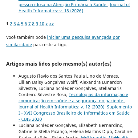
pessoa idosa na Atenção Primária à Saúde
,
Journal of
Health Informatics: v. 18 (2026)
1
2
3
4
5
6
7
8
9
10
>
>>
Você também pode
iniciar uma pesquisa avançada por
similaridade
para este artigo.
Artigos mais lidos pelo mesmo(s) autor(es)
Augusto Flavio dos Santos Paula Lino de Moraes,
Lillian Daisy Gonçalves Wolff, Alexandra Lunardon
Silvestre, Luciana Schleder Gonçalves, Stellamaris
Cordeiro Silvestre Rosa,
Tecnologias da informação e
comunicação em saúde e a segurança do paciente
,
Journal of Health Informatics: v. 12 (2020): Suplemento
I - XVII Congresso Brasileiro de Informática em Saúde
- CBIS 2020
Luciana Schleder Gonçalves, Elizabeth Bernardino,
Gabrielle Stella Picanço, Helena Martins Dipp, Caroline
Santos da Silva, Robin Austin,
MyStrengths MyHealth