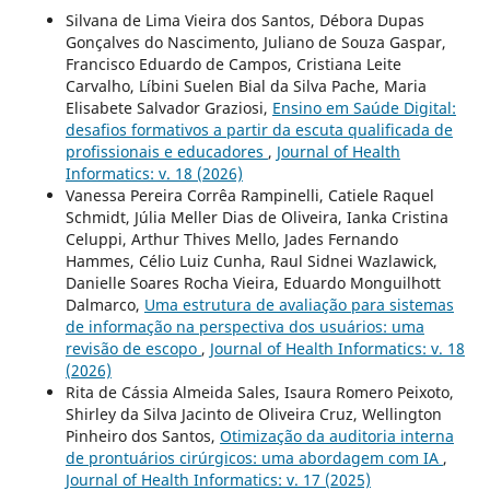
Silvana de Lima Vieira dos Santos, Débora Dupas
Gonçalves do Nascimento, Juliano de Souza Gaspar,
Francisco Eduardo de Campos, Cristiana Leite
Carvalho, Líbini Suelen Bial da Silva Pache, Maria
Elisabete Salvador Graziosi,
Ensino em Saúde Digital:
desafios formativos a partir da escuta qualificada de
profissionais e educadores
,
Journal of Health
Informatics: v. 18 (2026)
Vanessa Pereira Corrêa Rampinelli, Catiele Raquel
Schmidt, Júlia Meller Dias de Oliveira, Ianka Cristina
Celuppi, Arthur Thives Mello, Jades Fernando
Hammes, Célio Luiz Cunha, Raul Sidnei Wazlawick,
Danielle Soares Rocha Vieira, Eduardo Monguilhott
Dalmarco,
Uma estrutura de avaliação para sistemas
de informação na perspectiva dos usuários: uma
revisão de escopo
,
Journal of Health Informatics: v. 18
(2026)
Rita de Cássia Almeida Sales, Isaura Romero Peixoto,
Shirley da Silva Jacinto de Oliveira Cruz, Wellington
Pinheiro dos Santos,
Otimização da auditoria interna
de prontuários cirúrgicos: uma abordagem com IA
,
Journal of Health Informatics: v. 17 (2025)