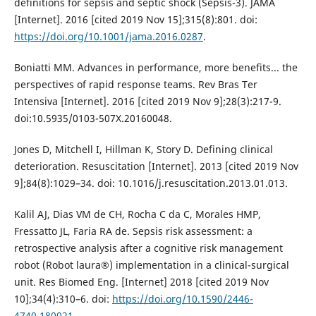
definitions for sepsis and septic shock (Sepsis-3). JAMA
[Internet]. 2016 [cited 2019 Nov 15];315(8):801. doi:
https://doi.org/10.1001/jama.2016.0287
.
Boniatti MM. Advances in performance, more benefits... the
perspectives of rapid response teams. Rev Bras Ter
Intensiva [Internet]. 2016 [cited 2019 Nov 9];28(3):217-9.
doi:10.5935/0103-507X.20160048.
Jones D, Mitchell I, Hillman K, Story D. Defining clinical
deterioration. Resuscitation [Internet]. 2013 [cited 2019 Nov
9];84(8):1029–34. doi: 10.1016/j.resuscitation.2013.01.013.
Kalil AJ, Dias VM de CH, Rocha C da C, Morales HMP,
Fressatto JL, Faria RA de. Sepsis risk assessment: a
retrospective analysis after a cognitive risk management
robot (Robot laura®) implementation in a clinical-surgical
unit. Res Biomed Eng. [Internet] 2018 [cited 2019 Nov
10];34(4):310–6. doi:
https://doi.org/10.1590/2446-
4740.180021
.