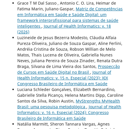
Grace T M Dal Sasso , Antonio C. O. Lira, Heimar de
Fatima Marin, Juliano Gaspar,
Matriz de Competências
em Informática em Saúde e Saúde Digital: um
framework interprofissional para sistemas de saúde
inteligentes
,
Journal of Health Informatics: v. 18
(2026)
Luzineide de Jesus Bezerra Modesto, Cláudia Alfaia
Pureza Oliveira, Juliano de Souza Gaspar, Aline Ferlini,
Andréia Cristina de Souza, Robson Willian de Melo
Matos, Thais Lucena de Oliveira, Gabriella Nunes
Neves, Juliana Pereira de Souza Zinader, Renata Dutra
Braga, Silvana de Lima Vieira dos Santos,
Prospecção
de Cursos em Saúde Digital no Brasil
,
Journal of
Health Informatics: v. 15 n. Especial (2023): XIX
Congresso Brasileiro de Informática em Saúde
Luciana Schleder Gonçalves, Elizabeth Bernardino,
Gabrielle Stella Picanço, Helena Martins Dipp, Caroline
Santos da Silva, Robin Austin,
MyStrengths MyHealth
Brasil: uma pesquisa metodológica
,
Journal of Health
Informatics: v. 16 n. Especial (2024): Congresso
Brasileiro de Informática em Saúde
Natália Marmitt, Sheron Tannara Vargas, Agnes