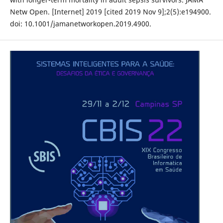
Netw Open. [Internet] 2019 [cited 2019 Nov 9];2(5):e194900.
doi: 10.1001/jamanetworkopen.2019.4900.