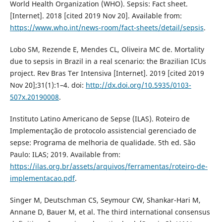
World Health Organization (WHO). Sepsis: Fact sheet.
[Internet]. 2018 [cited 2019 Nov 20]. Available from:
https://www.who.int/news-room/fact-sheets/detail/sepsis
.
Lobo SM, Rezende E, Mendes CL, Oliveira MC de. Mortality
due to sepsis in Brazil in a real scenario: the Brazilian ICUs
project. Rev Bras Ter Intensiva [Internet]. 2019 [cited 2019
Nov 20];31(1):1–4. doi:
http://dx.doi.org/10.5935/0103-
507x.20190008
.
Instituto Latino Americano de Sepse (ILAS). Roteiro de
Implementação de protocolo assistencial gerenciado de
sepse: Programa de melhoria de qualidade. 5th ed. São
Paulo: ILAS; 2019. Available from:
https://ilas.org.br/assets/arquivos/ferramentas/roteiro-de-
implementacao.pdf
.
Singer M, Deutschman CS, Seymour CW, Shankar-Hari M,
Annane D, Bauer M, et al. The third international consensus