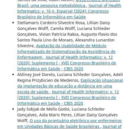
Brasil: uma pesquisa metodológica
,
Journal of Health
Informatics: v. 16 n. Especial (2024): Congresso
Brasileiro de Informática em Saúde
Stellamaris Cordeiro Silvestre Rosa, Lillian Daisy
Gonçalves Wolff, Camila Wolff, Luciana Schleder
Gonçalves, Vivian Patrícia Raksa, Augusto Flavio dos
Santos Paula Lino de Moraes, Alexandra Lunardon
Silvestre,
Avaliação da Usabilidade de Módulo
Informatizado de Sistematização da Assistência de
Enfermagem
,
Journal of Health Informatics: v. 12
(2020): Suplemento I - XVII Congresso Brasileiro de
Informática em Saúde - CBIS 2020
Aldiney José Doreto, Luciana Schleder Gonçalves, Adeli
Regina Prizybicien de Medeiros,
Explicação situacional
da implantação de educação a distância em uma
escola de saúde
,
Journal of Health Informatics: v. 12
(2020): Suplemento I - XVII Congresso Brasileiro de
Informática em Saúde - CBIS 2020
Jady Sobjak de Mello Godoi, Luciana Schleder
Gonçalves, Aida Maris Peres, Lillian Daisy Gonçalves
Wolff,
O uso do prontuário eletrônico por enfermeiros
em Unidades Básicas de Saúde brasileiras
,
Journal of