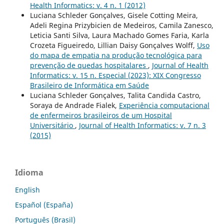
Health Informatics: v. 4 n. 1 (2012)
Luciana Schleder Gonçalves, Gisele Cotting Meira,
Adeli Regina Prizybicien de Medeiros, Camila Zanesco,
Leticia Santi Silva, Laura Machado Gomes Faria, Karla
Crozeta Figueiredo, Lillian Daisy Gonçalves Wolff,
Uso
do mapa de empatia na produção tecnológica para
prevenção de quedas hospitalares
,
Journal of Health
Informatics: v. 15 n. Especial (2023): XIX Congresso
Brasileiro de Informática em Saúde
Luciana Schleder Gonçalves, Talita Candida Castro,
Soraya de Andrade Fialek,
Experiência computacional
de enfermeiros brasileiros de um Hospital
Universitário
,
Journal of Health Informatics: v. 7 n. 3
(2015)
Idioma
English
Español (España)
Português (Brasil)