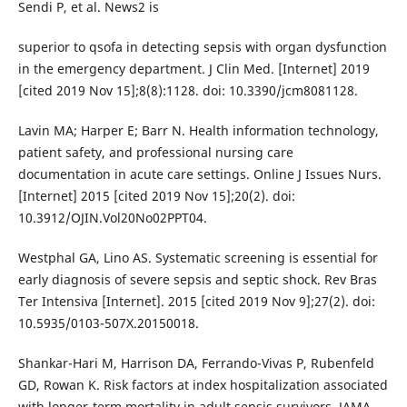
Sendi P, et al. News2 is
superior to qsofa in detecting sepsis with organ dysfunction
in the emergency department. J Clin Med. [Internet] 2019
[cited 2019 Nov 15];8(8):1128. doi: 10.3390/jcm8081128.
Lavin MA; Harper E; Barr N. Health information technology,
patient safety, and professional nursing care
documentation in acute care settings. Online J Issues Nurs.
[Internet] 2015 [cited 2019 Nov 15];20(2). doi:
10.3912/OJIN.Vol20No02PPT04.
Westphal GA, Lino AS. Systematic screening is essential for
early diagnosis of severe sepsis and septic shock. Rev Bras
Ter Intensiva [Internet]. 2015 [cited 2019 Nov 9];27(2). doi:
10.5935/0103-507X.20150018.
Shankar-Hari M, Harrison DA, Ferrando-Vivas P, Rubenfeld
GD, Rowan K. Risk factors at index hospitalization associated
with longer-term mortality in adult sepsis survivors. JAMA