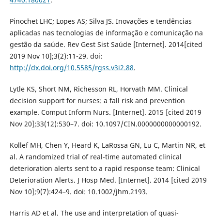
Pinochet LHC; Lopes AS; Silva JS. Inovações e tendências
aplicadas nas tecnologias de informação e comunicação na
gestão da saúde. Rev Gest Sist Saúde [Internet]. 2014[cited
2019 Nov 10];3(2):11-29. doi:
http://dx.doi.org/10.5585/rgss.v3i2.88
.
Lytle KS, Short NM, Richesson RL, Horvath MM. Clinical
decision support for nurses: a fall risk and prevention
example. Comput Inform Nurs. [Internet]. 2015 [cited 2019
Nov 20];33(12):530–7. doi: 10.1097/CIN.0000000000000192.
Kollef MH, Chen Y, Heard K, LaRossa GN, Lu C, Martin NR, et
al. A randomized trial of real-time automated clinical
deterioration alerts sent to a rapid response team: Clinical
Deterioration Alerts. J Hosp Med. [Internet]. 2014 [cited 2019
Nov 10];9(7):424–9. doi: 10.1002/jhm.2193.
Harris AD et al. The use and interpretation of quasi-