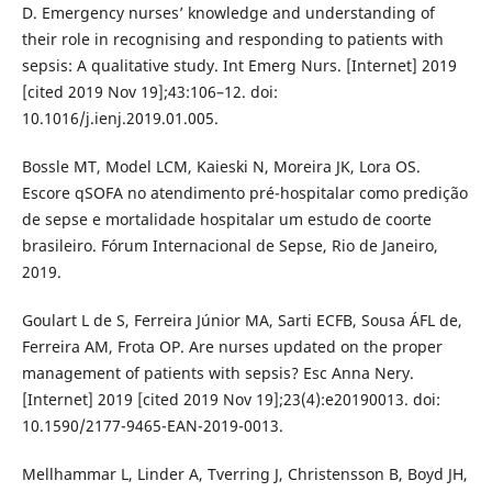
D. Emergency nurses’ knowledge and understanding of
their role in recognising and responding to patients with
sepsis: A qualitative study. Int Emerg Nurs. [Internet] 2019
[cited 2019 Nov 19];43:106–12. doi:
10.1016/j.ienj.2019.01.005.
Bossle MT, Model LCM, Kaieski N, Moreira JK, Lora OS.
Escore qSOFA no atendimento pré-hospitalar como predição
de sepse e mortalidade hospitalar um estudo de coorte
brasileiro. Fórum Internacional de Sepse, Rio de Janeiro,
2019.
Goulart L de S, Ferreira Júnior MA, Sarti ECFB, Sousa ÁFL de,
Ferreira AM, Frota OP. Are nurses updated on the proper
management of patients with sepsis? Esc Anna Nery.
[Internet] 2019 [cited 2019 Nov 19];23(4):e20190013. doi:
10.1590/2177-9465-EAN-2019-0013.
Mellhammar L, Linder A, Tverring J, Christensson B, Boyd JH,