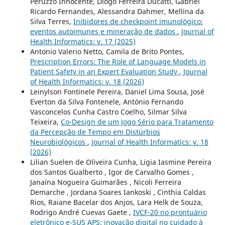
Peruzzo Innocente, Diogo Ferreira Ducatti, Gabriel
Ricardo Fernandes, Alessandra Dahmer, Mellina da
Silva Terres,
Inibidores de checkpoint imunológico:
eventos autoimunes e mineração de dados
,
Journal of
Health Informatics: v. 17 (2025)
Antonio Valerio Netto, Camila de Brito Pontes,
Prescription Errors: The Role of Language Models in
Patient Safety in an Expert Evaluation Study
,
Journal
of Health Informatics: v. 18 (2026)
Leinylson Fontinele Pereira, Daniel Lima Sousa, José
Everton da Silva Fontenele, António Fernando
Vasconcelos Cunha Castro Coelho, Silmar Silva
Teixeira,
Co-Design de um Jogo Sério para Tratamento
da Percepção de Tempo em Distúrbios
Neurobiológicos
,
Journal of Health Informatics: v. 18
(2026)
Lilian Suelen de Oliveira Cunha, Ligia Iasmine Pereira
dos Santos Gualberto , Igor de Carvalho Gomes ,
Janaína Nogueira Guimarães , Nicoli Ferreira
Demarche , Jordana Soares Iankoski , Cinthia Caldas
Rios, Raiane Bacelar dos Anjos, Lara Helk de Souza,
Rodrigo André Cuevas Gaete ,
IVCF-20 no prontuário
eletrônico e-SUS APS: inovação digital no cuidado à