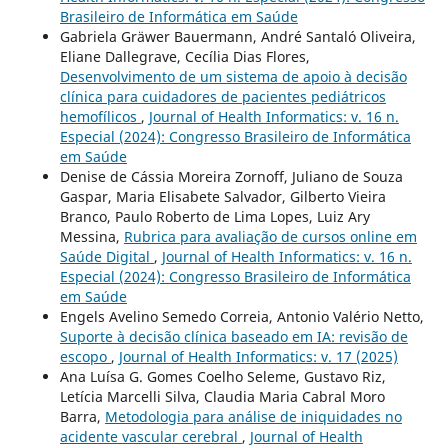
Brasileiro de Informática em Saúde
Gabriela Gräwer Bauermann, André Santaló Oliveira,
Eliane Dallegrave, Cecília Dias Flores,
Desenvolvimento de um sistema de apoio à decisão
clínica para cuidadores de pacientes pediátricos
hemofílicos
,
Journal of Health Informatics: v. 16 n.
Especial (2024): Congresso Brasileiro de Informática
em Saúde
Denise de Cássia Moreira Zornoff, Juliano de Souza
Gaspar, Maria Elisabete Salvador, Gilberto Vieira
Branco, Paulo Roberto de Lima Lopes, Luiz Ary
Messina,
Rubrica para avaliação de cursos online em
Saúde Digital
,
Journal of Health Informatics: v. 16 n.
Especial (2024): Congresso Brasileiro de Informática
em Saúde
Engels Avelino Semedo Correia, Antonio Valério Netto,
Suporte à decisão clínica baseado em IA: revisão de
escopo
,
Journal of Health Informatics: v. 17 (2025)
Ana Luísa G. Gomes Coelho Seleme, Gustavo Riz,
Letícia Marcelli Silva, Claudia Maria Cabral Moro
Barra,
Metodologia para análise de iniquidades no
acidente vascular cerebral
,
Journal of Health