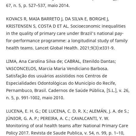
67, n. 5, p. 527–537, maio 2014.
KOVACS R, MAIA BARRETO J, DA SILVA E, BORGHI J,
KRISTENSEN S, COSTA D ET AL. Socioeconomic inequalities
in the quality of primary care under Brazil's national pay-
for-performance programme: a longitudinal study of family
health teams. Lancet Global Health. 2021;9(3):e331-9.
LIMA, Ana Carolina Silva de; CABRAL, Etenildo Dantas;
VASCONCELOS, Marcia Maria Vendiciano Barbosa.
Satisfação dos usuários assistidos nos Centros de
Especialidades Odontológicas do Município do Recife,
Pernambuco, Brasil. Cadernos de Saúde Pública, [S.L.], v. 26,
n. 5, p. 991-1002, maio 2010.
LUCENA, E. H. G.; DE LUCENA, C. D. R. X.; ALEMÁN, J. A. de S.;
JÚNIOR, G. A. P.; PEREIRA, A. C.; CAVALCANTI, Y. W.
Monitoring of oral health teams after National Primary Care
Policy 2017. Revista de Saude Publica, v. 54, n. 99, p. 1–10,