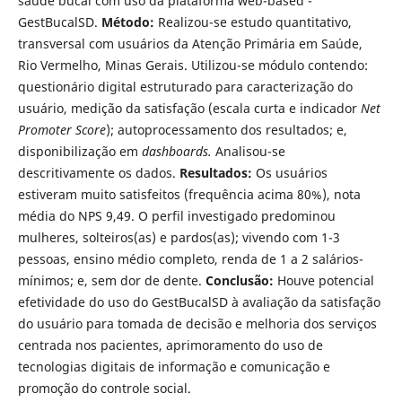
saúde bucal com uso da plataforma web-based -
GestBucalSD.
Método:
Realizou-se estudo quantitativo,
transversal com usuários da Atenção Primária em Saúde,
Rio Vermelho, Minas Gerais. Utilizou-se módulo contendo:
questionário digital estruturado para caracterização do
usuário, medição da satisfação (escala curta e indicador
Net
Promoter Score
); autoprocessamento dos resultados; e,
disponibilização em
dashboards.
Analisou-se
descritivamente os dados.
Resultados:
Os usuários
estiveram muito satisfeitos (frequência acima 80%), nota
média do NPS 9,49. O perfil investigado predominou
mulheres, solteiros(as) e pardos(as); vivendo com 1-3
pessoas, ensino médio completo, renda de 1 a 2 salários-
mínimos; e, sem dor de dente.
Conclusão:
Houve potencial
efetividade do uso do GestBucalSD à avaliação da satisfação
do usuário para tomada de decisão e melhoria dos serviços
centrada nos pacientes, aprimoramento do uso de
tecnologias digitais de informação e comunicação e
promoção do controle social.