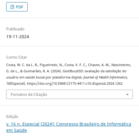
PDF
Publicado
19-11-2024
Como Citar
Costa, W. C. da L. B., Figueiredo, N., Costa, V. F. C., Chaves, A. M., Nascimento,
G. de L., & Guimarães, R. A. (2024). GestBucalSD: avaliação da satisfação do
usuário em saúde bucal por plataforma digital.
Journal of Health Informatics
,
16
(Especial). https://doi.org/10.59681/2175-4411.v16.iEspecial.2024.1262
Fomatos de Citação
Edição
v. 16 n. Especial (2024): Congresso Brasileiro de Informática
em Saúde