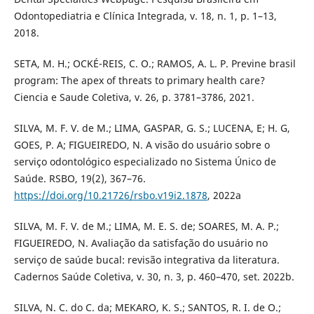
Odontopediatria e Clínica Integrada, v. 18, n. 1, p. 1–13,
2018.
SETA, M. H.; OCKÉ-REIS, C. O.; RAMOS, A. L. P. Previne brasil
program: The apex of threats to primary health care?
Ciencia e Saude Coletiva, v. 26, p. 3781–3786, 2021.
SILVA, M. F. V. de M.; LIMA, GASPAR, G. S.; LUCENA, E; H. G,
GOES, P. A; FIGUEIREDO, N. A visão do usuário sobre o
serviço odontológico especializado no Sistema Único de
Saúde. RSBO, 19(2), 367–76.
https://doi.org/10.21726/rsbo.v19i2.1878
, 2022a
SILVA, M. F. V. de M.; LIMA, M. E. S. de; SOARES, M. A. P.;
FIGUEIREDO, N. Avaliação da satisfação do usuário no
serviço de saúde bucal: revisão integrativa da literatura.
Cadernos Saúde Coletiva, v. 30, n. 3, p. 460–470, set. 2022b.
SILVA, N. C. do C. da; MEKARO, K. S.; SANTOS, R. I. de O.;