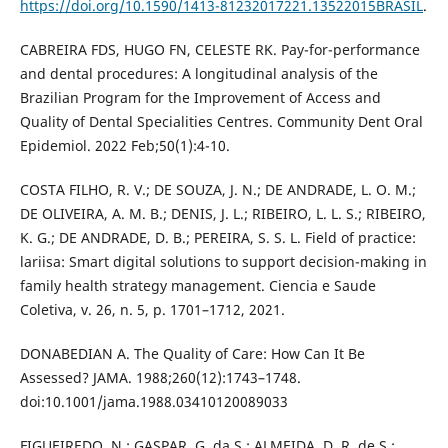
https://doi.org/10.1590/1413-81232017221.13522015BRASIL
.
CABREIRA FDS, HUGO FN, CELESTE RK. Pay-for-performance
and dental procedures: A longitudinal analysis of the
Brazilian Program for the Improvement of Access and
Quality of Dental Specialities Centres. Community Dent Oral
Epidemiol. 2022 Feb;50(1):4-10.
COSTA FILHO, R. V.; DE SOUZA, J. N.; DE ANDRADE, L. O. M.;
DE OLIVEIRA, A. M. B.; DENIS, J. L.; RIBEIRO, L. L. S.; RIBEIRO,
K. G.; DE ANDRADE, D. B.; PEREIRA, S. S. L. Field of practice:
lariisa: Smart digital solutions to support decision-making in
family health strategy management. Ciencia e Saude
Coletiva, v. 26, n. 5, p. 1701–1712, 2021.
DONABEDIAN A. The Quality of Care: How Can It Be
Assessed? JAMA. 1988;260(12):1743–1748.
doi:10.1001/jama.1988.03410120089033
FIGUEIREDO, N.; GASPAR, G. da S.; ALMEIDA, D. R. de S.;