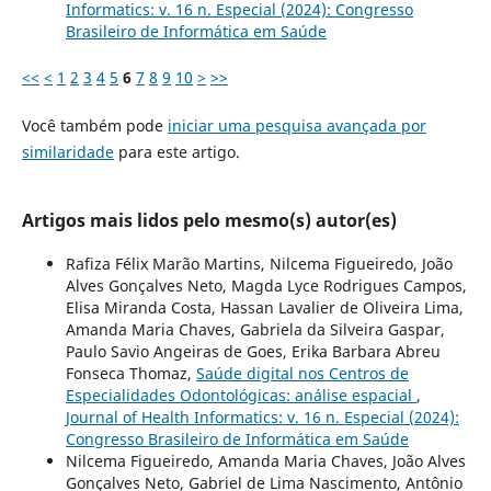
Informatics: v. 16 n. Especial (2024): Congresso
Brasileiro de Informática em Saúde
<<
<
1
2
3
4
5
6
7
8
9
10
>
>>
Você também pode
iniciar uma pesquisa avançada por
similaridade
para este artigo.
Artigos mais lidos pelo mesmo(s) autor(es)
Rafiza Félix Marão Martins, Nilcema Figueiredo, João
Alves Gonçalves Neto, Magda Lyce Rodrigues Campos,
Elisa Miranda Costa, Hassan Lavalier de Oliveira Lima,
Amanda Maria Chaves, Gabriela da Silveira Gaspar,
Paulo Savio Angeiras de Goes, Erika Barbara Abreu
Fonseca Thomaz,
Saúde digital nos Centros de
Especialidades Odontológicas: análise espacial
,
Journal of Health Informatics: v. 16 n. Especial (2024):
Congresso Brasileiro de Informática em Saúde
Nilcema Figueiredo, Amanda Maria Chaves, João Alves
Gonçalves Neto, Gabriel de Lima Nascimento, Antônio