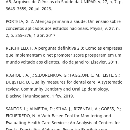
AB. Arquivos de Ciências da Saúde da UNIPAR, v. 27, n. 7, p.
3643–3659, 20 jul. 2023.
PORTELA, G. Z. Atenção primária à saúde: Um ensaio sobre
conceitos aplicados aos estudos nacionais. Physis, v. 27, n.
2, p. 255–276, 1 abr. 2017.
REICHHELD, F. A pergunta definitiva 2.0: Como as empresas
que implementam o net promoter score prosperam em um
mundo voltado aos clientes. Rio de Janeiro: Elsevier, 2011.
RIGHOLT, A. J.; SIDORENKOV, G.; FAGGION, C. M.; LISTL, S.;
DUIJSTER, D. Quality measures for dental care: A systematic
review. Community Dentistry and Oral Epidemiology.
Blackwell Munksgaard, 1 fev. 2019.
SANTOS, L.; ALMEIDA, D.; SILVA, J.; RIZENTAL, A.; GOES5, P.;
FIGUEIREDO, N. A Web-Based Tool for Monitoring and
Evaluating Health Care Services: An Analysis of Centers for
Dental Specialties Webpage. Pesquisa Brasileira em