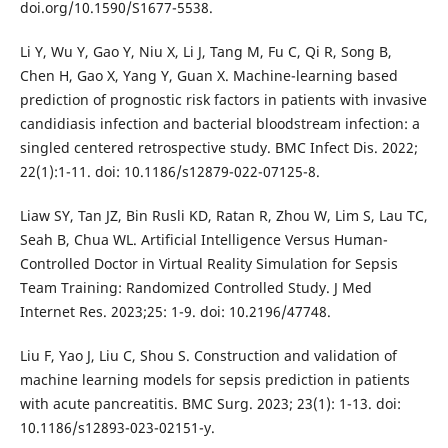
doi.org/10.1590/S1677-5538.
Li Y, Wu Y, Gao Y, Niu X, Li J, Tang M, Fu C, Qi R, Song B,
Chen H, Gao X, Yang Y, Guan X. Machine-learning based
prediction of prognostic risk factors in patients with invasive
candidiasis infection and bacterial bloodstream infection: a
singled centered retrospective study. BMC Infect Dis. 2022;
22(1):1-11. doi: 10.1186/s12879-022-07125-8.
Liaw SY, Tan JZ, Bin Rusli KD, Ratan R, Zhou W, Lim S, Lau TC,
Seah B, Chua WL. Artificial Intelligence Versus Human-
Controlled Doctor in Virtual Reality Simulation for Sepsis
Team Training: Randomized Controlled Study. J Med
Internet Res. 2023;25: 1-9. doi: 10.2196/47748.
Liu F, Yao J, Liu C, Shou S. Construction and validation of
machine learning models for sepsis prediction in patients
with acute pancreatitis. BMC Surg. 2023; 23(1): 1-13. doi:
10.1186/s12893-023-02151-y.