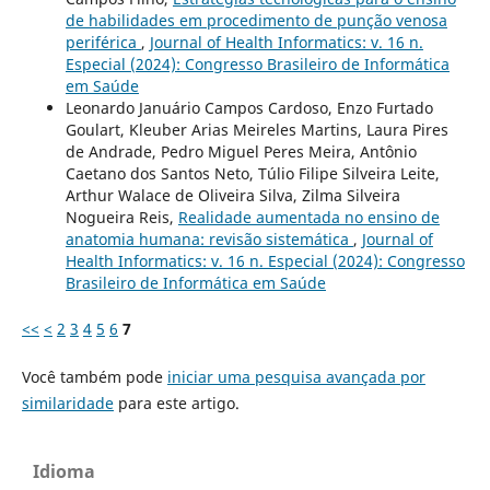
de habilidades em procedimento de punção venosa
periférica
,
Journal of Health Informatics: v. 16 n.
Especial (2024): Congresso Brasileiro de Informática
em Saúde
Leonardo Januário Campos Cardoso, Enzo Furtado
Goulart, Kleuber Arias Meireles Martins, Laura Pires
de Andrade, Pedro Miguel Peres Meira, Antônio
Caetano dos Santos Neto, Túlio Filipe Silveira Leite,
Arthur Walace de Oliveira Silva, Zilma Silveira
Nogueira Reis,
Realidade aumentada no ensino de
anatomia humana: revisão sistemática
,
Journal of
Health Informatics: v. 16 n. Especial (2024): Congresso
Brasileiro de Informática em Saúde
<<
<
2
3
4
5
6
7
Você também pode
iniciar uma pesquisa avançada por
similaridade
para este artigo.
Idioma