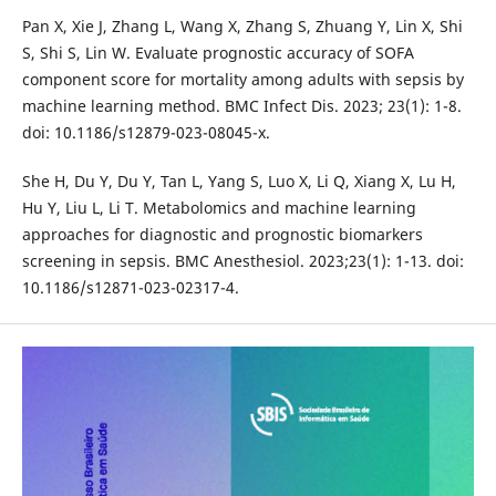
Pan X, Xie J, Zhang L, Wang X, Zhang S, Zhuang Y, Lin X, Shi
S, Shi S, Lin W. Evaluate prognostic accuracy of SOFA
component score for mortality among adults with sepsis by
machine learning method. BMC Infect Dis. 2023; 23(1): 1-8.
doi: 10.1186/s12879-023-08045-x.
She H, Du Y, Du Y, Tan L, Yang S, Luo X, Li Q, Xiang X, Lu H,
Hu Y, Liu L, Li T. Metabolomics and machine learning
approaches for diagnostic and prognostic biomarkers
screening in sepsis. BMC Anesthesiol. 2023;23(1): 1-13. doi:
10.1186/s12871-023-02317-4.