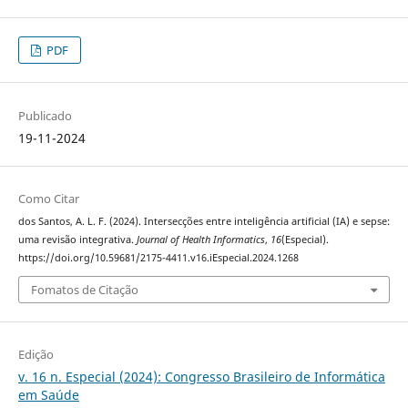
PDF
Publicado
19-11-2024
Como Citar
dos Santos, A. L. F. (2024). Intersecções entre inteligência artificial (IA) e sepse:
uma revisão integrativa.
Journal of Health Informatics
,
16
(Especial).
https://doi.org/10.59681/2175-4411.v16.iEspecial.2024.1268
Fomatos de Citação
Edição
v. 16 n. Especial (2024): Congresso Brasileiro de Informática
em Saúde