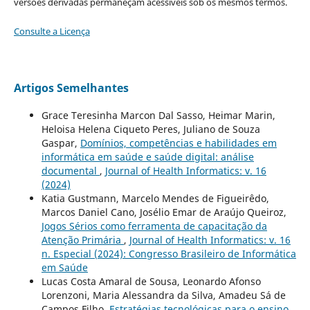
versões derivadas permaneçam acessíveis sob os mesmos termos.
Consulte a Licença
Artigos Semelhantes
Grace Teresinha Marcon Dal Sasso, Heimar Marin,
Heloisa Helena Ciqueto Peres, Juliano de Souza
Gaspar,
Domínios, competências e habilidades em
informática em saúde e saúde digital: análise
documental
,
Journal of Health Informatics: v. 16
(2024)
Katia Gustmann, Marcelo Mendes de Figueirêdo,
Marcos Daniel Cano, Josélio Emar de Araújo Queiroz,
Jogos Sérios como ferramenta de capacitação da
Atenção Primária
,
Journal of Health Informatics: v. 16
n. Especial (2024): Congresso Brasileiro de Informática
em Saúde
Lucas Costa Amaral de Sousa, Leonardo Afonso
Lorenzoni, Maria Alessandra da Silva, Amadeu Sá de
Campos Filho,
Estratégias tecnológicas para o ensino