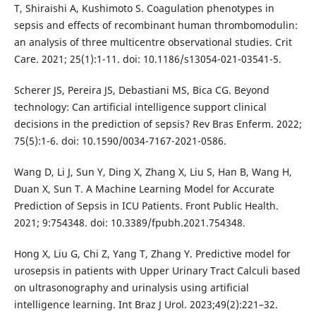
T, Shiraishi A, Kushimoto S. Coagulation phenotypes in
sepsis and effects of recombinant human thrombomodulin:
an analysis of three multicentre observational studies. Crit
Care. 2021; 25(1):1-11. doi: 10.1186/s13054-021-03541-5.
Scherer JS, Pereira JS, Debastiani MS, Bica CG. Beyond
technology: Can artificial intelligence support clinical
decisions in the prediction of sepsis? Rev Bras Enferm. 2022;
75(5):1-6. doi: 10.1590/0034-7167-2021-0586.
Wang D, Li J, Sun Y, Ding X, Zhang X, Liu S, Han B, Wang H,
Duan X, Sun T. A Machine Learning Model for Accurate
Prediction of Sepsis in ICU Patients. Front Public Health.
2021; 9:754348. doi: 10.3389/fpubh.2021.754348.
Hong X, Liu G, Chi Z, Yang T, Zhang Y. Predictive model for
urosepsis in patients with Upper Urinary Tract Calculi based
on ultrasonography and urinalysis using artificial
intelligence learning. Int Braz J Urol. 2023;49(2):221–32.