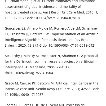
T, Schlattmann P, et al. Current estimates and limitations
assessment of global incidence and mortality of
hospitaltreated sepsis.. Am J Respir Crit Care Med. 2016; 1;
193(3):259-72.doi: 10.1164/rccm.201504-0781OC
Gonçalves LS, Amaro ML de M, Romero A de LM, Schamne
FK, Fressatto JL, Bezerra CW. Implementation of an Artificial
Intelligence Algorithm for sepsis detection. Rev Bras
Enferm. 2020; 73(3):1-5.doi:10.1590/0034-7167-2018-0421
McCarthy J, Minsky M, Rochester N, Shannon C. A proposal
for the Dartmouth summer research project on artificial
intelligence. AI Magazine. 2006; 27(4):12.
doi:10.1609/aimag. v27i4.1904
Greco M, Caruso PF, Cecconi M. Artiﬁcial intelligence in the
intensive care unit. Semin Resp Crit Care. 2021; 42:2–9. doi:
10.1055/s-0040-1719037
Soares CR, Peres HHC, de Oliveira NB. Processo de