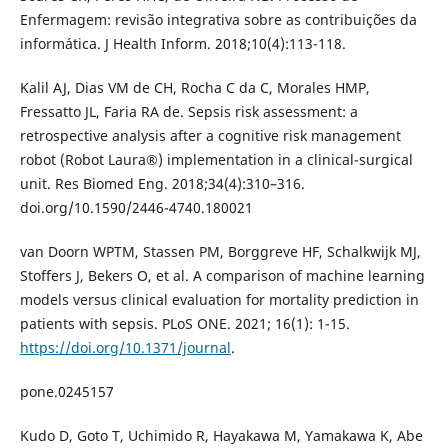
Enfermagem: revisão integrativa sobre as contribuições da
informática. J Health Inform. 2018;10(4):113-118.
Kalil AJ, Dias VM de CH, Rocha C da C, Morales HMP,
Fressatto JL, Faria RA de. Sepsis risk assessment: a
retrospective analysis after a cognitive risk management
robot (Robot Laura®) implementation in a clinical-surgical
unit. Res Biomed Eng. 2018;34(4):310–316.
doi.org/10.1590/2446-4740.180021
van Doorn WPTM, Stassen PM, Borggreve HF, Schalkwijk MJ,
Stoffers J, Bekers O, et al. A comparison of machine learning
models versus clinical evaluation for mortality prediction in
patients with sepsis. PLoS ONE. 2021; 16(1): 1-15.
https://doi.org/10.1371/journal
.
pone.0245157
Kudo D, Goto T, Uchimido R, Hayakawa M, Yamakawa K, Abe