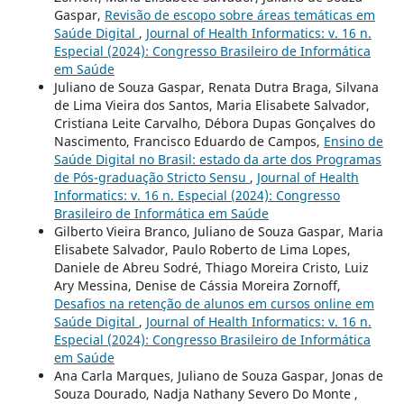
Gaspar,
Revisão de escopo sobre áreas temáticas em
Saúde Digital
,
Journal of Health Informatics: v. 16 n.
Especial (2024): Congresso Brasileiro de Informática
em Saúde
Juliano de Souza Gaspar, Renata Dutra Braga, Silvana
de Lima Vieira dos Santos, Maria Elisabete Salvador,
Cristiana Leite Carvalho, Débora Dupas Gonçalves do
Nascimento, Francisco Eduardo de Campos,
Ensino de
Saúde Digital no Brasil: estado da arte dos Programas
de Pós-graduação Stricto Sensu
,
Journal of Health
Informatics: v. 16 n. Especial (2024): Congresso
Brasileiro de Informática em Saúde
Gilberto Vieira Branco, Juliano de Souza Gaspar, Maria
Elisabete Salvador, Paulo Roberto de Lima Lopes,
Daniele de Abreu Sodré, Thiago Moreira Cristo, Luiz
Ary Messina, Denise de Cássia Moreira Zornoff,
Desafios na retenção de alunos em cursos online em
Saúde Digital
,
Journal of Health Informatics: v. 16 n.
Especial (2024): Congresso Brasileiro de Informática
em Saúde
Ana Carla Marques, Juliano de Souza Gaspar, Jonas de
Souza Dourado, Nadja Nathany Severo Do Monte ,