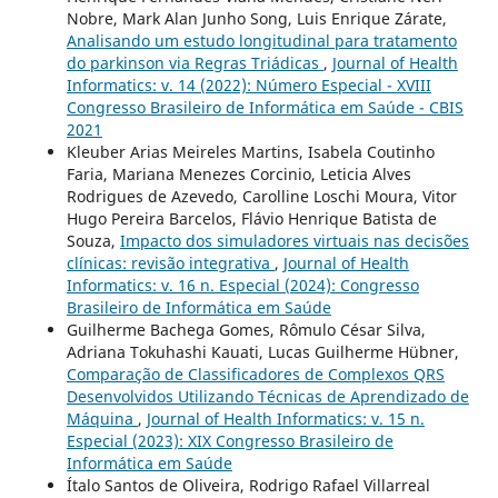
Nobre, Mark Alan Junho Song, Luis Enrique Zárate,
Analisando um estudo longitudinal para tratamento
do parkinson via Regras Triádicas
,
Journal of Health
Informatics: v. 14 (2022): Número Especial - XVIII
Congresso Brasileiro de Informática em Saúde - CBIS
2021
Kleuber Arias Meireles Martins, Isabela Coutinho
Faria, Mariana Menezes Corcinio, Leticia Alves
Rodrigues de Azevedo, Carolline Loschi Moura, Vitor
Hugo Pereira Barcelos, Flávio Henrique Batista de
Souza,
Impacto dos simuladores virtuais nas decisões
clínicas: revisão integrativa
,
Journal of Health
Informatics: v. 16 n. Especial (2024): Congresso
Brasileiro de Informática em Saúde
Guilherme Bachega Gomes, Rômulo César Silva,
Adriana Tokuhashi Kauati, Lucas Guilherme Hübner,
Comparação de Classificadores de Complexos QRS
Desenvolvidos Utilizando Técnicas de Aprendizado de
Máquina
,
Journal of Health Informatics: v. 15 n.
Especial (2023): XIX Congresso Brasileiro de
Informática em Saúde
Ítalo Santos de Oliveira, Rodrigo Rafael Villarreal