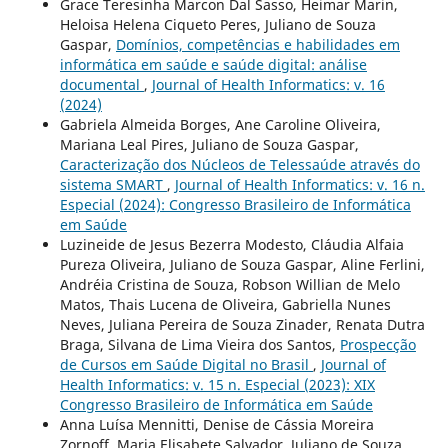
Grace Teresinha Marcon Dal Sasso, Heimar Marin,
Heloisa Helena Ciqueto Peres, Juliano de Souza
Gaspar,
Domínios, competências e habilidades em
informática em saúde e saúde digital: análise
documental
,
Journal of Health Informatics: v. 16
(2024)
Gabriela Almeida Borges, Ane Caroline Oliveira,
Mariana Leal Pires, Juliano de Souza Gaspar,
Caracterização dos Núcleos de Telessaúde através do
sistema SMART
,
Journal of Health Informatics: v. 16 n.
Especial (2024): Congresso Brasileiro de Informática
em Saúde
Luzineide de Jesus Bezerra Modesto, Cláudia Alfaia
Pureza Oliveira, Juliano de Souza Gaspar, Aline Ferlini,
Andréia Cristina de Souza, Robson Willian de Melo
Matos, Thais Lucena de Oliveira, Gabriella Nunes
Neves, Juliana Pereira de Souza Zinader, Renata Dutra
Braga, Silvana de Lima Vieira dos Santos,
Prospecção
de Cursos em Saúde Digital no Brasil
,
Journal of
Health Informatics: v. 15 n. Especial (2023): XIX
Congresso Brasileiro de Informática em Saúde
Anna Luísa Mennitti, Denise de Cássia Moreira
Zornoff, Maria Elisabete Salvador, Juliano de Souza