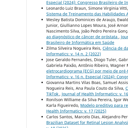
Especial (2024): Congresso Brasileiro de 
Leonardo Luiz Braun, Simone Virginia Vitti
Sistema de Treinamento das Habilidades 
Wesley Batista Dominices de Araujo, Ewald
Junior, Giullianno Lopes Moura, José Arno
Nascimento Silva, João Pedro Pereira Gonça
ao diagnóstico de câncer de próstata
,
Jou
Brasileiro de Informática em Saúde
Zilma Silveira Nogueira Reis,
Ciência de d
Informatics: v. 14 n. 2 (2022)
Jose Geraldo Fernandes, Diogo Tuler, Gabr
Gabriela Paixão, Antônio Ribeiro, Wagner M
eletrocardiograma (ECG) por meio de pré
Informatics: v. 16 n. Especial (2024): Con
Giovanna Martins Vilas Boas, Samuel Assis V
Nogueira Reis, Ana Paula Couto da Silva,
C
TikTok
,
Journal of Health Informatics: v. 
Ronilson Williame da Silva Pereira, Igor W
Karla Figueiredo,
Modelo preditivo para r
Health Informatics: v. 17 (2025)
Carlos Santos, Marcelo Dias, Alejandro Per
Brazilian Dataset for Retinal Lesion Analy