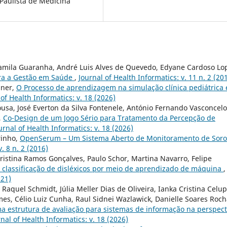
Paulista de Medicina
 Camila Guaranha, André Luis Alves de Quevedo, Edyane Cardoso Lo
ara a Gestão em Saúde
,
Journal of Health Informatics: v. 11 n. 2 (20
iner,
O Processo de aprendizagem na simulação clínica pediátrica 
 of Health Informatics: v. 18 (2026)
ousa, José Everton da Silva Fontenele, António Fernando Vasconcel
,
Co-Design de um Jogo Sério para Tratamento da Percepção de
urnal of Health Informatics: v. 18 (2026)
rinho,
OpenSerum – Um Sistema Aberto de Monitoramento de Soro
. 8 n. 2 (2016)
Cristina Ramos Gonçalves, Paulo Schor, Martina Navarro, Felipe
 classificação de disléxicos por meio de aprendizado de máquina
,
021)
Raquel Schmidt, Júlia Meller Dias de Oliveira, Ianka Cristina Celup
es, Célio Luiz Cunha, Raul Sidnei Wazlawick, Danielle Soares Roc
a estrutura de avaliação para sistemas de informação na perspect
nal of Health Informatics: v. 18 (2026)