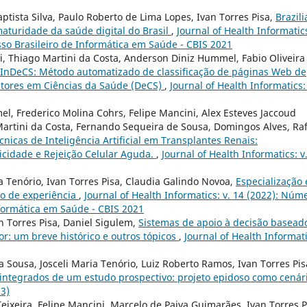
aptista Silva, Paulo Roberto de Lima Lopes, Ivan Torres Pisa,
Brazili
maturidade da saúde digital do Brasil
,
Journal of Health Informatics
sso Brasileiro de Informática em Saúde - CBIS 2021
ni, Thiago Martini da Costa, Anderson Diniz Hummel, Fabio Oliveira
InDeCS: Método automatizado de classificação de páginas Web de
itores em Ciências da Saúde (DeCS)
,
Journal of Health Informatics: 
l, Frederico Molina Cohrs, Felipe Mancini, Alex Esteves Jaccoud
 Martini da Costa, Fernando Sequeira de Sousa, Domingos Alves, Ra
cnicas de Inteligência Artificial em Transplantes Renais:
icidade e Rejeição Celular Aguda.
,
Journal of Health Informatics: v
a Tenório, Ivan Torres Pisa, Claudia Galindo Novoa,
Especialização
o de experiência
,
Journal of Health Informatics: v. 14 (2022): Núm
nformática em Saúde - CBIS 2021
an Torres Pisa, Daniel Sigulem,
Sistemas de apoio à decisão basead
r: um breve histórico e outros tópicos
,
Journal of Health Informati
 Sousa, Josceli Maria Tenório, Luiz Roberto Ramos, Ivan Torres Pis
 integrados de um estudo prospectivo: projeto epidoso como cenár
13)
Teixeira, Felipe Mancini, Marcelo de Paiva Guimarães, Ivan Torres P