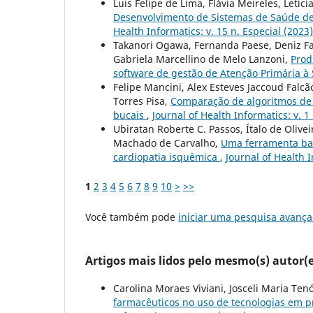
Luis Felipe de Lima, Flávia Meireles, Letici
Desenvolvimento de Sistemas de Saúde de
Health Informatics: v. 15 n. Especial (202
Takanori Ogawa, Fernanda Paese, Deniz Facc
Gabriela Marcellino de Melo Lanzoni,
Prod
software de gestão de Atenção Primária 
Felipe Mancini, Alex Esteves Jaccoud Falcã
Torres Pisa,
Comparação de algoritmos de r
bucais
,
Journal of Health Informatics: v. 1 
Ubiratan Roberte C. Passos, Ítalo de Olive
Machado de Carvalho,
Uma ferramenta bas
cardiopatia isquêmica
,
Journal of Health I
1
2
3
4
5
6
7
8
9
10
>
>>
Você também pode
iniciar uma pesquisa avança
Artigos mais lidos pelo mesmo(s) autor(e
Carolina Moraes Viviani, Josceli Maria Te
farmacêuticos no uso de tecnologias em 