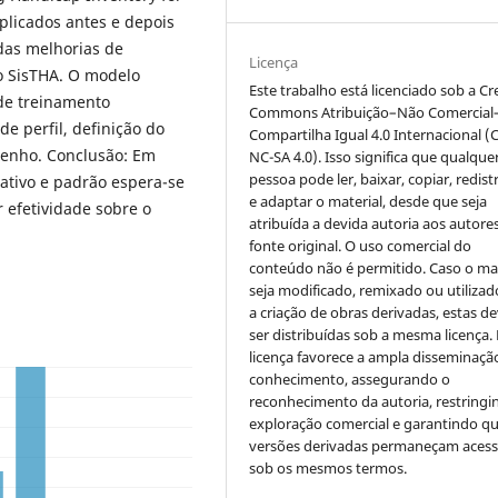
aplicados antes e depois
das melhorias de
Licença
o SisTHA. O modelo
Este trabalho está licenciado sob a Cr
 de treinamento
Commons Atribuição–Não Comercial
e perfil, definição do
Compartilha Igual 4.0 Internacional (
enho. Conclusão: Em
NC-SA 4.0). Isso significa que qualque
pessoa pode ler, baixar, copiar, redist
ativo e padrão espera-se
e adaptar o material, desde que seja
r efetividade sobre o
atribuída a devida autoria aos autores
fonte original. O uso comercial do
conteúdo não é permitido. Caso o mat
seja modificado, remixado ou utilizad
a criação de obras derivadas, estas d
ser distribuídas sob a mesma licença.
licença favorece a ampla disseminaçã
conhecimento, assegurando o
reconhecimento da autoria, restringi
exploração comercial e garantindo q
versões derivadas permaneçam acess
sob os mesmos termos.