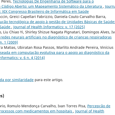
a Peres,
Tecnologias De Engenharia de Software para o
 Código Aberto: um Mapeamento Sistemático da Literatura
,
Journa
3): XIX Congresso Brasileiro de Informática em Saúde
in, Greici Capellari Fabrizzio, Daniela Couto Carvalho Barra,
ução tecnológica de apoio à gestão de Unidades Básicas de Saúde
à Saúde
,
Journal of Health Informatics: v. 17 (2025)
o, Liu Chiao Yi, Shirley Shizue Nagata Pignatari, Domingos Alves, I
edes neurais artificiais no diagnóstico de crianças respiradoras
n. 1 (2009)
ira Matias, Ubiratan Rosa Passos, Marlito Andrade Pereira, Vinícius
eada em computação evolutiva para o apoio ao diagnóstico da
nformatics: v. 6 n. 4 (2014)
da por similaridade
para este artigo.
s)
nório, Romulo Mendonça Carvalho, Ivan Torres Pisa,
Percepção de
processos com medicamentos em hospitais
,
Journal of Health