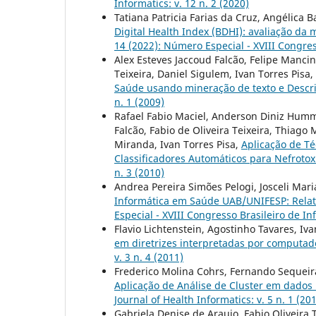
Informatics: v. 12 n. 2 (2020)
Tatiana Patricia Farias da Cruz, Angélica B
Digital Health Index (BDHI): avaliação da 
14 (2022): Número Especial - XVIII Congre
Alex Esteves Jaccoud Falcão, Felipe Manci
Teixeira, Daniel Sigulem, Ivan Torres Pisa,
Saúde usando mineração de texto e Descr
n. 1 (2009)
Rafael Fabio Maciel, Anderson Diniz Humme
Falcão, Fabio de Oliveira Teixeira, Thiago
Miranda, Ivan Torres Pisa,
Aplicação de Té
Classificadores Automáticos para Nefrotox
n. 3 (2010)
Andrea Pereira Simões Pelogi, Josceli Mari
Informática em Saúde UAB/UNIFESP: Relat
Especial - XVIII Congresso Brasileiro de I
Flavio Lichtenstein, Agostinho Tavares, Iv
em diretrizes interpretadas por computado
v. 3 n. 4 (2011)
Frederico Molina Cohrs, Fernando Sequeira
Aplicação de Análise de Cluster em dados
Journal of Health Informatics: v. 5 n. 1 (20
Gabriela Denise de Araujo, Fabio Oliveira 