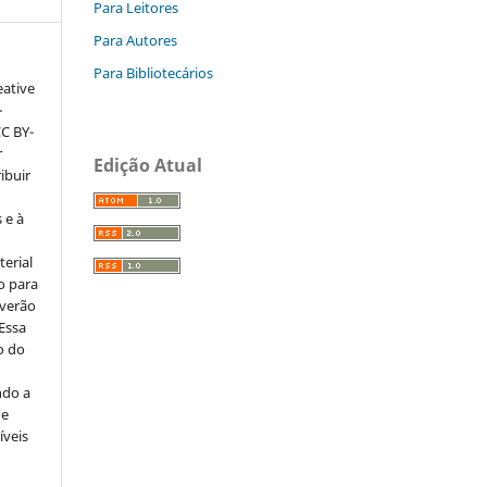
Para Leitores
Para Autores
Para Bibliotecários
eative
–
CC BY-
r
Edição Atual
ribuir
 e à
erial
o para
everão
 Essa
o do
ndo a
ue
íveis