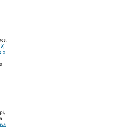
pes,
19)
e o
os
pi,
ha
iva