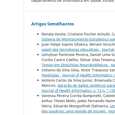
Departamento de Informática em Saúde, Escola 
Artigos Semelhantes
Renata Varela, Cristiane Fischer Achutti,
Sistema de Monitoramento Estratégico p
Juan Felipe Soares Oliveira, Miriam Struch
papel das tecnologias educativas
,
Journal
Leinylson Fontinele Pereira, Daniel Lima S
Cunha Castro Coelho, Silmar Silva Teixeira
Tempo em Distúrbios Neurobiológicos
,
Jo
Celianio da Silva Silva, Victor Travassos Sa
Hospitalar
,
Journal of Health Informatics: v
Antonio Carlos da Silva Junior, Emanuela 
Mancini,
Geração de dados sintéticos para
Journal of Health Informatics: v. 13 n. 1 (2
Vanessa Pereira Corrêa Rampinelli, Catiele 
Arthur Thives Mello, Jades Fernando Hamm
Vieira, Eduardo Monguilhott Dalmarco,
Um
dos usuários: uma revisão de escopo
,
Jour