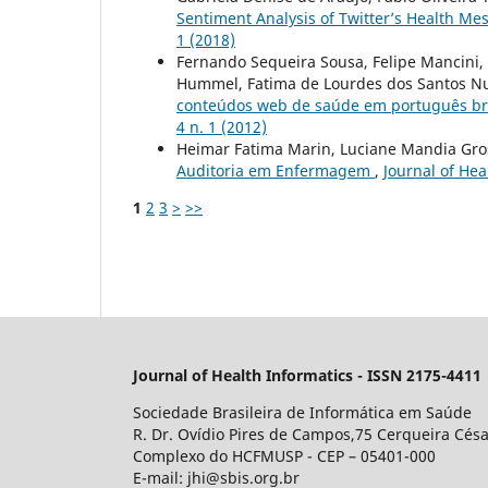
Sentiment Analysis of Twitter’s Health Me
1 (2018)
Fernando Sequeira Sousa, Felipe Mancini, F
Hummel, Fatima de Lourdes dos Santos Nun
conteúdos web de saúde em português bra
4 n. 1 (2012)
Heimar Fatima Marin, Luciane Mandia Gros
Auditoria em Enfermagem
,
Journal of Heal
1
2
3
>
>>
Journal of Health Informatics - ISSN 2175-4411
Sociedade Brasileira de Informática em Saúde
R. Dr. Ovídio Pires de Campos,75 Cerqueira Césa
Complexo do HCFMUSP - CEP – 05401-000
E-mail: jhi@sbis.org.br