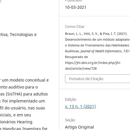
r
10-03-2021
Como Citar
tiva, Tecnologias e
Braun, L. L., Vitti, S. V., & Pisa, I. T. (2021).
Desenvolvimento de um módulo adaptativ
o Sistema de Treinamento das Habilidades
Auditivas.
Journal of Health Informatics
,
13
(1
Recuperado de
https://jhi.sbis.org.br/index.php/jhi-
sbis/article/view/728
Fomatos de Citação
er um modelo conceitual e
to auditivo para o
as (SisTHA) para adultos
Edição
s: Foi implementado um
v. 13 n. 1 (2021)
il do usuário, nas suas
niciais, e em seu
Seção
ionários Hearing
Artigo Original
g Handicap Inventory for