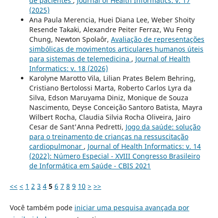
de pacientes
,
Journal of Health Informatics: v. 17
(2025)
Ana Paula Merencia, Huei Diana Lee, Weber Shoity
Resende Takaki, Alexandre Peiter Ferraz, Wu Feng
Chung, Newton Spolaôr,
Avaliação de representações
simbólicas de movimentos articulares humanos úteis
para sistemas de telemedicina
,
Journal of Health
Informatics: v. 18 (2026)
Karolyne Marotto Vila, Lilian Prates Belem Behring,
Cristiano Bertolossi Marta, Roberto Carlos Lyra da
Silva, Edson Maruyama Diniz, Monique de Souza
Nascimento, Deyse Conceição Santoro Batista, Mayra
Wilbert Rocha, Claudia Silvia Rocha Oliveira, Jairo
Cesar de Sant'Anna Pedretti,
Jogo da saúde: solução
para o treinamento de crianças na ressuscitação
cardiopulmonar
,
Journal of Health Informatics: v. 14
(2022): Número Especial - XVIII Congresso Brasileiro
de Informática em Saúde - CBIS 2021
<<
<
1
2
3
4
5
6
7
8
9
10
>
>>
Você também pode
iniciar uma pesquisa avançada por