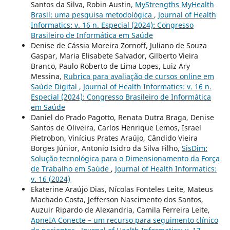
Santos da Silva, Robin Austin,
MyStrengths MyHealth
Brasil: uma pesquisa metodológica
,
Journal of Health
Informatics: v. 16 n. Especial (2024): Congresso
Brasileiro de Informática em Saúde
Denise de Cássia Moreira Zornoff, Juliano de Souza
Gaspar, Maria Elisabete Salvador, Gilberto Vieira
Branco, Paulo Roberto de Lima Lopes, Luiz Ary
Messina,
Rubrica para avaliação de cursos online em
Saúde Digital
,
Journal of Health Informatics: v. 16 n.
Especial (2024): Congresso Brasileiro de Informática
em Saúde
Daniel do Prado Pagotto, Renata Dutra Braga, Denise
Santos de Oliveira, Carlos Henrique Lemos, Israel
Pietrobon, Vinícius Prates Araújo, Cândido Vieira
Borges Júnior, Antonio Isidro da Silva Filho,
SisDim:
Solução tecnológica para o Dimensionamento da Força
de Trabalho em Saúde
,
Journal of Health Informatics:
v. 16 (2024)
Ekaterine Araújo Dias, Nícolas Fonteles Leite, Mateus
Machado Costa, Jefferson Nascimento dos Santos,
Auzuir Ripardo de Alexandria, Camila Ferreira Leite,
ApneIA Conecte – um recurso para seguimento clínico