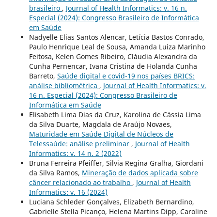
brasileiro
,
Journal of Health Informatics: v. 16 n.
Especial (2024): Congresso Brasileiro de Informática
em Saúde
Nadyelle Elias Santos Alencar, Letícia Bastos Conrado,
Paulo Henrique Leal de Sousa, Amanda Luiza Marinho
Feitosa, Kelen Gomes Ribeiro, Cláudia Alexandra da
Cunha Pernencar, Ivana Cristina de Holanda Cunha
Barreto,
Saúde digital e covid-19 nos países BRICS:
análise bibliométrica
,
Journal of Health Informatics: v.
16 n. Especial (2024): Congresso Brasileiro de
Informática em Saúde
Elisabeth Lima Dias da Cruz, Karolina de Cássia Lima
da Silva Duarte, Magdala de Araújo Novaes,
Maturidade em Saúde Digital de Núcleos de
Telessaúde: análise preliminar
,
Journal of Health
Informatics: v. 14 n. 2 (2022)
Bruna Ferreira Pfeiffer, Silvia Regina Gralha, Giordani
da Silva Ramos,
Mineração de dados aplicada sobre
câncer relacionado ao trabalho
,
Journal of Health
Informatics: v. 16 (2024)
Luciana Schleder Gonçalves, Elizabeth Bernardino,
Gabrielle Stella Picanço, Helena Martins Dipp, Caroline