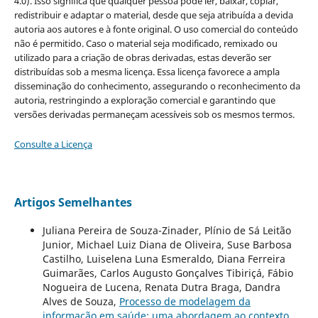
4.0). Isso significa que qualquer pessoa pode ler, baixar, copiar,
redistribuir e adaptar o material, desde que seja atribuída a devida
autoria aos autores e à fonte original. O uso comercial do conteúdo
não é permitido. Caso o material seja modificado, remixado ou
utilizado para a criação de obras derivadas, estas deverão ser
distribuídas sob a mesma licença. Essa licença favorece a ampla
disseminação do conhecimento, assegurando o reconhecimento da
autoria, restringindo a exploração comercial e garantindo que
versões derivadas permaneçam acessíveis sob os mesmos termos.
Consulte a Licença
Artigos Semelhantes
Juliana Pereira de Souza-Zinader, Plínio de Sá Leitão
Junior, Michael Luiz Diana de Oliveira, Suse Barbosa
Castilho, Luiselena Luna Esmeraldo, Diana Ferreira
Guimarães, Carlos Augusto Gonçalves Tibiriçá, Fábio
Nogueira de Lucena, Renata Dutra Braga, Dandra
Alves de Souza,
Processo de modelagem da
informação em saúde: uma abordagem ao contexto