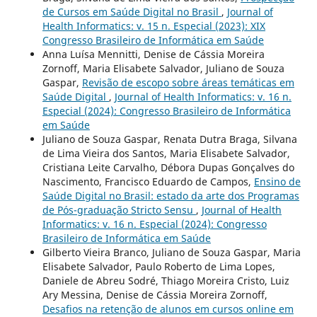
de Cursos em Saúde Digital no Brasil
,
Journal of
Health Informatics: v. 15 n. Especial (2023): XIX
Congresso Brasileiro de Informática em Saúde
Anna Luísa Mennitti, Denise de Cássia Moreira
Zornoff, Maria Elisabete Salvador, Juliano de Souza
Gaspar,
Revisão de escopo sobre áreas temáticas em
Saúde Digital
,
Journal of Health Informatics: v. 16 n.
Especial (2024): Congresso Brasileiro de Informática
em Saúde
Juliano de Souza Gaspar, Renata Dutra Braga, Silvana
de Lima Vieira dos Santos, Maria Elisabete Salvador,
Cristiana Leite Carvalho, Débora Dupas Gonçalves do
Nascimento, Francisco Eduardo de Campos,
Ensino de
Saúde Digital no Brasil: estado da arte dos Programas
de Pós-graduação Stricto Sensu
,
Journal of Health
Informatics: v. 16 n. Especial (2024): Congresso
Brasileiro de Informática em Saúde
Gilberto Vieira Branco, Juliano de Souza Gaspar, Maria
Elisabete Salvador, Paulo Roberto de Lima Lopes,
Daniele de Abreu Sodré, Thiago Moreira Cristo, Luiz
Ary Messina, Denise de Cássia Moreira Zornoff,
Desafios na retenção de alunos em cursos online em