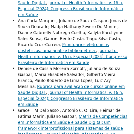
Saúde Digital
,
Journal of Health Informatics: v. 16 n.
Especial (2024): Congresso Brasileiro de Informática
em Saúde
Ana Carla Marques, Juliano de Souza Gaspar, Jonas de
Souza Dourado, Nadja Nathany Severo Do Monte ,
Daiane Gabrielly Nobrega Coelho, Kallyta Karollynne
Sales Sousa, Gabriel Bento Costa, Tiago Silva Costa,
Ricardo Cruz-Correia,
Prontuários eletrônicos
obstétricos: uma análise bibliométrica
,
Journal of
Health Informatics: v. 16 n. Especial (2024): Congresso
Brasileiro de Informática em Saúde
Denise de Cássia Moreira Zornoff, Juliano de Souza
Gaspar, Maria Elisabete Salvador, Gilberto Vieira
Branco, Paulo Roberto de Lima Lopes, Luiz Ary
Messina,
Rubrica para avaliação de cursos online em
Saúde Digital
,
Journal of Health Informatics: v. 16 n.
Especial (2024): Congresso Brasileiro de Informática
em Saúde
Grace T M Dal Sasso , Antonio C. O. Lira, Heimar de
Fatima Marin, Juliano Gaspar,
Matriz de Competências
em Informática em Saúde e Saúde Digital: um
framework interprofissional para sistemas de saúde