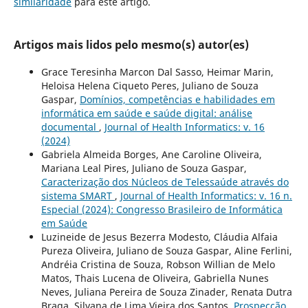
similaridade
para este artigo.
Artigos mais lidos pelo mesmo(s) autor(es)
Grace Teresinha Marcon Dal Sasso, Heimar Marin,
Heloisa Helena Ciqueto Peres, Juliano de Souza
Gaspar,
Domínios, competências e habilidades em
informática em saúde e saúde digital: análise
documental
,
Journal of Health Informatics: v. 16
(2024)
Gabriela Almeida Borges, Ane Caroline Oliveira,
Mariana Leal Pires, Juliano de Souza Gaspar,
Caracterização dos Núcleos de Telessaúde através do
sistema SMART
,
Journal of Health Informatics: v. 16 n.
Especial (2024): Congresso Brasileiro de Informática
em Saúde
Luzineide de Jesus Bezerra Modesto, Cláudia Alfaia
Pureza Oliveira, Juliano de Souza Gaspar, Aline Ferlini,
Andréia Cristina de Souza, Robson Willian de Melo
Matos, Thais Lucena de Oliveira, Gabriella Nunes
Neves, Juliana Pereira de Souza Zinader, Renata Dutra
Braga, Silvana de Lima Vieira dos Santos,
Prospecção