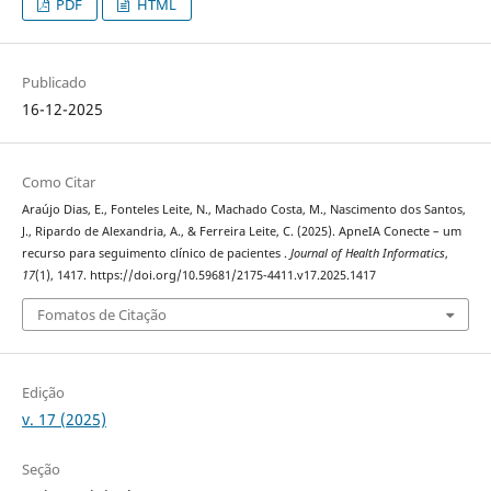
PDF
HTML
Publicado
16-12-2025
Como Citar
Araújo Dias, E., Fonteles Leite, N., Machado Costa, M., Nascimento dos Santos,
J., Ripardo de Alexandria, A., & Ferreira Leite, C. (2025). ApneIA Conecte – um
recurso para seguimento clínico de pacientes .
Journal of Health Informatics
,
17
(1), 1417. https://doi.org/10.59681/2175-4411.v17.2025.1417
Fomatos de Citação
Edição
v. 17 (2025)
Seção