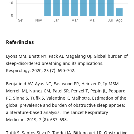
Referências
Lyons MM, Bhatt NY, Pack AI, Magalang UJ. Global burden of
sleep‐disordered breathing and its implications.
Respirology. 2020; 25 (7): 690–702.
Benjafield AV, Ayas NT, Eastwood PR, Heinzer R, Ip MSM,
Morrell MJ, Nunez CM, Patel SR, Penzel T, Pépin JL, Peppard
PE, Sinha S, Tufik S, Valentine K, Malhotra. Estimation of the
global prevalence and burden of obstructive sleep apnoea:
a literature-based analysis. The Lancet Respiratory
Medicine. 2019; 7 (8): 687–698.
Tufik S, Santos-Silva R, Taddei JA, Bittencourt LR. Obstructive