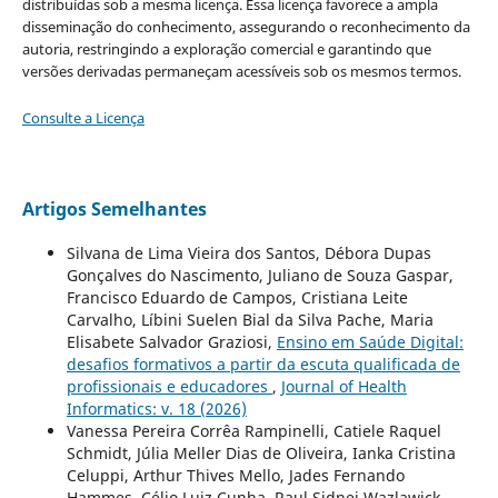
distribuídas sob a mesma licença. Essa licença favorece a ampla
disseminação do conhecimento, assegurando o reconhecimento da
autoria, restringindo a exploração comercial e garantindo que
versões derivadas permaneçam acessíveis sob os mesmos termos.
Consulte a Licença
Artigos Semelhantes
Silvana de Lima Vieira dos Santos, Débora Dupas
Gonçalves do Nascimento, Juliano de Souza Gaspar,
Francisco Eduardo de Campos, Cristiana Leite
Carvalho, Líbini Suelen Bial da Silva Pache, Maria
Elisabete Salvador Graziosi,
Ensino em Saúde Digital:
desafios formativos a partir da escuta qualificada de
profissionais e educadores
,
Journal of Health
Informatics: v. 18 (2026)
Vanessa Pereira Corrêa Rampinelli, Catiele Raquel
Schmidt, Júlia Meller Dias de Oliveira, Ianka Cristina
Celuppi, Arthur Thives Mello, Jades Fernando
Hammes, Célio Luiz Cunha, Raul Sidnei Wazlawick,