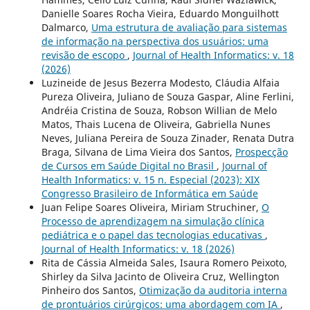
Danielle Soares Rocha Vieira, Eduardo Monguilhott
Dalmarco,
Uma estrutura de avaliação para sistemas
de informação na perspectiva dos usuários: uma
revisão de escopo
,
Journal of Health Informatics: v. 18
(2026)
Luzineide de Jesus Bezerra Modesto, Cláudia Alfaia
Pureza Oliveira, Juliano de Souza Gaspar, Aline Ferlini,
Andréia Cristina de Souza, Robson Willian de Melo
Matos, Thais Lucena de Oliveira, Gabriella Nunes
Neves, Juliana Pereira de Souza Zinader, Renata Dutra
Braga, Silvana de Lima Vieira dos Santos,
Prospecção
de Cursos em Saúde Digital no Brasil
,
Journal of
Health Informatics: v. 15 n. Especial (2023): XIX
Congresso Brasileiro de Informática em Saúde
Juan Felipe Soares Oliveira, Miriam Struchiner,
O
Processo de aprendizagem na simulação clínica
pediátrica e o papel das tecnologias educativas
,
Journal of Health Informatics: v. 18 (2026)
Rita de Cássia Almeida Sales, Isaura Romero Peixoto,
Shirley da Silva Jacinto de Oliveira Cruz, Wellington
Pinheiro dos Santos,
Otimização da auditoria interna
de prontuários cirúrgicos: uma abordagem com IA
,