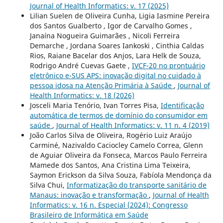
Journal of Health Informatics: v. 17 (2025)
Lilian Suelen de Oliveira Cunha, Ligia Iasmine Pereira
dos Santos Gualberto , Igor de Carvalho Gomes ,
Janaína Nogueira Guimarães , Nicoli Ferreira
Demarche , Jordana Soares Iankoski , Cinthia Caldas
Rios, Raiane Bacelar dos Anjos, Lara Helk de Souza,
Rodrigo André Cuevas Gaete ,
IVCF-20 no prontuário
eletrônico e-SUS APS: inovação digital no cuidado à
pessoa idosa na Atenção Primária à Saúde
,
Journal of
Health Informatics: v. 18 (2026)
Josceli Maria Tenório, Ivan Torres Pisa,
Identificação
automática de termos de domínio do consumidor em
saúde
,
Journal of Health Informatics: v. 11 n. 4 (2019)
João Carlos Silva de Oliveira, Rogério Luiz Araújo
Carminé, Nazivaldo Caciocley Camelo Correa, Glenn
de Aguiar Oliveira da Fonseca, Marcos Paulo Ferreira
Mamede dos Santos, Ana Cristina Lima Teixeira,
Saymon Erickson da Silva Souza, Fabíola Mendonça da
Silva Chui,
Informatização do transporte sanitário de
Manaus: inovação e transformação
,
Journal of Health
Informatics: v. 16 n. Especial (2024): Congresso
Brasileiro de Informática em Saúde