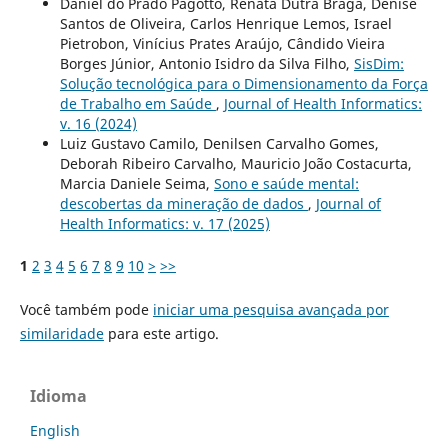
Daniel do Prado Pagotto, Renata Dutra Braga, Denise
Santos de Oliveira, Carlos Henrique Lemos, Israel
Pietrobon, Vinícius Prates Araújo, Cândido Vieira
Borges Júnior, Antonio Isidro da Silva Filho,
SisDim:
Solução tecnológica para o Dimensionamento da Força
de Trabalho em Saúde
,
Journal of Health Informatics:
v. 16 (2024)
Luiz Gustavo Camilo, Denilsen Carvalho Gomes,
Deborah Ribeiro Carvalho, Mauricio João Costacurta,
Marcia Daniele Seima,
Sono e saúde mental:
descobertas da mineração de dados
,
Journal of
Health Informatics: v. 17 (2025)
1
2
3
4
5
6
7
8
9
10
>
>>
Você também pode
iniciar uma pesquisa avançada por
similaridade
para este artigo.
Idioma
English