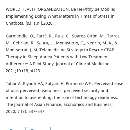
WORLD HEALTH ORGANIZATION. Be He@lthy Be Mobile:
Implementing Doing What Matters in Times of Stress in
Chatbots. [s.l: s.n.].2020.
Garmendia, O., Farré, R., Ruiz, C., Suarez-Girón, M., Torres,
M., Cebrian, R., Saura, L., Monasterio, C., Negrín, M. A., &
Montserrat, J. M. Telemedicine Strategy to Rescue CPAP
Therapy in Sleep Apnea Patients with Low Treatment
Adherence: A Pilot Study. Journal of Clinical Medicine.
2021;10 (18):4123.
Tahar A, Riyadh HA, Sofyani H, Purnomo WE . Perceived ease
of use, perceived usefulness, perceived security and
intention to use e-filing: the role of technology readiness.
The Journal of Asian Finance, Economics and Business,.
2020; 7 (9): 537–547.