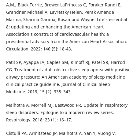
A.M., Black Terrie, Brewer LaPrincess C, Foraker Randi E,
Grandner Michael A, Lavretsky Helen, Perak Amanda
Marma, Sharma Garima, Rosamond Wayne. Life’s essential
8: updating and enhancing the American Heart
Association’s construct of cardiovascular health: a
presidential advisory from the American Heart Association.
Circulation. 2022; 146 (5): 18-43.
Patil SP, Ayappa IA, Caples SM, Kimoff RJ, Patel SR, Harrod
CG. Treatment of adult obstructive sleep apnea with positive
airway pressure: An American academy of sleep medicine
clinical practice guideline. Journal of Clinical Sleep
Medicine. 2019; 15 (2): 335–343.
Malhotra A, Morrell MJ, Eastwood PR. Update in respiratory
sleep disorders: Epilogue to a modern review series.
Respirology. 2018; 23 (1): 16–17.
Cistulli PA, Armitstead JP, Malhotra A, Yan Y, Vuong V,