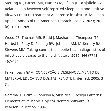
Sterling KL, Barrett MA, Nunez CM, Pépin JL, Benjafield AV.
Relationship between Self-reported Sleepiness and Positive
Airway Pressure Treatment Adherence in Obstructive Sleep
Apnea. Annals of the American Thoracic Society. 2023; 20
(8): 1201–1209.
Wood CS, Thomas MR, Budd J, Mashamba-Thompson TP,
Herbst K, Pillay D, Peeling RW, Johnson AM, McKendry RA,
Stevens MM. Taking connected mobile-health diagnostics of
infectious diseases to the field. Nature. 2019; 566 (7745):
467–474.
Falkembach GAM. CONCEPÇÃO E DESENVOLVIMENTO DE
MATERIAL EDUCATIVO DIGITAL. RENOTE [Internet]. 2005; 3
(1).
Gamma, E, Helm R, Johnson R, Vlissides J. Design Patterns:
Elements of Reusable Object-Oriented Software. [s.l.]
Pearson Education, 1994.