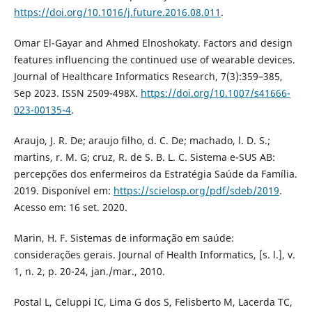
https://doi.org/10.1016/j.future.2016.08.011
.
Omar El-Gayar and Ahmed Elnoshokaty. Factors and design
features influencing the continued use of wearable devices.
Journal of Healthcare Informatics Research, 7(3):359–385,
Sep 2023. ISSN 2509-498X.
https://doi.org/10.1007/s41666-
023-00135-4
.
Araujo, J. R. De; araujo filho, d. C. De; machado, l. D. S.;
martins, r. M. G; cruz, R. de S. B. L. C. Sistema e-SUS AB:
percepções dos enfermeiros da Estratégia Saúde da Família.
2019. Disponível em:
https://scielosp.org/pdf/sdeb/2019
.
Acesso em: 16 set. 2020.
Marin, H. F. Sistemas de informação em saúde:
considerações gerais. Journal of Health Informatics, [s. l.], v.
1, n. 2, p. 20-24, jan./mar., 2010.
Postal L, Celuppi IC, Lima G dos S, Felisberto M, Lacerda TC,