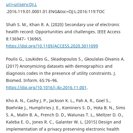
uri=uriserv:OJ.L
.2016.119.01.0001.01.ENG&toc=OJ:L:2016:119:TOC
Shah S. M., Khan R. A. (2020) Secondary use of electronic
health record: Opportunities and challenges. IEEE Access
8:136947– 136965.
https://doi.org/10.1109/ACCESS.2020.3011099
Poulis G., Loukides G., Skiadopoulos S., Gkoulalas-Divanis A.
(2017) Anonymizing datasets with demographics and
diagnosis codes in the presence of utility constraints. J.
Biomed. Inform. 65:76–96.
https://doi.org/10.1016/j.jbi.2016.11.001
.
Kho A. N., Cashy J. P., Jackson K. L., Pah A. R., Goel S.,
Boehnke J., Humphries J. E., Kominers S. D., Hota B. N., Sims
S. A., Malin B. A., French D. D., Walunas T. L., Meltzer D. O.,
Kaleba E. O., Jones R. C., Galanter W. L. (2015) Design and
implementation of a privacy preserving electronic health