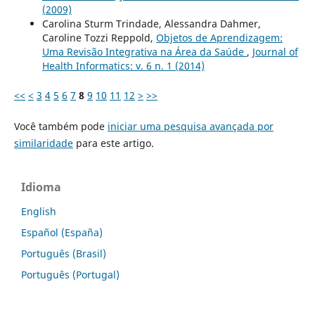
(2009)
Carolina Sturm Trindade, Alessandra Dahmer,
Caroline Tozzi Reppold,
Objetos de Aprendizagem:
Uma Revisão Integrativa na Área da Saúde
,
Journal of
Health Informatics: v. 6 n. 1 (2014)
<<
<
3
4
5
6
7
8
9
10
11
12
>
>>
Você também pode
iniciar uma pesquisa avançada por
similaridade
para este artigo.
Idioma
English
Español (España)
Português (Brasil)
Português (Portugal)