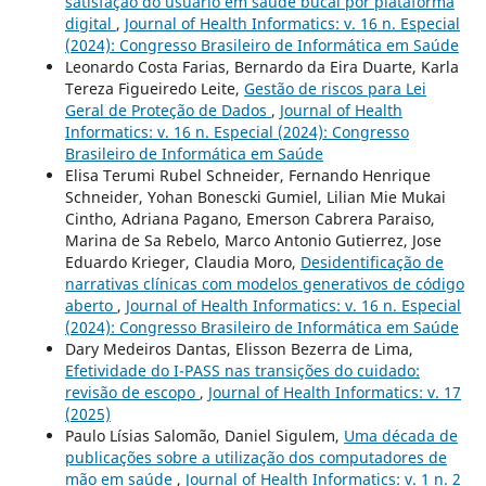
satisfação do usuário em saúde bucal por plataforma
digital
,
Journal of Health Informatics: v. 16 n. Especial
(2024): Congresso Brasileiro de Informática em Saúde
Leonardo Costa Farias, Bernardo da Eira Duarte, Karla
Tereza Figueiredo Leite,
Gestão de riscos para Lei
Geral de Proteção de Dados
,
Journal of Health
Informatics: v. 16 n. Especial (2024): Congresso
Brasileiro de Informática em Saúde
Elisa Terumi Rubel Schneider, Fernando Henrique
Schneider, Yohan Bonescki Gumiel, Lilian Mie Mukai
Cintho, Adriana Pagano, Emerson Cabrera Paraiso,
Marina de Sa Rebelo, Marco Antonio Gutierrez, Jose
Eduardo Krieger, Claudia Moro,
Desidentificação de
narrativas clínicas com modelos generativos de código
aberto
,
Journal of Health Informatics: v. 16 n. Especial
(2024): Congresso Brasileiro de Informática em Saúde
Dary Medeiros Dantas, Elisson Bezerra de Lima,
Efetividade do I-PASS nas transições do cuidado:
revisão de escopo
,
Journal of Health Informatics: v. 17
(2025)
Paulo Lísias Salomão, Daniel Sigulem,
Uma década de
publicações sobre a utilização dos computadores de
mão em saúde
,
Journal of Health Informatics: v. 1 n. 2