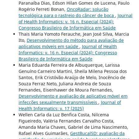
Paranaíba Dias, Edson Hilan Gomes de Lucena, Paulo
Rogério Ferreti Bonan,
OncoRadar: solução
tecnológica para o rastreio do câncer de boca
,
Journal
of Health Informatics: v. 16 n. Especial (2024):
Congresso Brasileiro de Informática em Saúde
Thais Maria Yomoto Ferauche, Jean José Silva, Marcia
Ito,
Desenvolvimento do método para avaliação de
aplicativos móveis em saúde
,
Journal of Health
Informatics: v. 16 n. Especial (2024): Congresso
Brasileiro de Informática em Saúde
Maria Eduarda Ferreira de Albuquerque, Larissa
Genuíno Carneiro Martini, Sheila Milena Pessoa dos
Santos, Erik Cristóvão Araújo de Melo, Inocêncio de
Souza Ferraz Neto, Juliana Andreia de Souza
Fernandes, Eisenhawer de Moura Fernandes,
Desenvolvimento e avaliação de aplicativo móvel em
infecções sexualmente transmissíveis
,
Journal of
Health Informatics: v. 17 (2025)
Wellen Carla da Luz Benfica Costa, Nilcema
Figueiredo, Valéria Fernandes Carvalho Costa,
Amanda Maria Chaves, Gabriel de Lima Nascimento,
Rafael Alves Guimarães,
GestBucalSD: avaliação da