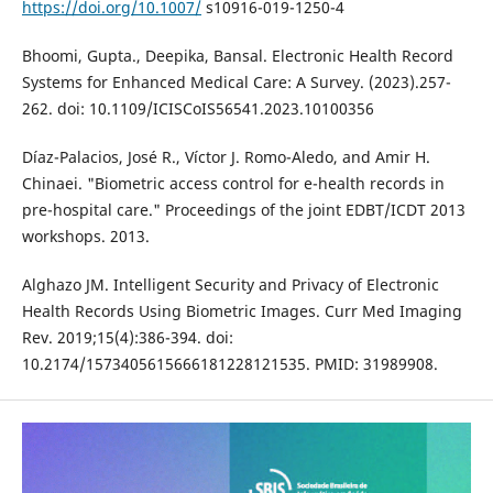
https://doi.org/10.1007/
s10916-019-1250-4
Bhoomi, Gupta., Deepika, Bansal. Electronic Health Record
Systems for Enhanced Medical Care: A Survey. (2023).257-
262. doi: 10.1109/ICISCoIS56541.2023.10100356
Díaz-Palacios, José R., Víctor J. Romo-Aledo, and Amir H.
Chinaei. "Biometric access control for e-health records in
pre-hospital care." Proceedings of the joint EDBT/ICDT 2013
workshops. 2013.
Alghazo JM. Intelligent Security and Privacy of Electronic
Health Records Using Biometric Images. Curr Med Imaging
Rev. 2019;15(4):386-394. doi:
10.2174/1573405615666181228121535. PMID: 31989908.