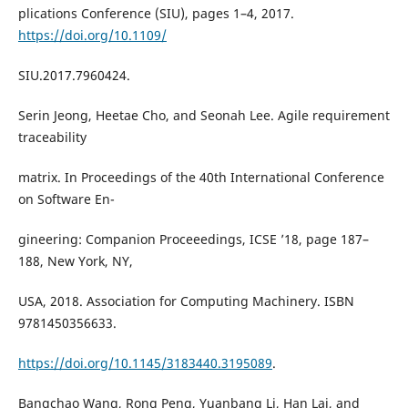
plications Conference (SIU), pages 1–4, 2017.
https://doi.org/10.1109/
SIU.2017.7960424.
Serin Jeong, Heetae Cho, and Seonah Lee. Agile requirement
traceability
matrix. In Proceedings of the 40th International Conference
on Software En-
gineering: Companion Proceeedings, ICSE ’18, page 187–
188, New York, NY,
USA, 2018. Association for Computing Machinery. ISBN
9781450356633.
https://doi.org/10.1145/3183440.3195089
.
Bangchao Wang, Rong Peng, Yuanbang Li, Han Lai, and