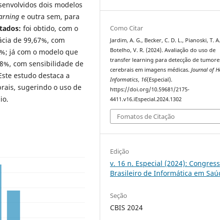
envolvidos dois modelos
earning
e outra sem, para
Como Citar
tados:
foi obtido, com o
cia de 99,67%, com
Jardim, A. G., Becker, C. D. L., Pianoski, T. A
Botelho, V. R. (2024). Avaliação do uso de
4%; já com o modelo que
transfer learning para detecção de tumore
98%, com sensibilidade de
cerebrais em imagens médicas.
Journal of H
ste estudo destaca a
Informatics
,
16
(Especial).
rais, sugerindo o uso de
https://doi.org/10.59681/2175-
io.
4411.v16.iEspecial.2024.1302
Fomatos de Citação
Edição
v. 16 n. Especial (2024): Congres
Brasileiro de Informática em Sa
Seção
CBIS 2024