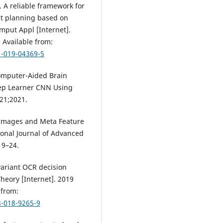
. A reliable framework for
t planning based on
omput Appl [Internet].
 Available from:
1-019-04369-5
Computer-Aided Brain
eep Learner CNN Using
21;2021.
 Images and Meta Feature
onal Journal of Advanced
19–24.
variant OCR decision
ory [Internet]. 2019
 from:
8-018-9265-9