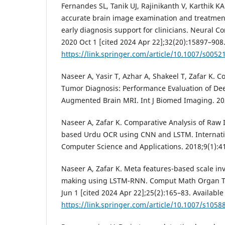
Fernandes SL, Tanik UJ, Rajinikanth V, Karthik KA
accurate brain image examination and treatmen
early diagnosis support for clinicians. Neural C
2020 Oct 1 [cited 2024 Apr 22];32(20):15897–908.
https://link.springer.com/article/10.1007/s0052
Naseer A, Yasir T, Azhar A, Shakeel T, Zafar K. 
Tumor Diagnosis: Performance Evaluation of D
Augmented Brain MRI. Int J Biomed Imaging. 20
Naseer A, Zafar K. Comparative Analysis of Raw
based Urdu OCR using CNN and LSTM. Internati
Computer Science and Applications. 2018;9(1):4
Naseer A, Zafar K. Meta features-based scale in
making using LSTM-RNN. Comput Math Organ The
Jun 1 [cited 2024 Apr 22];25(2):165–83. Available
https://link.springer.com/article/10.1007/s1058