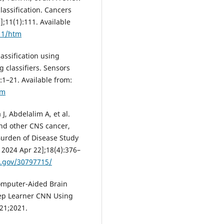
lassification. Cancers
];11(1):111. Available
11/htm
assification using
 classifiers. Sensors
:1–21. Available from:
tm
 J, Abdelalim A, et al.
and other CNS cancer,
 Burden of Disease Study
d 2024 Apr 22];18(4):376–
h.gov/30797715/
Computer-Aided Brain
eep Learner CNN Using
21;2021.