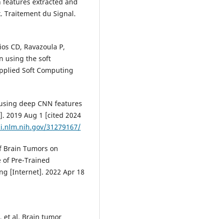
 features extracted and
. Traitement du Signal.
ios CD, Ravazoula P,
n using the soft
Applied Soft Computing
 using deep CNN features
]. 2019 Aug 1 [cited 2024
i.nlm.nih.gov/31279167/
of Brain Tumors on
of Pre-Trained
g [Internet]. 2022 Apr 18
, et al. Brain tumor