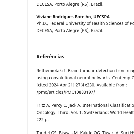
DECESA, Porto Alegre (RS), Brazil.
Viviane Rodrigues Botelho,
UFCSPA
Ph.D., Federal University of Health Sciences of P
DECESA, Porto Alegre (RS), Brazil.
Referências
Rethemiotaki I. Brain tumour detection from m
using convolutional neural networks. Contemp O
[cited 2024 Apr 21];27(4):230. Available from:
/pmc/articles/PMC10883197/
Fritz A, Percy C, Jack A. International Classificati
Oncology. Third. Vol. 1. Switzerland: World Heal
222 p.
Tandel GS, Biswas M, Kakde OG, Tiwari A, Suri HS