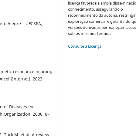
licença favorece a ampla disseminaçã
conhecimento, assegurando o
reconhecimento da autoria, restringi
exploração comercial e garantindo q
orto Alegre – UFCSPA,
versões derivadas permaneçam acess
sob os mesmos termos.
Consulte a Licença
agnetic resonance imaging
ncol [Internet]. 2023
on of Diseases for
th Organization; 2000. 0–
, Turk M, et al. A review