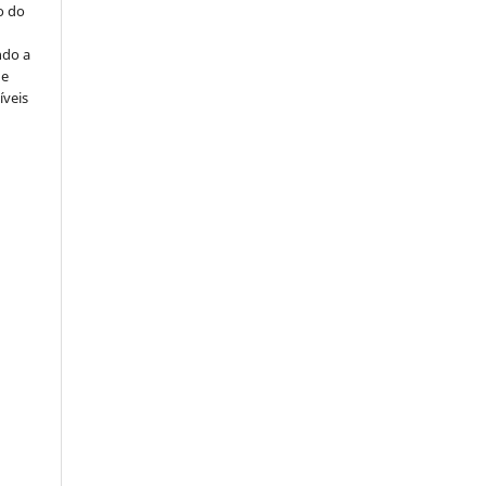
o do
ndo a
ue
íveis