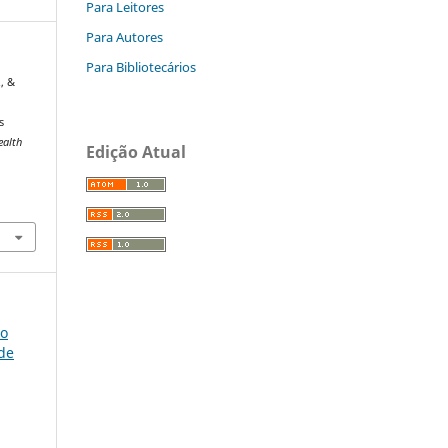
Para Leitores
Para Autores
Para Bibliotecários
., &
s
ealth
Edição Atual
so
úde