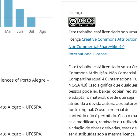
Licença
Este trabalho está licenciado sob um
licença
Creative Commons Attribution
NonCommercial-ShareAlike 4.0
International License
.
Este trabalho está licenciado sob a Cr
Commons Atribuição–Não Comercial
Compartilha Igual 4.0 Internacional (
ciences of Porto Alegre –
NC-SA 4.0). Isso significa que qualque
pessoa pode ler, baixar, copiar, redist
e adaptar o material, desde que seja
atribuída a devida autoria aos autores
orto Alegre – UFCSPA,
fonte original. O uso comercial do
conteúdo não é permitido. Caso o mat
seja modificado, remixado ou utilizad
a criação de obras derivadas, estas d
orto Alegre – UFCSPA,
ser distribuídas sob a mesma licença.