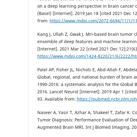
on a deep learning perspective in brain cancer c
(Basel) [Internet]. 2019 Jan 18 [cited 2021 Dec 12
from:
https://www.mdpi.com/2072-6694/11/1/1
Kang J, Ullah Z, Gwak J. Mri-based brain tumor cl
ensemble of deep features and machine learning
[Internet]. 2021 Mar 22 [cited 2021 Dec 12];21(6)
https://www.mdpi.com/1424-8220/21/6/2222/h
Patel AP, Fisher JL, Nichols E, Abd-Allah F, Abdela
Global, regional, and national burden of brain 
1990-2016: a systematic analysis for the Global
2016. Lancet Neurol [Internet]. 2019 Apr 1 [cite
93. Available from:
https://pubmed.ncbi.nlm.ni
Naseer A, Yasir T, Azhar A, Shakeel T, Zafar K. 
Tumor Diagnosis: Performance Evaluation of D
Augmented Brain MRI. Int J Biomed Imaging. 20