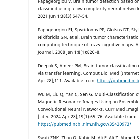
Papageorgiou V. Brain tumor detection based on
classified using a low-complexity neural network
2021 Jun 1;38(3):547–54.
Papageorgiou EI, Spyridonos PP, Glotsos DT, Styl
Nikiforidis GN, et al. Brain tumor characterizatio
computing technique of fuzzy cognitive maps. 
Journal. 2008 Jan 1;8(1):820–8.
Deepak S, Ameer PM. Brain tumor classification
via transfer learning. Comput Biol Med [Internet
Apr 28];111. Available from:
https://pubmed.ncb
Wu M, Liu Q, Yan C, Sen G. Multi-Classification 
Magnetic Resonance Images Using an Ensemble 
Convolutional Neural Networks. Curr Med Imagin
[cited 2024 Apr 28];19(1):65–76. Available from:
https://pubmed.ncbi.nlm.nih.gov/35430973/
Swati ZNK, Zhao Q, Kabir M, Ali F, Ali Z, Ahmed S