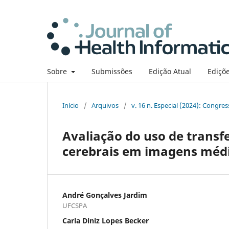
Sobre
Submissões
Edição Atual
Ediçõe
Início
/
Arquivos
/
v. 16 n. Especial (2024): Congre
Avaliação do uso de transf
cerebrais em imagens méd
André Gonçalves Jardim
UFCSPA
Carla Diniz Lopes Becker