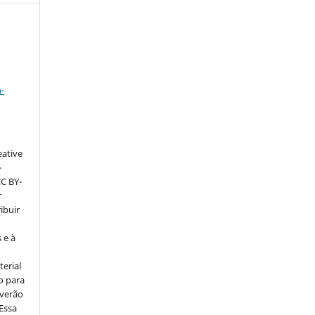
a
-
eative
–
CC BY-
r
ribuir
 e à
erial
o para
everão
 Essa