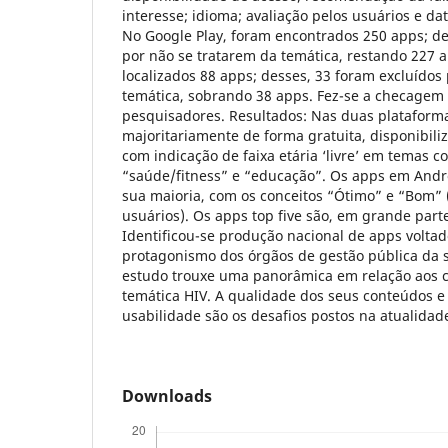
interesse; idioma; avaliação pelos usuários e da
No Google Play, foram encontrados 250 apps; de
por não se tratarem da temática, restando 227 
localizados 88 apps; desses, 33 foram excluídos
temática, sobrando 38 apps. Fez-se a checagem
pesquisadores. Resultados: Nas duas plataformas
majoritariamente de forma gratuita, disponibili
com indicação de faixa etária ‘livre’ em temas 
“saúde/fitness” e “educação”. Os apps em Andr
sua maioria, com os conceitos “Ótimo” e “Bom” 
usuários). Os apps top five são, em grande parte
Identificou-se produção nacional de apps volta
protagonismo dos órgãos de gestão pública da 
estudo trouxe uma panorâmica em relação aos c
temática HIV. A qualidade dos seus conteúdos e
usabilidade são os desafios postos na atualidad
Downloads