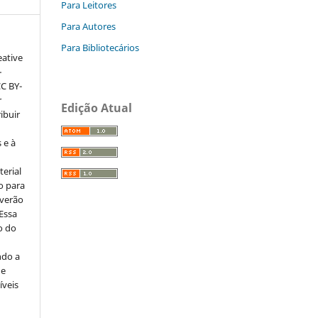
Para Leitores
Para Autores
Para Bibliotecários
eative
–
CC BY-
r
Edição Atual
ribuir
 e à
erial
o para
everão
 Essa
o do
ndo a
ue
íveis