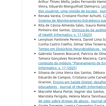
Arthur Thives Mello, Jades Fernando Hamm
Vieira, Eduardo Monguilhott Dalmarco,
Um
dos usuários: uma revisão de escopo
,
Jour
Renata Varela, Cristiane Fischer Achutti,
Sistema de Monitoramento Estratégico p
Rita de Cássia Almeida Sales, Isaura Romero
Pinheiro dos Santos,
Otimização da audito
of Health Informatics: v. 17 (2025)
Leinylson Fontinele Pereira, Daniel Lima S
Cunha Castro Coelho, Silmar Silva Teixeira
Tempo em Distúrbios Neurobiológicos
,
Jo
Gabriela Tavares Boscarol, Patrícia de Ol
Tamara Gonçalves Rezende Macieira, Carl
conteúdo do módulo “Planejamento de En
Informatics: v. 17 (2025)
Silvana de Lima Vieira dos Santos, Débor
Eduardo de Campos, Cristiana Leite Carvalh
Graziosi,
Ensino em Saúde Digital: desafios
educadores
,
Journal of Health Informatics:
Marcelle Maria Portal, Vagner dos Santos
Maristela Ferigolo, Helena Maria Tannhau
de sites sobre drogas de abuso
,
Journal o
Gisele Torrente, Lowisa Consentini Garcia, 