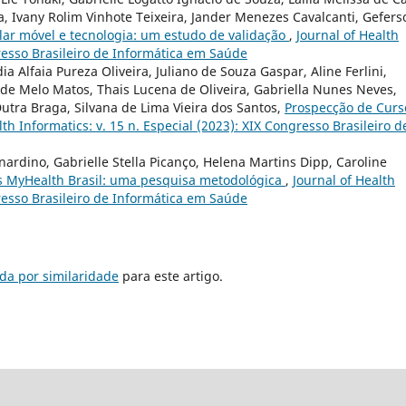
, Ivany Rolim Vinhote Teixeira, Jander Menezes Cavalcanti, Gefers
lar móvel e tecnologia: um estudo de validação
,
Journal of Health
gresso Brasileiro de Informática em Saúde
a Alfaia Pureza Oliveira, Juliano de Souza Gaspar, Aline Ferlini,
 de Melo Matos, Thais Lucena de Oliveira, Gabriella Nunes Neves,
Dutra Braga, Silvana de Lima Vieira dos Santos,
Prospecção de Curs
lth Informatics: v. 15 n. Especial (2023): XIX Congresso Brasileiro d
ardino, Gabrielle Stella Picanço, Helena Martins Dipp, Caroline
 MyHealth Brasil: uma pesquisa metodológica
,
Journal of Health
gresso Brasileiro de Informática em Saúde
da por similaridade
para este artigo.