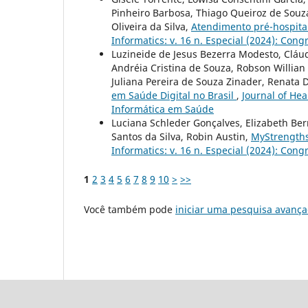
Pinheiro Barbosa, Thiago Queiroz de Souza
Oliveira da Silva,
Atendimento pré-hospita
Informatics: v. 16 n. Especial (2024): Con
Luzineide de Jesus Bezerra Modesto, Cláudi
Andréia Cristina de Souza, Robson Willian
Juliana Pereira de Souza Zinader, Renata 
em Saúde Digital no Brasil
,
Journal of Hea
Informática em Saúde
Luciana Schleder Gonçalves, Elizabeth Bern
Santos da Silva, Robin Austin,
MyStrengths
Informatics: v. 16 n. Especial (2024): Con
1
2
3
4
5
6
7
8
9
10
>
>>
Você também pode
iniciar uma pesquisa avança