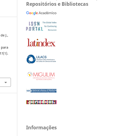
Repositórios e Bibliotecas
de J.,
V para
11
(1).
Informações