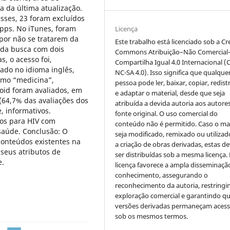
ta da última atualização.
sses, 23 foram excluídos
apps. No iTunes, foram
Licença
 por não se tratarem da
Este trabalho está licenciado sob a Cr
 da busca com dois
Commons Atribuição–Não Comercial
, o acesso foi,
Compartilha Igual 4.0 Internacional (
zado no idioma inglês,
NC-SA 4.0). Isso significa que qualque
como “medicina”,
pessoa pode ler, baixar, copiar, redist
oid foram avaliados, em
e adaptar o material, desde que seja
(64,7% das avaliações dos
atribuída a devida autoria aos autores
, informativos.
fonte original. O uso comercial do
dos para HIV com
conteúdo não é permitido. Caso o mat
saúde. Conclusão: O
seja modificado, remixado ou utilizad
onteúdos existentes na
a criação de obras derivadas, estas d
 seus atributos de
ser distribuídas sob a mesma licença.
e.
licença favorece a ampla disseminaçã
conhecimento, assegurando o
reconhecimento da autoria, restringi
exploração comercial e garantindo q
versões derivadas permaneçam acess
sob os mesmos termos.