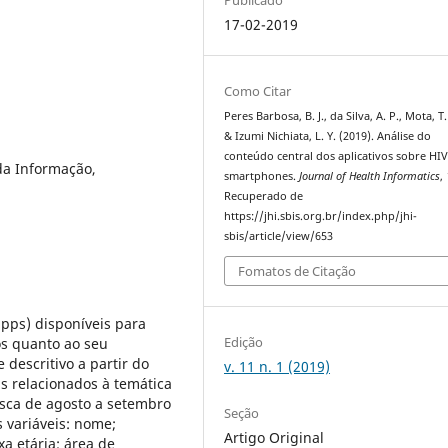
17-02-2019
Como Citar
Peres Barbosa, B. J., da Silva, A. P., Mota, T. 
& Izumi Nichiata, L. Y. (2019). Análise do
conteúdo central dos aplicativos sobre HI
da Informação,
smartphones.
Journal of Health Informatics
,
Recuperado de
https://jhi.sbis.org.br/index.php/jhi-
sbis/article/view/653
Fomatos de Citação
(apps) disponíveis para
Edição
os quanto ao seu
 descritivo a partir do
v. 11 n. 1 (2019)
ps relacionados à temática
usca de agosto a setembro
Seção
s variáveis: nome;
Artigo Original
a etária; área de