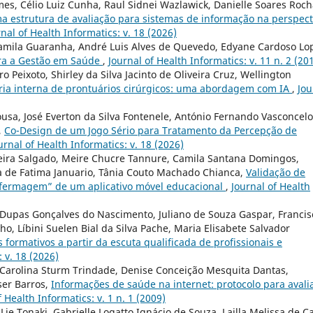
es, Célio Luiz Cunha, Raul Sidnei Wazlawick, Danielle Soares Roc
a estrutura de avaliação para sistemas de informação na perspect
nal of Health Informatics: v. 18 (2026)
 Camila Guaranha, André Luis Alves de Quevedo, Edyane Cardoso Lo
ara a Gestão em Saúde
,
Journal of Health Informatics: v. 11 n. 2 (20
 Peixoto, Shirley da Silva Jacinto de Oliveira Cruz, Wellington
ria interna de prontuários cirúrgicos: uma abordagem com IA
,
Jou
ousa, José Everton da Silva Fontenele, António Fernando Vasconcel
,
Co-Design de um Jogo Sério para Tratamento da Percepção de
urnal of Health Informatics: v. 18 (2026)
iveira Salgado, Meire Chucre Tannure, Camila Santana Domingos,
a de Fatima Januario, Tânia Couto Machado Chianca,
Validação de
fermagem” de um aplicativo móvel educacional
,
Journal of Health
a Dupas Gonçalves do Nascimento, Juliano de Souza Gaspar, Francis
o, Líbini Suelen Bial da Silva Pache, Maria Elisabete Salvador
 formativos a partir da escuta qualificada de profissionais e
 v. 18 (2026)
, Carolina Sturm Trindade, Denise Conceição Mesquita Dantas,
ser Barros,
Informações de saúde na internet: protocolo para avali
f Health Informatics: v. 1 n. 1 (2009)
Lie Tonaki, Gabrielle Logatto Ignácio de Souza, Lailla Melissa de C