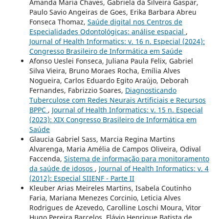
Amanda Maria Chaves, Gabriela da Silveira Gaspar,
Paulo Savio Angeiras de Goes, Erika Barbara Abreu
Fonseca Thomaz,
Saúde digital nos Centros de
Especialidades Odontológicas: análise espacial
,
Journal of Health Informatics: v. 16 n. Especial (2024):
Congresso Brasileiro de Informática em Saúde
Afonso Ueslei Fonseca, Juliana Paula Felix, Gabriel
Silva Vieira, Bruno Moraes Rocha, Emília Alves
Nogueira, Carlos Eduardo Egito Araújo, Deborah
Fernandes, Fabrizzio Soares,
Diagnosticando
Tuberculose com Redes Neurais Artificiais e Recursos
BPPC
,
Journal of Health Informatics: v. 15 n. Especial
(2023): XIX Congresso Brasileiro de Informática em
Saúde
Glaucia Gabriel Sass, Marcia Regina Martins
Alvarenga, Maria Amélia de Campos Oliveira, Odival
Faccenda,
Sistema de informação para monitoramento
da saúde de idosos
,
Journal of Health Informatics: v. 4
(2012): Especial SIIENF - Parte II
Kleuber Arias Meireles Martins, Isabela Coutinho
Faria, Mariana Menezes Corcinio, Leticia Alves
Rodrigues de Azevedo, Carolline Loschi Moura, Vitor
Hugo Pereira Barcelos, Flávio Henrique Batista de