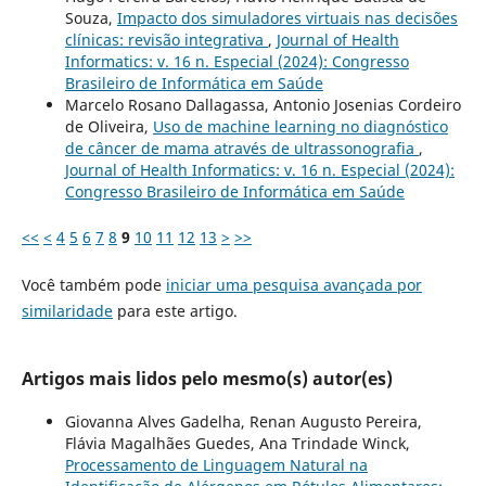
Souza,
Impacto dos simuladores virtuais nas decisões
clínicas: revisão integrativa
,
Journal of Health
Informatics: v. 16 n. Especial (2024): Congresso
Brasileiro de Informática em Saúde
Marcelo Rosano Dallagassa, Antonio Josenias Cordeiro
de Oliveira,
Uso de machine learning no diagnóstico
de câncer de mama através de ultrassonografia
,
Journal of Health Informatics: v. 16 n. Especial (2024):
Congresso Brasileiro de Informática em Saúde
<<
<
4
5
6
7
8
9
10
11
12
13
>
>>
Você também pode
iniciar uma pesquisa avançada por
similaridade
para este artigo.
Artigos mais lidos pelo mesmo(s) autor(es)
Giovanna Alves Gadelha, Renan Augusto Pereira,
Flávia Magalhães Guedes, Ana Trindade Winck,
Processamento de Linguagem Natural na