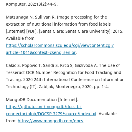
Komputer. 202;13(2):44–9.
Matsunaga N, Sullivan R. Image processing for the
extraction of nutritional information from food labels
[Internet] [PDF]. [Santa Clara: Santa Clara University]; 2015.
Available from:
https://scholarcommons.scu.edu/cgi/viewcontent.cgi?
article=1041&context=cseng_senior
.
Cakic S, Popovic T, Sandi S, Krco S, Gazivoda A. The Use of
Tesseract OCR Number Recognition for Food Tracking and
Tracing. 2020 24th International Conference on Information
Technology (IT). Zabljak, Montenegro, 2020, pp. 1-4.
MongoDB Documentation [Internet].
https://github.com/mongodb/docs-bi-
connector/blob/DOCSP-3279/source/index.txt
. Available
from:
https://www.mongodb.com/docs
.