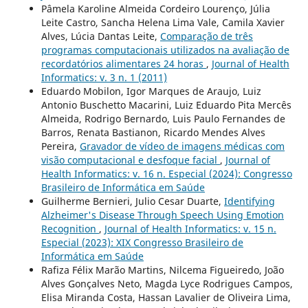
Pâmela Karoline Almeida Cordeiro Lourenço, Júlia
Leite Castro, Sancha Helena Lima Vale, Camila Xavier
Alves, Lúcia Dantas Leite,
Comparação de três
programas computacionais utilizados na avaliação de
recordatórios alimentares 24 horas
,
Journal of Health
Informatics: v. 3 n. 1 (2011)
Eduardo Mobilon, Igor Marques de Araujo, Luiz
Antonio Buschetto Macarini, Luiz Eduardo Pita Mercês
Almeida, Rodrigo Bernardo, Luis Paulo Fernandes de
Barros, Renata Bastianon, Ricardo Mendes Alves
Pereira,
Gravador de vídeo de imagens médicas com
visão computacional e desfoque facial
,
Journal of
Health Informatics: v. 16 n. Especial (2024): Congresso
Brasileiro de Informática em Saúde
Guilherme Bernieri, Julio Cesar Duarte,
Identifying
Alzheimer's Disease Through Speech Using Emotion
Recognition
,
Journal of Health Informatics: v. 15 n.
Especial (2023): XIX Congresso Brasileiro de
Informática em Saúde
Rafiza Félix Marão Martins, Nilcema Figueiredo, João
Alves Gonçalves Neto, Magda Lyce Rodrigues Campos,
Elisa Miranda Costa, Hassan Lavalier de Oliveira Lima,