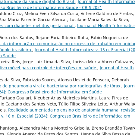
maturidade da saúde digital do Brasil
,
Journal of Health Informatics
sso Brasileiro de Informática em Saúde - CBIS 2021
ldino Cruz, Melina Even Silva da Costa, Virlene Galdino de Freitas,
na Maria Parente Garcia Alencar, Lucilane Maria Sales da Silva,
es com diabetes mellitus gestacional
,
Journal of Health Informatics
ieira dos Santos, Rejane Faria Ribeiro-Rotta, Fábio Nogueira de
s da informação e comunicação no processo de trabalho em unida
pole brasileira
,
Journal of Health Informatics: v. 15 n. Especial (2
em Saúde
ixeira Reis, Jorge Luiz Lima da Silva, Larissa Murta Abreu Calazans,
ativo móvel para controle de infecções em saúde
,
Journal of Health
s da Silva, Fabrizzio Soares, Afonso Ueslei de Fonseca, Deborah
o de pneumonia viral e bacteriana por radiografias de tórax
,
Journ
2024): Congresso Brasileiro de Informática em Saúde
rtado Goulart, Kleuber Arias Meireles Martins, Laura Pires de
 Caetano dos Santos Neto, Túlio Filipe Silveira Leite, Arthur Wala
Reis,
Realidade aumentada no ensino de anatomia humana: revisã
: v. 16 n. Especial (2024): Congresso Brasileiro de Informática em
hantong, Alexandra Maria Monteiro Grisolia, Breno Brandão Tavar
es, Glenda Aparecida Peres dos Santos, Hanna da Silva Bessa da