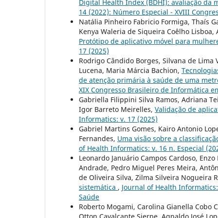
Digital Health Index (BDHI): avaliação da 
14 (2022): Número Especial - XVIII Congre
Natália Pinheiro Fabricio Formiga, Thaís Ga
Kenya Waleria de Siqueira Coêlho Lisboa, A
Protótipo de aplicativo móvel para mulher
17 (2025)
Rodrigo Cândido Borges, Silvana de Lima V
Lucena, Maria Márcia Bachion,
Tecnologia
de atenção primária à saúde de uma metró
XIX Congresso Brasileiro de Informática 
Gabriella Filippini Silva Ramos, Adriana Te
Igor Barreto Meirelles,
Validação de aplic
Informatics: v. 17 (2025)
Gabriel Martins Gomes, Kairo Antonio Lope
Fernandes,
Uma visão sobre a classificaçã
of Health Informatics: v. 16 n. Especial (
Leonardo Januário Campos Cardoso, Enzo Fu
Andrade, Pedro Miguel Peres Meira, Antônio
de Oliveira Silva, Zilma Silveira Nogueira 
sistemática
,
Journal of Health Informatics
Saúde
Roberto Mogami, Carolina Gianella Cobo C
Otton Cavalcante Sierpe, Agnaldo José Lop