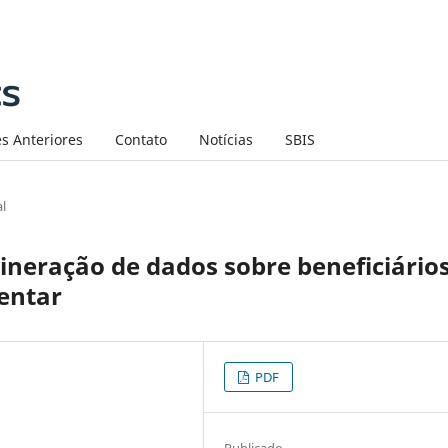
s Anteriores
Contato
Notícias
SBIS
al
neração de dados sobre beneficiário
entar
PDF
Publicado