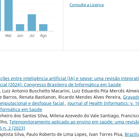
Consulte a Licença
ções entre inteligência artificial (IA) e sepse: uma revisão integrat
pecial (2024): Congresso Brasileiro de Informática em Saúde
 Luiz Antonio Buschetto Macarini, Luiz Eduardo Pita Mercês Almei
e Barros, Renata Bastianon, Ricardo Mendes Alves Pereira,
Gravad
omputacional e desfoque facial
,
Journal of Health Informatics: v. 1
Informática em Saúde
heiro dos Santos Silva, Milena Azevedo do Vale Santiago, Francisc
ilho,
Telemonitoramento aplicado ao ensino em saúde: uma revisã
5 n. 2 (2023)
aptista Silva, Paulo Roberto de Lima Lopes, Ivan Torres Pisa,
Brazili