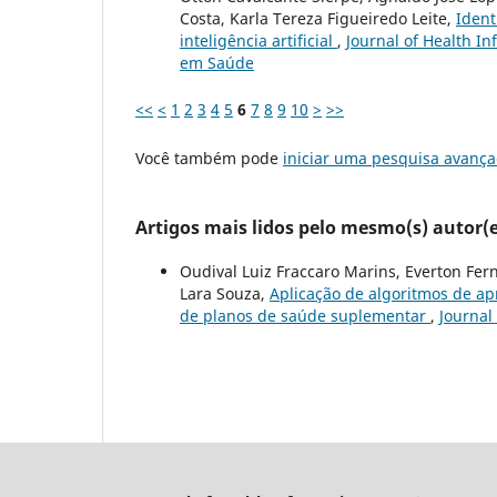
Costa, Karla Tereza Figueiredo Leite,
Ident
inteligência artificial
,
Journal of Health In
em Saúde
<<
<
1
2
3
4
5
6
7
8
9
10
>
>>
Você também pode
iniciar uma pesquisa avança
Artigos mais lidos pelo mesmo(s) autor(e
Oudival Luiz Fraccaro Marins, Everton Fe
Lara Souza,
Aplicação de algoritmos de a
de planos de saúde suplementar
,
Journal 