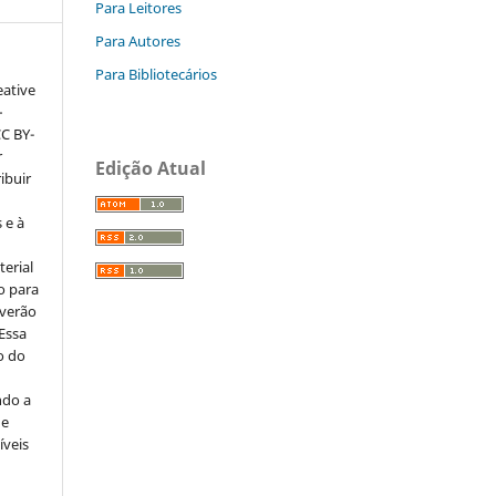
Para Leitores
Para Autores
Para Bibliotecários
eative
–
CC BY-
r
Edição Atual
ribuir
 e à
erial
o para
everão
 Essa
o do
ndo a
ue
íveis