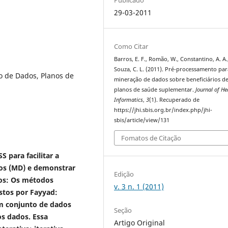
29-03-2011
Como Citar
Barros, E. F., Romão, W., Constantino, A. A.
Souza, C. L. (2011). Pré-processamento par
ão de Dados, Planos de
mineração de dados sobre beneficiários d
planos de saúde suplementar.
Journal of He
Informatics
,
3
(1). Recuperado de
https://jhi.sbis.org.br/index.php/jhi-
sbis/article/view/131
Fomatos de Citação
 para facilitar a
dos (MD) e demonstrar
Edição
os:
Os métodos
v. 3 n. 1 (2011)
stos por Fayyad:
um conjunto de dados
Seção
os dados. Essa
Artigo Original