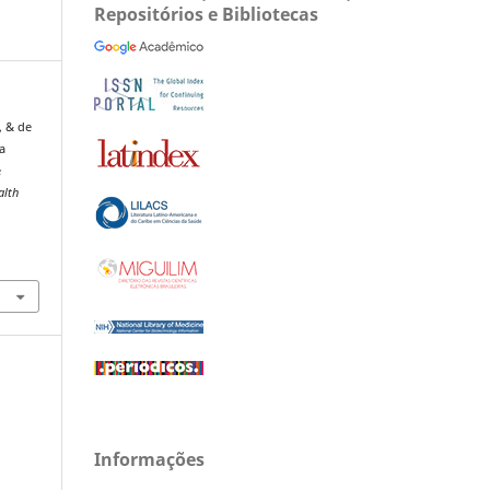
Repositórios e Bibliotecas
, & de
a
e
alth
Informações