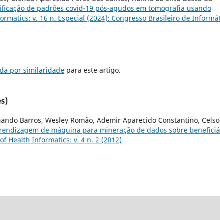
ificação de padrões covid-19 pós-agudos em tomografia usando
formatics: v. 16 n. Especial (2024): Congresso Brasileiro de Informá
da por similaridade
para este artigo.
s)
rnando Barros, Wesley Romão, Ademir Aparecido Constantino, Celso
prendizagem de máquina para mineração de dados sobre beneficiá
of Health Informatics: v. 4 n. 2 (2012)