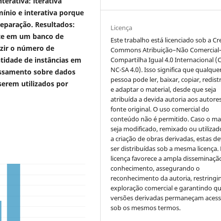
terativa: iterativa
mínio e interativa porque
reparação.
Resultados:
Licença
nte em um banco de
Este trabalho está licenciado sob a Cr
uzir o número de
Commons Atribuição–Não Comercial
Compartilha Igual 4.0 Internacional (
tidade de instâncias em
NC-SA 4.0). Isso significa que qualque
ssamento sobre dados
pessoa pode ler, baixar, copiar, redist
erem utilizados por
e adaptar o material, desde que seja
atribuída a devida autoria aos autores
fonte original. O uso comercial do
conteúdo não é permitido. Caso o mat
seja modificado, remixado ou utilizad
a criação de obras derivadas, estas d
ser distribuídas sob a mesma licença.
licença favorece a ampla disseminaçã
conhecimento, assegurando o
reconhecimento da autoria, restringi
exploração comercial e garantindo q
versões derivadas permaneçam acess
sob os mesmos termos.