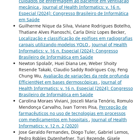
cuidados de enfermagem ao paciente em ventilação
mecânica
,
Journal of Health Informatics: v. 16 n.
Especial (2024): Congresso Brasileiro de Informática
em Saúde
Guilherme Nique da Silva, Viviane Rodrigues Botelho,
Thatiane Alves Pianoschi, Carla Diniz Lopes Becker,
Localização e classificação de epífises em radiografias
carpais utilizando modelos YOLO
,
Journal of Health
Informatics: v. 16 n. Especial (2024): Congresso
Brasileiro de Informática em Saúde
Newton Spolaôr, Huei Diana Lee, Weber Shoity
Resende Takaki, Claudio Saddy Rodrigues Coy, Feng
Chung Wu,
Avaliação de variações da rede profunda
EfficientNet em bases dermoscópicas
,
Journal of
Health Informatics: v. 16 n. Especial (2024): Congresso
Brasileiro de Informática em Saúde
Carolina Moraes Viviani, Josceli Maria Tenório, Romulo
Mendonça Carvalho, Ivan Torres Pisa,
Percepção de
farmacêuticos no uso de tecnologias em processos
com medicamentos em hospitais
,
Journal of Health
Informatics: v. 12 n. 2 (2020)
Jose Geraldo Fernandes, Diogo Tuler, Gabriel Lemos,
Pedro Robles Dutenhefner, Turi Rezende, Gisele