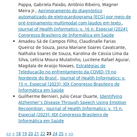
Pappa, Gabriela Paixão, Antônio Ribeiro, Wagner
Meira Jr.,
Aprimoramento do diagnóstico
automatizado de eletrocardiograma (ECG) por meio de
pré-treinamento multimodal com laudos em texto
,
Journal of Health Informatics: v. 16 n. Especial (2024):
Congresso Brasileiro de Informática em Saúde
Amadeu Sá de Campos Filho, Claudinalle Farias
Queiroz de Souza, Jasna Mariane Soares Cavalcante,
Nathalia Soares de Souza, Karolina de Cássia Lima da
Silva, Letícia Moura Mulatinho, Lucilene Rafael Aguiar,
Magdala de Araújo Novaes,
Estratégias de
Teleducação no enfrentamento da COVID-19 no
Nordeste do Brasil
,
Journal of Health Informatics: v.
15 n. Especial (2023): XIX Congresso Brasileiro de
Informática em Saúde
Guilherme Bernieri, Julio Cesar Duarte,
Identifying
Alzheimer's Disease Through Speech Using Emotion
Recognition
,
Journal of Health Informatics: v. 15 n.
Especial (2023): XIX Congresso Brasileiro de
Informática em Saúde
<<
<
18
19
20
21
22
23
24
25
>
>>