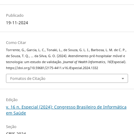
Publicado
19-11-2024
Como Citar
Torrente, G., Garcia, L. C., Tonaki, L., de Souza, G. L. I., Barbosa, L. M. de C. P.,
de Souza, T. Q., … da Silva, G. O. (2024). Atendimento pré-hospitalar móvel e
tecnologia: um estudo de validação.
Journal of Health Informatics
,
16
(Especial).
https://doi.org/10.59681/2175-4411.v16.iEspecial.2024.1332
Fomatos de Citação
Edição
v. 16 n. Especial (2024): Congresso Brasileiro de Informática
em Saúde
Seção
CBIS 2024