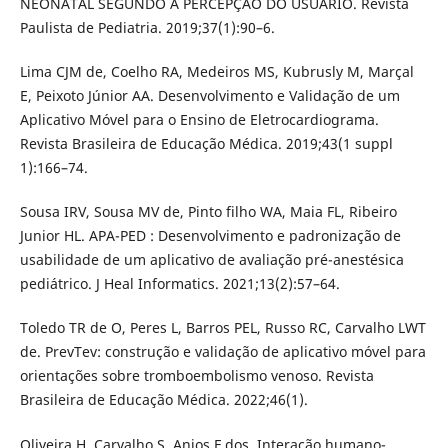
NEONATAL SEGUNDO A PERCEPÇÃO DO USUÁRIO. Revista
Paulista de Pediatria. 2019;37(1):90–6.
Lima CJM de, Coelho RA, Medeiros MS, Kubrusly M, Marçal
E, Peixoto Júnior AA. Desenvolvimento e Validação de um
Aplicativo Móvel para o Ensino de Eletrocardiograma.
Revista Brasileira de Educação Médica. 2019;43(1 suppl
1):166–74.
Sousa IRV, Sousa MV de, Pinto filho WA, Maia FL, Ribeiro
Junior HL. APA-PED : Desenvolvimento e padronização de
usabilidade de um aplicativo de avaliação pré-anestésica
pediátrico. J Heal Informatics. 2021;13(2):57–64.
Toledo TR de O, Peres L, Barros PEL, Russo RC, Carvalho LWT
de. PrevTev: construção e validação de aplicativo móvel para
orientações sobre tromboembolismo venoso. Revista
Brasileira de Educação Médica. 2022;46(1).
Oliveira H, Carvalho S, Anjos F dos. Interação humano-