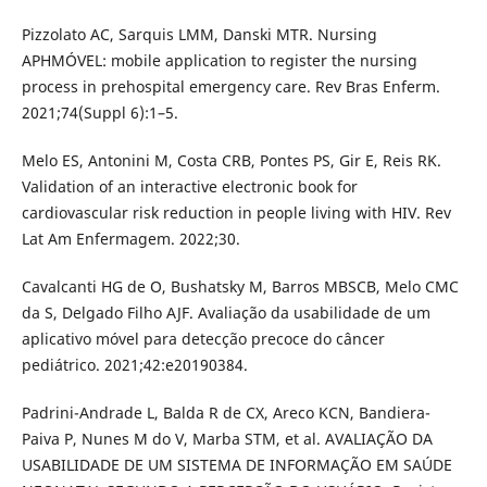
Pizzolato AC, Sarquis LMM, Danski MTR. Nursing
APHMÓVEL: mobile application to register the nursing
process in prehospital emergency care. Rev Bras Enferm.
2021;74(Suppl 6):1–5.
Melo ES, Antonini M, Costa CRB, Pontes PS, Gir E, Reis RK.
Validation of an interactive electronic book for
cardiovascular risk reduction in people living with HIV. Rev
Lat Am Enfermagem. 2022;30.
Cavalcanti HG de O, Bushatsky M, Barros MBSCB, Melo CMC
da S, Delgado Filho AJF. Avaliação da usabilidade de um
aplicativo móvel para detecção precoce do câncer
pediátrico. 2021;42:e20190384.
Padrini-Andrade L, Balda R de CX, Areco KCN, Bandiera-
Paiva P, Nunes M do V, Marba STM, et al. AVALIAÇÃO DA
USABILIDADE DE UM SISTEMA DE INFORMAÇÃO EM SAÚDE