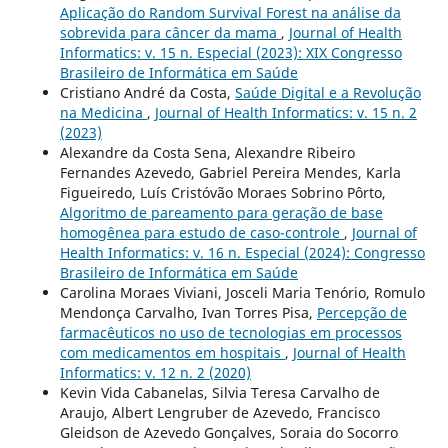
Aplicação do Random Survival Forest na análise da
sobrevida para câncer da mama
,
Journal of Health
Informatics: v. 15 n. Especial (2023): XIX Congresso
Brasileiro de Informática em Saúde
Cristiano André da Costa,
Saúde Digital e a Revolução
na Medicina
,
Journal of Health Informatics: v. 15 n. 2
(2023)
Alexandre da Costa Sena, Alexandre Ribeiro
Fernandes Azevedo, Gabriel Pereira Mendes, Karla
Figueiredo, Luís Cristóvão Moraes Sobrino Pôrto,
Algoritmo de pareamento para geração de base
homogênea para estudo de caso-controle
,
Journal of
Health Informatics: v. 16 n. Especial (2024): Congresso
Brasileiro de Informática em Saúde
Carolina Moraes Viviani, Josceli Maria Tenório, Romulo
Mendonça Carvalho, Ivan Torres Pisa,
Percepção de
farmacêuticos no uso de tecnologias em processos
com medicamentos em hospitais
,
Journal of Health
Informatics: v. 12 n. 2 (2020)
Kevin Vida Cabanelas, Silvia Teresa Carvalho de
Araujo, Albert Lengruber de Azevedo, Francisco
Gleidson de Azevedo Gonçalves, Soraia do Socorro