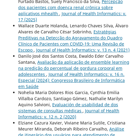
Furtado Bastos, Suely Francisco da Silva,
Percepção
dos pacientes com doença renal crônica sobre
aplicativos mhealth
,
Journal of Health Informatics: v.
17 (2025)
Wallace Duarte Holanda, Lenardo Chaves Silva, Álvaro
Alvares de Carvalho César Sobrinho,
Estratégias
Preditivas na Detecção do Agravamento do Quadro
Clínico de Pacientes com COVID-19: Uma Revisão de
Escopo
,
Journal of Health Informatics: v. 13 n. 4 (2021)
Danilo José dos Santos Costa, Ewaldo Eder Carvalho
Santana,
Avaliação da aplicação de ensemble learning
na predição do percentual de gordura corporal em
adolescentes
,
Journal of Health Informatics: v. 16 n.
Especial (2024): Congresso Brasileiro de Informática
em Saúde
Nohelia Maria Dolores Rios Garcia, Cynthia Emilia
Villalba Cardozo, Santiago Gómez, Nathalie Marilyn
Aquino Salvioni,
Evaluación de usabilidad de dos
sistemas de consultas médicas
,
Journal of Health
Informatics: v. 12 n. 2 (2020)
Elziane Cazura Xavier, Viviane Maria Sutile, Cristiana
Meurer Miranda, Deborah Ribeiro Carvalho,
Análise
de itinerário dos usuários para atendimento de