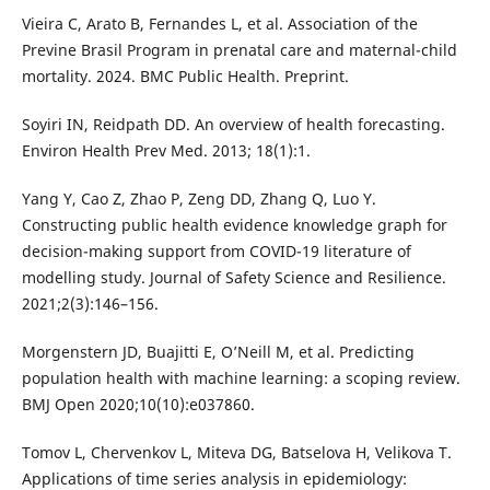
Vieira C, Arato B, Fernandes L, et al. Association of the
Previne Brasil Program in prenatal care and maternal-child
mortality. 2024. BMC Public Health. Preprint.
Soyiri IN, Reidpath DD. An overview of health forecasting.
Environ Health Prev Med. 2013; 18(1):1.
Yang Y, Cao Z, Zhao P, Zeng DD, Zhang Q, Luo Y.
Constructing public health evidence knowledge graph for
decision-making support from COVID-19 literature of
modelling study. Journal of Safety Science and Resilience.
2021;2(3):146–156.
Morgenstern JD, Buajitti E, O’Neill M, et al. Predicting
population health with machine learning: a scoping review.
BMJ Open 2020;10(10):e037860.
Tomov L, Chervenkov L, Miteva DG, Batselova H, Velikova T.
Applications of time series analysis in epidemiology: