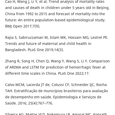
Cao H, Wang J, Li Y, et al. Trend analysis of mortality rates
and causes of death in children under 5 years old in Beijing,
China from 1992 to 2015 and forecast of mortality into the
future: An entire population-based epidemiological study.
BMJ Open 2017;7(9).
Rajia S, Sabiruzzaman M, Islam MK, Hossain MG, Lestrel PE.
Trends and future of maternal and child health in
Bangladesh. PLoS One 2019;14(3).
Zhang R, Song H, Chen Q, Wang Y, Wang S, Li Y. Comparison
of ARIMA and LSTM for prediction of hemorrhagic fever at
different time scales in China. PLoS One 2022;17.
Calvo MCM, Lacerda JT de, Colussi CF, Schneider IJC, Rocha
TAH. Estratificação de municípios brasileiros para avaliação
de desempenho em saúde. Epidemiologia e Serviços de
Saúde. 2016; 25(4):767–776.
Silveira AG, Mattos VLD, Nakamura LR, Amaral MC, Konrath