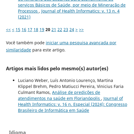
serviços Básicos de Saúde, por meio de Mineração de
Processos
,
Journal of Health Informatics: v. 13 n. 4
(2021)
<<
<
15
16
17
18
19
20
21
22
23
24
>
>>
Você também pode
iniciar uma pesquisa avançada por
similaridade
para este artigo.
Artigos mais lidos pelo mesmo(s) autor(es)
Luciano Weber, Luís Antonio Lourenço, Martina
Klippel Brehm, Pedro Matiucci Pereira, Vinicius Faria
Culmant Ramos,
Análise de predições de
atendimentos na saúde em Florianópolis
,
Journal of
Health Informatics: v. 16 n. Especial (2024): Congresso
Brasileiro de Informática em Saúde
Idioma