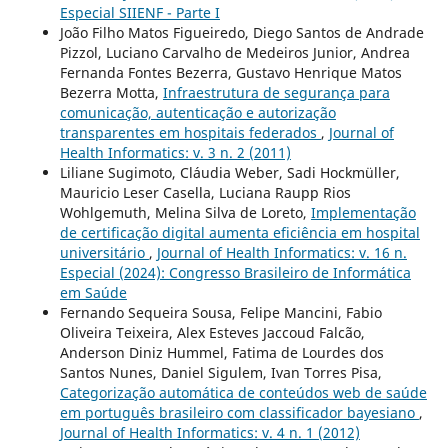
Especial SIIENF - Parte I
João Filho Matos Figueiredo, Diego Santos de Andrade
Pizzol, Luciano Carvalho de Medeiros Junior, Andrea
Fernanda Fontes Bezerra, Gustavo Henrique Matos
Bezerra Motta,
Infraestrutura de segurança para
comunicação, autenticação e autorização
transparentes em hospitais federados
,
Journal of
Health Informatics: v. 3 n. 2 (2011)
Liliane Sugimoto, Cláudia Weber, Sadi Hockmüller,
Mauricio Leser Casella, Luciana Raupp Rios
Wohlgemuth, Melina Silva de Loreto,
Implementação
de certificação digital aumenta eficiência em hospital
universitário
,
Journal of Health Informatics: v. 16 n.
Especial (2024): Congresso Brasileiro de Informática
em Saúde
Fernando Sequeira Sousa, Felipe Mancini, Fabio
Oliveira Teixeira, Alex Esteves Jaccoud Falcão,
Anderson Diniz Hummel, Fatima de Lourdes dos
Santos Nunes, Daniel Sigulem, Ivan Torres Pisa,
Categorização automática de conteúdos web de saúde
em português brasileiro com classificador bayesiano
,
Journal of Health Informatics: v. 4 n. 1 (2012)