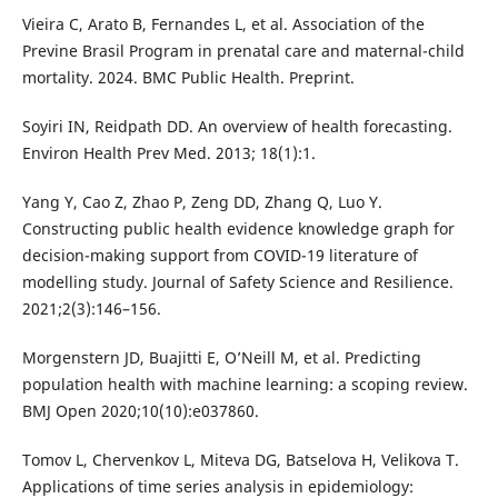
Vieira C, Arato B, Fernandes L, et al. Association of the
Previne Brasil Program in prenatal care and maternal-child
mortality. 2024. BMC Public Health. Preprint.
Soyiri IN, Reidpath DD. An overview of health forecasting.
Environ Health Prev Med. 2013; 18(1):1.
Yang Y, Cao Z, Zhao P, Zeng DD, Zhang Q, Luo Y.
Constructing public health evidence knowledge graph for
decision-making support from COVID-19 literature of
modelling study. Journal of Safety Science and Resilience.
2021;2(3):146–156.
Morgenstern JD, Buajitti E, O’Neill M, et al. Predicting
population health with machine learning: a scoping review.
BMJ Open 2020;10(10):e037860.
Tomov L, Chervenkov L, Miteva DG, Batselova H, Velikova T.
Applications of time series analysis in epidemiology: