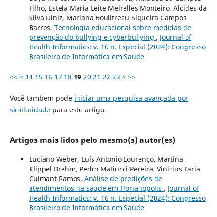
Filho, Estela Maria Leite Meirelles Monteiro, Alcides da
Silva Diniz, Mariana Boulitreau Siqueira Campos
Barros,
Tecnologia educacional sobre medidas de
prevenção do bullying e cyberbullying
,
Journal of
Health Informatics: v. 16 n. Especial (2024): Congresso
Brasileiro de Informática em Saúde
<<
<
14
15
16
17
18
19
20
21
22
23
>
>>
Você também pode
iniciar uma pesquisa avançada por
similaridade
para este artigo.
Artigos mais lidos pelo mesmo(s) autor(es)
Luciano Weber, Luís Antonio Lourenço, Martina
Klippel Brehm, Pedro Matiucci Pereira, Vinicius Faria
Culmant Ramos,
Análise de predições de
atendimentos na saúde em Florianópolis
,
Journal of
Health Informatics: v. 16 n. Especial (2024): Congresso
Brasileiro de Informática em Saúde