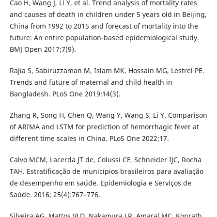
Cao H, Wang J, Li Y, et al. Trend analysis of mortality rates
and causes of death in children under 5 years old in Beijing,
China from 1992 to 2015 and forecast of mortality into the
future: An entire population-based epidemiological study.
BMJ Open 2017;7(9).
Rajia S, Sabiruzzaman M, Islam MK, Hossain MG, Lestrel PE.
Trends and future of maternal and child health in
Bangladesh. PLoS One 2019;14(3).
Zhang R, Song H, Chen Q, Wang Y, Wang S, Li Y. Comparison
of ARIMA and LSTM for prediction of hemorrhagic fever at
different time scales in China. PLoS One 2022;17.
Calvo MCM, Lacerda JT de, Colussi CF, Schneider IJC, Rocha
TAH. Estratificação de municípios brasileiros para avaliação
de desempenho em saúde. Epidemiologia e Serviços de
Saúde. 2016; 25(4):767–776.
Silveira AG, Mattos VLD, Nakamura LR, Amaral MC, Konrath