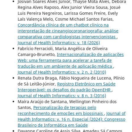
Josivan Soares Alves Júnior, Thayse Mota Alves, Debora
Regina Alves Raposo, Alex Junior Vieira Sousa, Josué
Luis Pereira Negreiros, Larissa Gomes Freire, Evely
Laís Valença Melo, Cosme Michael Santos Farias,
Concordância clínica de um chatbot clínico na
interpretação de cineangiocoronariografia: análise
comparativa com cardiologistas intervencionistas
,
Journal of Health Informatics: v. 18 (2026)
Fabrício Ferracioli, Maria Angélica de Oliveira
Camargo-Brunetto,
Internacionalização de aplicações
Web: uma ferramenta para acelerar a tarefa de
tradução em um ambiente de aplicação médica
,
Journal of Health Informatics: v. 2 n. 2 (2010)
Renata Dutra Braga, Fábio Nogueira de Lucena, Plínio
de Sá Leitão-Júnior,
Registro Eletrônico em Saúde
Interoperável: os desafios do padrão OpenEHR
,
Journal of Health Informatics: v. 8 n. 3 (2016)
Maíra Araújo de Santana, Wellington Pinheiro dos
Santos,
Personalização de terapias pelo
reconhecimento de emoções em biossinais
,
Journal of
Health Informatics: v. 16 n. Especial (2024): Congresso
Brasileiro de Informática em Saúde
Dayanne Caroline de Assis Silva, Amadeu Sá Campos