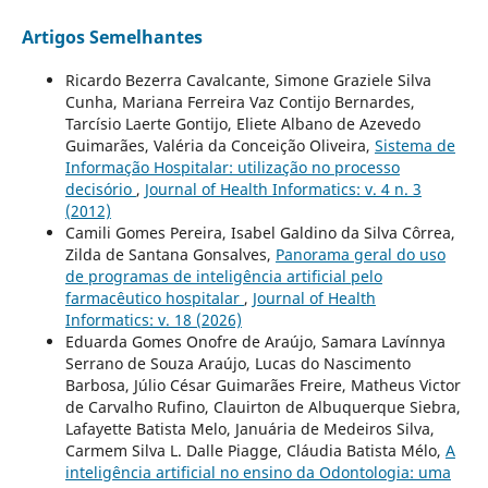
Artigos Semelhantes
Ricardo Bezerra Cavalcante, Simone Graziele Silva
Cunha, Mariana Ferreira Vaz Contijo Bernardes,
Tarcísio Laerte Gontijo, Eliete Albano de Azevedo
Guimarães, Valéria da Conceição Oliveira,
Sistema de
Informação Hospitalar: utilização no processo
decisório
,
Journal of Health Informatics: v. 4 n. 3
(2012)
Camili Gomes Pereira, Isabel Galdino da Silva Côrrea,
Zilda de Santana Gonsalves,
Panorama geral do uso
de programas de inteligência artificial pelo
farmacêutico hospitalar
,
Journal of Health
Informatics: v. 18 (2026)
Eduarda Gomes Onofre de Araújo, Samara Lavínnya
Serrano de Souza Araújo, Lucas do Nascimento
Barbosa, Júlio César Guimarães Freire, Matheus Victor
de Carvalho Rufino, Clauirton de Albuquerque Siebra,
Lafayette Batista Melo, Januária de Medeiros Silva,
Carmem Silva L. Dalle Piagge, Cláudia Batista Mélo,
A
inteligência artificial no ensino da Odontologia: uma