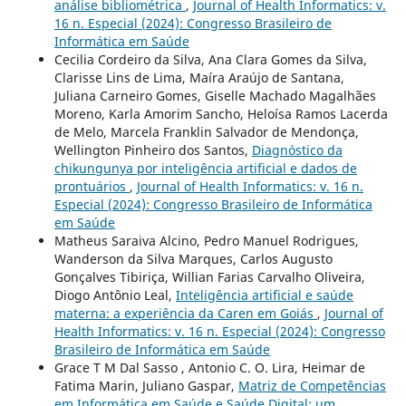
análise bibliométrica
,
Journal of Health Informatics: v.
16 n. Especial (2024): Congresso Brasileiro de
Informática em Saúde
Cecilia Cordeiro da Silva, Ana Clara Gomes da Silva,
Clarisse Lins de Lima, Maíra Araújo de Santana,
Juliana Carneiro Gomes, Giselle Machado Magalhães
Moreno, Karla Amorim Sancho, Heloísa Ramos Lacerda
de Melo, Marcela Franklin Salvador de Mendonça,
Wellington Pinheiro dos Santos,
Diagnóstico da
chikungunya por inteligência artificial e dados de
prontuários
,
Journal of Health Informatics: v. 16 n.
Especial (2024): Congresso Brasileiro de Informática
em Saúde
Matheus Saraiva Alcino, Pedro Manuel Rodrigues,
Wanderson da Silva Marques, Carlos Augusto
Gonçalves Tibiriça, Willian Farias Carvalho Oliveira,
Diogo Antônio Leal,
Inteligência artificial e saúde
materna: a experiência da Caren em Goiás
,
Journal of
Health Informatics: v. 16 n. Especial (2024): Congresso
Brasileiro de Informática em Saúde
Grace T M Dal Sasso , Antonio C. O. Lira, Heimar de
Fatima Marin, Juliano Gaspar,
Matriz de Competências
em Informática em Saúde e Saúde Digital: um