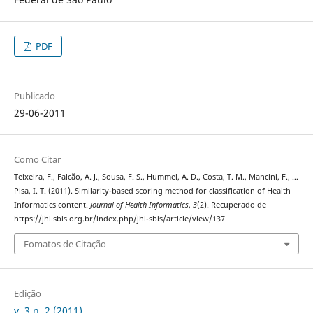
PDF
Publicado
29-06-2011
Como Citar
Teixeira, F., Falcão, A. J., Sousa, F. S., Hummel, A. D., Costa, T. M., Mancini, F., …
Pisa, I. T. (2011). Similarity-based scoring method for classification of Health
Informatics content.
Journal of Health Informatics
,
3
(2). Recuperado de
https://jhi.sbis.org.br/index.php/jhi-sbis/article/view/137
Fomatos de Citação
Edição
v. 3 n. 2 (2011)