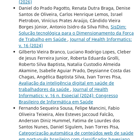
(2026)
Daniel do Prado Pagotto, Renata Dutra Braga, Denise
Santos de Oliveira, Carlos Henrique Lemos, Israel
Pietrobon, Vinícius Prates Araújo, Cândido Vieira
Borges Júnior, Antonio Isidro da Silva Filho,
SisDim:
Solução tecnológica para o Dimensionamento da Força
de Trabalho em Saúde
,
Journal of Health Informatics:
v. 16 (2024)
Gilberto Vieira Branco, Luciano Rodrigo Lopes, Cleber
de Jesus Ferreira Junior, Roberta Eduarda Grolli,
Roberto Silva Baptista, Natalia Custodio Almeida
Akamine, Isabelle Aguiar Prado, Deysianne Costa das
Chagas, Angélica Baptista Silva, Ivan Torres Pisa,
Avaliação da inteligência digital em saúde de
trabalhadores da saúde
,
Journal of Health
Informatics: v. 16 n. Especial (2024): Congresso
Brasileiro de Informática em Saúde
Fernando Sequeira Sousa, Felipe Mancini, Fabio
Oliveira Teixeira, Alex Esteves Jaccoud Falcão,
Anderson Diniz Hummel, Fatima de Lourdes dos
Santos Nunes, Daniel Sigulem, Ivan Torres Pisa,
Categorização automática de conteúdos web de saúde
em português brasileiro com classificador bayesiano
,