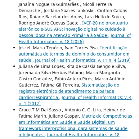
Janaína Nogueira Guimarães , Nicoli Ferreira
Demarche , Jordana Soares Iankoski , Cinthia Caldas
Rios, Raiane Bacelar dos Anjos, Lara Helk de Souza,
Rodrigo André Cuevas Gaete ,
IVCF-20 no prontuário
eletrônico e-SUS APS: inovação digital no cuidado à
pessoa idosa na Atenção Primária à Saúde
,
Journal of
Health Informatics: v. 18 (2026)
Josceli Maria Tenório, Ivan Torres Pisa,
Identificação
automática de termos de domínio do consumidor em
saúde
,
Journal of Health Informatics: v. 11 n. 4 (2019)
Juliana de Lima Lopes, Rita de Cassia Gengo e Silva,
Jurema da Silva Herbas Palomo, Maria Margarita
Castro Gonzalez, Fábio Antero Pires, Marco Antônio
Gutierrez, Fátima Gil Ferreira,
Sistematização do
registro eletrônico de atendimento da parada
cardiorrespiratória
,
Journal of Health Informatics: v. 4
n. 1 (2012)
Grace T M Dal Sasso , Antonio C. O. Lira, Heimar de
Fatima Marin, Juliano Gaspar,
Matriz de Competências
em Informática em Saúde e Saúde Digital: um
framework interprofissional para sistemas de saúde
inteligentes
,
Journal of Health Informatics: v. 18