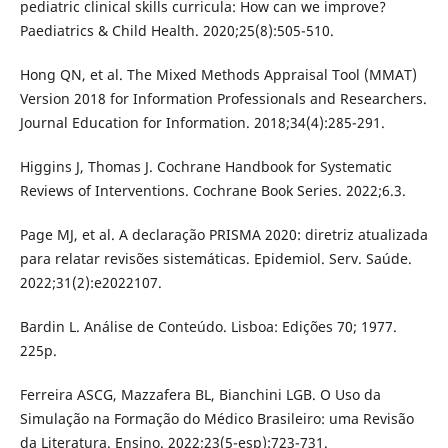
pediatric clinical skills curricula: How can we improve?
Paediatrics & Child Health. 2020;25(8):505-510.
Hong QN, et al. The Mixed Methods Appraisal Tool (MMAT)
Version 2018 for Information Professionals and Researchers.
Journal Education for Information. 2018;34(4):285-291.
Higgins J, Thomas J. Cochrane Handbook for Systematic
Reviews of Interventions. Cochrane Book Series. 2022;6.3.
Page MJ, et al. A declaração PRISMA 2020: diretriz atualizada
para relatar revisões sistemáticas. Epidemiol. Serv. Saúde.
2022;31(2):e2022107.
Bardin L. Análise de Conteúdo. Lisboa: Edições 70; 1977.
225p.
Ferreira ASCG, Mazzafera BL, Bianchini LGB. O Uso da
Simulação na Formação do Médico Brasileiro: uma Revisão
da Literatura. Ensino. 2022;23(5-esp):723-731.