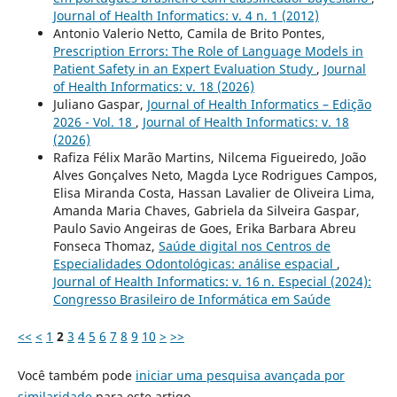
Journal of Health Informatics: v. 4 n. 1 (2012)
Antonio Valerio Netto, Camila de Brito Pontes,
Prescription Errors: The Role of Language Models in
Patient Safety in an Expert Evaluation Study
,
Journal
of Health Informatics: v. 18 (2026)
Juliano Gaspar,
Journal of Health Informatics – Edição
2026 - Vol. 18
,
Journal of Health Informatics: v. 18
(2026)
Rafiza Félix Marão Martins, Nilcema Figueiredo, João
Alves Gonçalves Neto, Magda Lyce Rodrigues Campos,
Elisa Miranda Costa, Hassan Lavalier de Oliveira Lima,
Amanda Maria Chaves, Gabriela da Silveira Gaspar,
Paulo Savio Angeiras de Goes, Erika Barbara Abreu
Fonseca Thomaz,
Saúde digital nos Centros de
Especialidades Odontológicas: análise espacial
,
Journal of Health Informatics: v. 16 n. Especial (2024):
Congresso Brasileiro de Informática em Saúde
<<
<
1
2
3
4
5
6
7
8
9
10
>
>>
Você também pode
iniciar uma pesquisa avançada por
similaridade
para este artigo.