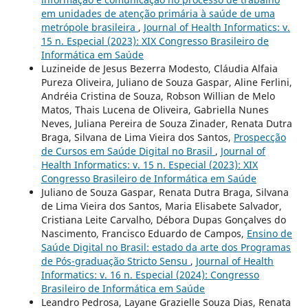
em unidades de atenção primária à saúde de uma
metrópole brasileira
,
Journal of Health Informatics: v.
15 n. Especial (2023): XIX Congresso Brasileiro de
Informática em Saúde
Luzineide de Jesus Bezerra Modesto, Cláudia Alfaia
Pureza Oliveira, Juliano de Souza Gaspar, Aline Ferlini,
Andréia Cristina de Souza, Robson Willian de Melo
Matos, Thais Lucena de Oliveira, Gabriella Nunes
Neves, Juliana Pereira de Souza Zinader, Renata Dutra
Braga, Silvana de Lima Vieira dos Santos,
Prospecção
de Cursos em Saúde Digital no Brasil
,
Journal of
Health Informatics: v. 15 n. Especial (2023): XIX
Congresso Brasileiro de Informática em Saúde
Juliano de Souza Gaspar, Renata Dutra Braga, Silvana
de Lima Vieira dos Santos, Maria Elisabete Salvador,
Cristiana Leite Carvalho, Débora Dupas Gonçalves do
Nascimento, Francisco Eduardo de Campos,
Ensino de
Saúde Digital no Brasil: estado da arte dos Programas
de Pós-graduação Stricto Sensu
,
Journal of Health
Informatics: v. 16 n. Especial (2024): Congresso
Brasileiro de Informática em Saúde
Leandro Pedrosa, Layane Grazielle Souza Dias, Renata