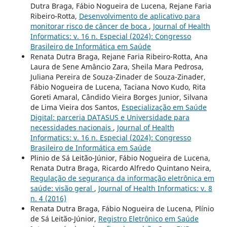
Dutra Braga, Fábio Nogueira de Lucena, Rejane Faria
Ribeiro-Rotta,
Desenvolvimento de aplicativo para
monitorar risco de câncer de boca
,
Journal of Health
Informatics: v. 16 n. Especial (2024): Congresso
Brasileiro de Informática em Saúde
Renata Dutra Braga, Rejane Faria Ribeiro-Rotta, Ana
Laura de Sene Amâncio Zara, Sheila Mara Pedrosa,
Juliana Pereira de Souza-Zinader de Souza-Zinader,
Fábio Nogueira de Lucena, Taciana Novo Kudo, Rita
Goreti Amaral, Cândido Vieira Borges Junior, Silvana
de Lima Vieira dos Santos,
Especialização em Saúde
Digital: parceria DATASUS e Universidade para
necessidades nacionais
,
Journal of Health
Informatics: v. 16 n. Especial (2024): Congresso
Brasileiro de Informática em Saúde
Plinio de Sá Leitão-Júnior, Fábio Nogueira de Lucena,
Renata Dutra Braga, Ricardo Alfredo Quintano Neira,
Regulação de segurança da informação eletrônica em
saúde: visão geral
,
Journal of Health Informatics: v. 8
n. 4 (2016)
Renata Dutra Braga, Fábio Nogueira de Lucena, Plínio
de Sá Leitão-Júnior,
Registro Eletrônico em Saúde