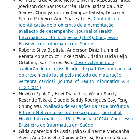
Joeckson dos Santos Corrêa, Liane Batista da Cruz
Soares, Christyann Lima Campos Batista, Feliciana
Santos Pinheiro, Ariel Soares Teles,
Chatbots na
identificação de problemas de amamentação:
avaliação de desempenho
,
Journal of Health
Informatics: v. 16 n. Especial (2024): Congresso
Brasileiro de Informática em Saúde
Roberto Silva Baptista, Anderson Diniz Hummel,
Renata Abramovicz Finkelsztain, Cristina Lucia Feijó
Ortolani, Ivan Torres Pisa,
Desenvolvimento e
avaliação de um classificador de padrões para análise
do crescimento facial pelo método de maturação
vertebral cervical
,
Journal of Health Informatics: v. 3
n. 2 (2011)
Newton Spolaôr, Huei Diana Lee, Weber Shoity
Resende Takaki, Claudio Saddy Rodrigues Coy, Feng
Chung Wu,
Avaliação de variações da rede profunda
EfficientNet em bases dermoscópicas
,
Journal of
Health Informatics: v. 16 n. Especial (2024): Congresso
Brasileiro de Informática em Saúde
Gilda Aparecida de Assis, João Guilherme Mendanha
Alves, Ana Grasielle Dionísio Correa, Bruno da Silva