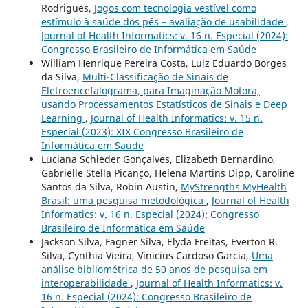
Rodrigues,
Jogos com tecnologia vestível como
estímulo à saúde dos pés – avaliação de usabilidade
,
Journal of Health Informatics: v. 16 n. Especial (2024):
Congresso Brasileiro de Informática em Saúde
William Henrique Pereira Costa, Luiz Eduardo Borges
da Silva,
Multi-Classificação de Sinais de
Eletroencefalograma, para Imaginação Motora,
usando Processamentos Estatísticos de Sinais e Deep
Learning
,
Journal of Health Informatics: v. 15 n.
Especial (2023): XIX Congresso Brasileiro de
Informática em Saúde
Luciana Schleder Gonçalves, Elizabeth Bernardino,
Gabrielle Stella Picanço, Helena Martins Dipp, Caroline
Santos da Silva, Robin Austin,
MyStrengths MyHealth
Brasil: uma pesquisa metodológica
,
Journal of Health
Informatics: v. 16 n. Especial (2024): Congresso
Brasileiro de Informática em Saúde
Jackson Silva, Fagner Silva, Elyda Freitas, Everton R.
Silva, Cynthia Vieira, Vinicius Cardoso Garcia,
Uma
análise bibliométrica de 50 anos de pesquisa em
interoperabilidade
,
Journal of Health Informatics: v.
16 n. Especial (2024): Congresso Brasileiro de