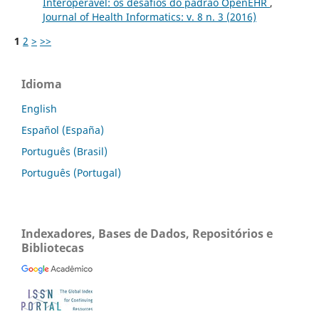
Interoperável: os desafios do padrão OpenEHR
,
Journal of Health Informatics: v. 8 n. 3 (2016)
1
2
>
>>
Idioma
English
Español (España)
Português (Brasil)
Português (Portugal)
Indexadores, Bases de Dados, Repositórios e
Bibliotecas