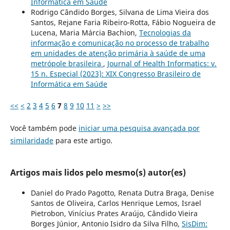
Informática em Saúde
Rodrigo Cândido Borges, Silvana de Lima Vieira dos
Santos, Rejane Faria Ribeiro-Rotta, Fábio Nogueira de
Lucena, Maria Márcia Bachion,
Tecnologias da
informação e comunicação no processo de trabalho
em unidades de atenção primária à saúde de uma
metrópole brasileira
,
Journal of Health Informatics: v.
15 n. Especial (2023): XIX Congresso Brasileiro de
Informática em Saúde
<<
<
2
3
4
5
6
7
8
9
10
11
>
>>
Você também pode
iniciar uma pesquisa avançada por
similaridade
para este artigo.
Artigos mais lidos pelo mesmo(s) autor(es)
Daniel do Prado Pagotto, Renata Dutra Braga, Denise
Santos de Oliveira, Carlos Henrique Lemos, Israel
Pietrobon, Vinícius Prates Araújo, Cândido Vieira
Borges Júnior, Antonio Isidro da Silva Filho,
SisDim: