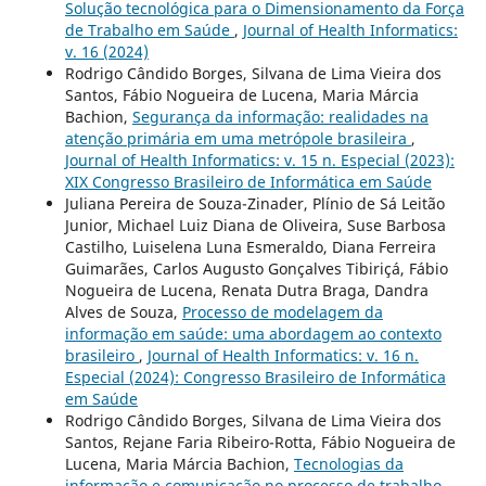
Solução tecnológica para o Dimensionamento da Força
de Trabalho em Saúde
,
Journal of Health Informatics:
v. 16 (2024)
Rodrigo Cândido Borges, Silvana de Lima Vieira dos
Santos, Fábio Nogueira de Lucena, Maria Márcia
Bachion,
Segurança da informação: realidades na
atenção primária em uma metrópole brasileira
,
Journal of Health Informatics: v. 15 n. Especial (2023):
XIX Congresso Brasileiro de Informática em Saúde
Juliana Pereira de Souza-Zinader, Plínio de Sá Leitão
Junior, Michael Luiz Diana de Oliveira, Suse Barbosa
Castilho, Luiselena Luna Esmeraldo, Diana Ferreira
Guimarães, Carlos Augusto Gonçalves Tibiriçá, Fábio
Nogueira de Lucena, Renata Dutra Braga, Dandra
Alves de Souza,
Processo de modelagem da
informação em saúde: uma abordagem ao contexto
brasileiro
,
Journal of Health Informatics: v. 16 n.
Especial (2024): Congresso Brasileiro de Informática
em Saúde
Rodrigo Cândido Borges, Silvana de Lima Vieira dos
Santos, Rejane Faria Ribeiro-Rotta, Fábio Nogueira de
Lucena, Maria Márcia Bachion,
Tecnologias da
informação e comunicação no processo de trabalho