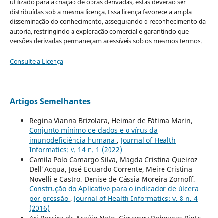
utilizado para a criação de obras derivadas, estas deverão ser
distribuídas sob a mesma licença. Essa licença favorece a ampla
disseminação do conhecimento, assegurando o reconhecimento da
autoria, restringindo a exploração comercial e garantindo que
versões derivadas permaneçam acessíveis sob os mesmos termos.
Consulte a Licença
Artigos Semelhantes
Regina Vianna Brizolara, Heimar de Fátima Marin,
Conjunto mínimo de dados e o vírus da
imunodeficiência humana
,
Journal of Health
Informatics: v. 14 n. 1 (2022)
Camila Polo Camargo Silva, Magda Cristina Queiroz
Dell'Acqua, José Eduardo Corrente, Meire Cristina
Novelli e Castro, Denise de Cássia Moreira Zornoff,
Construção do Aplicativo para o indicador de úlcera
por pressão
,
Journal of Health Informatics: v. 8 n. 4
(2016)
Ari Pereira de Araújo Neto, Giovanny Rebouças Pinto,