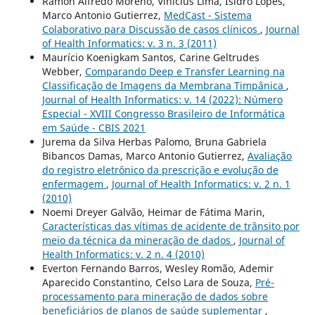
Ramon Alfredo Moreno, Vinicius Lima, Isidro Lopes,
Marco Antonio Gutierrez,
MedCast - Sistema
Colaborativo para Discussão de casos clínicos
,
Journal
of Health Informatics: v. 3 n. 3 (2011)
Maurício Koenigkam Santos, Carine Geltrudes
Webber,
Comparando Deep e Transfer Learning na
Classificação de Imagens da Membrana Timpânica
,
Journal of Health Informatics: v. 14 (2022): Número
Especial - XVIII Congresso Brasileiro de Informática
em Saúde - CBIS 2021
Jurema da Silva Herbas Palomo, Bruna Gabriela
Bibancos Damas, Marco Antonio Gutierrez,
Avaliação
do registro eletrônico da prescrição e evolução de
enfermagem
,
Journal of Health Informatics: v. 2 n. 1
(2010)
Noemi Dreyer Galvão, Heimar de Fátima Marin,
Características das vítimas de acidente de trânsito por
meio da técnica da mineração de dados
,
Journal of
Health Informatics: v. 2 n. 4 (2010)
Everton Fernando Barros, Wesley Romão, Ademir
Aparecido Constantino, Celso Lara de Souza,
Pré-
processamento para mineração de dados sobre
beneficiários de planos de saúde suplementar
,