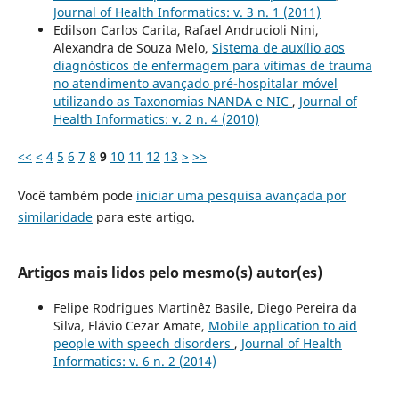
Journal of Health Informatics: v. 3 n. 1 (2011)
Edilson Carlos Carita, Rafael Andrucioli Nini,
Alexandra de Souza Melo,
Sistema de auxílio aos
diagnósticos de enfermagem para vítimas de trauma
no atendimento avançado pré-hospitalar móvel
utilizando as Taxonomias NANDA e NIC
,
Journal of
Health Informatics: v. 2 n. 4 (2010)
<<
<
4
5
6
7
8
9
10
11
12
13
>
>>
Você também pode
iniciar uma pesquisa avançada por
similaridade
para este artigo.
Artigos mais lidos pelo mesmo(s) autor(es)
Felipe Rodrigues Martinêz Basile, Diego Pereira da
Silva, Flávio Cezar Amate,
Mobile application to aid
people with speech disorders
,
Journal of Health
Informatics: v. 6 n. 2 (2014)