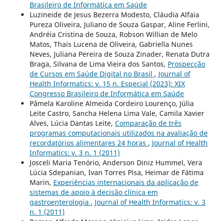
Brasileiro de Informática em Saúde
Luzineide de Jesus Bezerra Modesto, Cláudia Alfaia
Pureza Oliveira, Juliano de Souza Gaspar, Aline Ferlini,
Andréia Cristina de Souza, Robson Willian de Melo
Matos, Thais Lucena de Oliveira, Gabriella Nunes
Neves, Juliana Pereira de Souza Zinader, Renata Dutra
Braga, Silvana de Lima Vieira dos Santos,
Prospecção
de Cursos em Saúde Digital no Brasil
,
Journal of
Health Informatics: v. 15 n. Especial (2023): XIX
Congresso Brasileiro de Informática em Saúde
Pâmela Karoline Almeida Cordeiro Lourenço, Júlia
Leite Castro, Sancha Helena Lima Vale, Camila Xavier
Alves, Lúcia Dantas Leite,
Comparação de três
programas computacionais utilizados na avaliação de
recordatórios alimentares 24 horas
,
Journal of Health
Informatics: v. 3 n. 1 (2011)
Josceli Maria Tenório, Anderson Diniz Hummel, Vera
Lúcia Sdepanian, Ivan Torres Pisa, Heimar de Fátima
Marin,
Experiências internacionais da aplicação de
sistemas de apoio à decisão clínica em
gastroenterologia
,
Journal of Health Informatics: v. 3
n. 1 (2011)