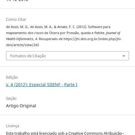
Como Citar
de Assis, M. G., de Assis, M. A., & Amate, F. C. (2012). Software para
mapeamento dos riscos de Úlcera por Pressão, queda e flebite.
Journal of
Health Informatics
,
4
. Recuperado de https://jhi.sbis.org.br/index.php/jhi-
sbis/article/view/243
Fomatos de Citação
Edição
v. 4 (2012): Especial SIIENF - Parte I
Seção
Artigo Original
Licença
Este trabalho está licenciado sob a Creative Commons Atribuição–