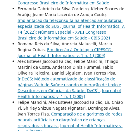
Congresso Brasileiro de Informática em Saúde
Fernanda Gabriela da Silva Cordeiro, Kleber Soares de
Araújo, Jeane Maria Lacerda de Araújo Couto,
Implantação da teleconsulta na atenção ambulatorial
especializada do SUS
,
Journal of Health Informatics: v.
14 (2022): Número Especial - XVIII Congresso
Brasileiro de Informática em Saúde - CBIS 2021
Romana Reis da Silva, Andreia Malucelli, Marcia
Regina Cubas,
Em direção à Ontologia CIPESC®
,
Journal of Health Informatics: v. 1 n. 1 (2009)
Alex Esteves Jaccoud Falcão, Felipe Mancini, Thiago
Martini da Costa, Anderson Diniz Hummel, Fabio
Oliveira Teixeira, Daniel Sigulem, Ivan Torres Pisa,
InDeCS: Método automatizado de classificação de
páginas Web de Saúde usando mineração de texto e
Descritores em Ciências da Saúde (DeCS)
,
Journal of
Health Informatics: v. 1 n. 1 (2009)
Felipe Mancini, Alex Esteves Jaccoud Falcão, Liu Chiao
Yi, Shirley Shizue Nagata Pignatari, Domingos Alves,
Ivan Torres Pisa,
Comparação de algoritmos de redes
neurais artificiais no diagnóstico de crianças
respiradoras bucais
,
Journal of Health Informatics: v.