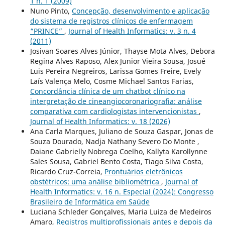
1 n. 1 (2009)
Nuno Pinto,
Concepção, desenvolvimento e aplicação
do sistema de registros clínicos de enfermagem
“PRINCE”
,
Journal of Health Informatics: v. 3 n. 4
(2011)
Josivan Soares Alves Júnior, Thayse Mota Alves, Debora
Regina Alves Raposo, Alex Junior Vieira Sousa, Josué
Luis Pereira Negreiros, Larissa Gomes Freire, Evely
Laís Valença Melo, Cosme Michael Santos Farias,
Concordância clínica de um chatbot clínico na
interpretação de cineangiocoronariografia: análise
comparativa com cardiologistas intervencionistas
,
Journal of Health Informatics: v. 18 (2026)
Ana Carla Marques, Juliano de Souza Gaspar, Jonas de
Souza Dourado, Nadja Nathany Severo Do Monte ,
Daiane Gabrielly Nobrega Coelho, Kallyta Karollynne
Sales Sousa, Gabriel Bento Costa, Tiago Silva Costa,
Ricardo Cruz-Correia,
Prontuários eletrônicos
obstétricos: uma análise bibliométrica
,
Journal of
Health Informatics: v. 16 n. Especial (2024): Congresso
Brasileiro de Informática em Saúde
Luciana Schleder Gonçalves, Maria Luiza de Medeiros
Amaro,
Registros multiprofissionais antes e depois da