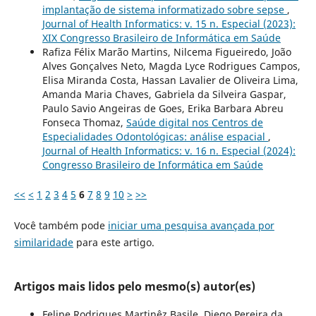
implantação de sistema informatizado sobre sepse
,
Journal of Health Informatics: v. 15 n. Especial (2023):
XIX Congresso Brasileiro de Informática em Saúde
Rafiza Félix Marão Martins, Nilcema Figueiredo, João
Alves Gonçalves Neto, Magda Lyce Rodrigues Campos,
Elisa Miranda Costa, Hassan Lavalier de Oliveira Lima,
Amanda Maria Chaves, Gabriela da Silveira Gaspar,
Paulo Savio Angeiras de Goes, Erika Barbara Abreu
Fonseca Thomaz,
Saúde digital nos Centros de
Especialidades Odontológicas: análise espacial
,
Journal of Health Informatics: v. 16 n. Especial (2024):
Congresso Brasileiro de Informática em Saúde
<<
<
1
2
3
4
5
6
7
8
9
10
>
>>
Você também pode
iniciar uma pesquisa avançada por
similaridade
para este artigo.
Artigos mais lidos pelo mesmo(s) autor(es)
Felipe Rodrigues Martinêz Basile, Diego Pereira da