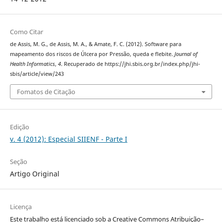
Como Citar
de Assis, M. G., de Assis, M. A., & Amate, F. C. (2012). Software para
mapeamento dos riscos de Úlcera por Pressão, queda e flebite.
Journal of
Health Informatics
,
4
. Recuperado de https://jhi.sbis.org.br/index.php/jhi-
sbis/article/view/243
Fomatos de Citação
Edição
v. 4 (2012): Especial SIIENF - Parte I
Seção
Artigo Original
Licença
Este trabalho está licenciado sob a Creative Commons Atribuição–