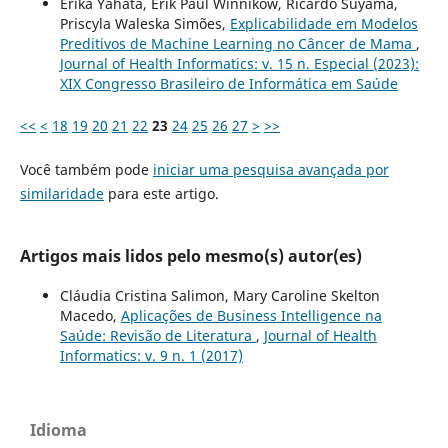
Erika Yahata, Erik Paul Winnikow, Ricardo Suyama,
Priscyla Waleska Simões,
Explicabilidade em Modelos
Preditivos de Machine Learning no Câncer de Mama
,
Journal of Health Informatics: v. 15 n. Especial (2023):
XIX Congresso Brasileiro de Informática em Saúde
<<
<
18
19
20
21
22
23
24
25
26
27
>
>>
Você também pode
iniciar uma pesquisa avançada por
similaridade
para este artigo.
Artigos mais lidos pelo mesmo(s) autor(es)
Cláudia Cristina Salimon, Mary Caroline Skelton
Macedo,
Aplicações de Business Intelligence na
Saúde: Revisão de Literatura
,
Journal of Health
Informatics: v. 9 n. 1 (2017)
Idioma