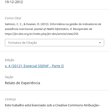
19-12-2012
Como Citar
Salimon, C. C., & Evazian, D. (2012). Informática na gestão de indicadores de
assistência nutricional.
Journal of Health Informatics
,
4
. Recuperado de
https://jhi.sbis.org.br/index.php/jhi-sbis/article/view/255
Fomatos de Citação
Edição
v. 4 (2012): Especial SIIENF - Parte II
Seção
Relato de Experiência
Licença
Este trabalho está licenciado sob a Creative Commons Atribuição–