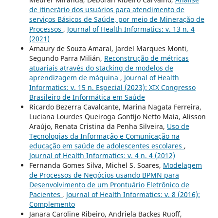
de itinerário dos usuários para atendimento de
serviços Básicos de Saúde, por meio de Mineração de
Processos
,
Journal of Health Informatics: v. 13 n. 4
(2021)
Amaury de Souza Amaral, Jardel Marques Monti,
Segundo Parra Milián,
Reconstrução de métricas
atuariais através do stacking de modelos de
aprendizagem de máquina
,
Journal of Health
Informatics: v. 15 n. Especial (2023): XIX Congresso
Brasileiro de Informática em Saúde
Ricardo Bezerra Cavalcante, Marina Nagata Ferreira,
Luciana Lourdes Queiroga Gontijo Netto Maia, Alisson
Araújo, Renata Cristina da Penha Silveira,
Uso de
Tecnologias da Informação e Comunicação na
educação em saúde de adolescentes escolares
,
Journal of Health Informatics: v. 4 n. 4 (2012)
Fernanda Gomes Silva, Michel S. Soares,
Modelagem
de Processos de Negócios usando BPMN para
Desenvolvimento de um Prontuário Eletrônico de
Pacientes
,
Journal of Health Informatics: v. 8 (2016):
Complemento
Janara Caroline Ribeiro, Andriela Backes Ruoff,