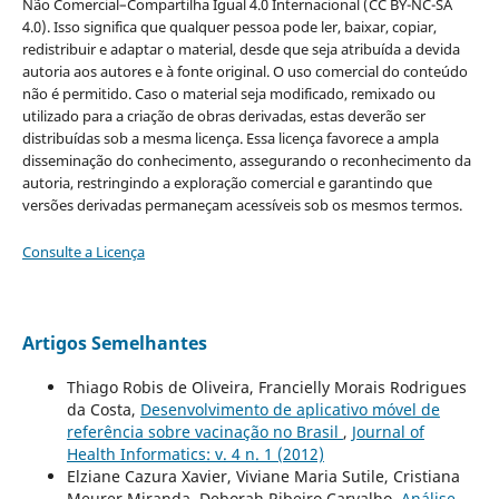
Não Comercial–Compartilha Igual 4.0 Internacional (CC BY-NC-SA
4.0). Isso significa que qualquer pessoa pode ler, baixar, copiar,
redistribuir e adaptar o material, desde que seja atribuída a devida
autoria aos autores e à fonte original. O uso comercial do conteúdo
não é permitido. Caso o material seja modificado, remixado ou
utilizado para a criação de obras derivadas, estas deverão ser
distribuídas sob a mesma licença. Essa licença favorece a ampla
disseminação do conhecimento, assegurando o reconhecimento da
autoria, restringindo a exploração comercial e garantindo que
versões derivadas permaneçam acessíveis sob os mesmos termos.
Consulte a Licença
Artigos Semelhantes
Thiago Robis de Oliveira, Francielly Morais Rodrigues
da Costa,
Desenvolvimento de aplicativo móvel de
referência sobre vacinação no Brasil
,
Journal of
Health Informatics: v. 4 n. 1 (2012)
Elziane Cazura Xavier, Viviane Maria Sutile, Cristiana
Meurer Miranda, Deborah Ribeiro Carvalho,
Análise