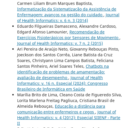
Carmen Liliam Brum Marques Baptista,
Informatização da Sistematização da Assistência de
Enfermagem: avanços na gestão do cuidado
,
Journal
of Health Informatics: v. 6 n. 3 (2014)
Eduardo Filgueiras Damasceno, Alexandre Cardoso,
Edgard Afonso Lamounier,
Recomendação de
Exercícios Fisioterápicos por Sensores de Movimento
,
Journal of Health Informatics: v. 7 n. 2 (2015)
Ari Pereira de Araújo Neto, Giovanny Rebouças Pinto,
Joeckson dos Santos Corrêa, Liane Batista da Cruz
Soares, Christyann Lima Campos Batista, Feliciana
Santos Pinheiro, Ariel Soares Teles,
Chatbots na
identificação de problemas de amamentação:
avaliação de desempenho
,
Journal of Health
Informatics: v. 16 n. Especial (2024): Congresso
Brasileiro de Informática em Saúde
Marília Brito de Lima, Cleano Costa de Figueredo Silva,
Lorita Marlena Freitag Pagliuca, Cristiana Brasil de
Almeida Rebouças,
Educação a distância para
comunicação entre enfermeiros e cegos
,
Journal of
Health Informatics: v. 4 (2012): Especial SIIENF - Parte
II