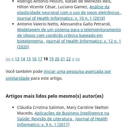
Rodrigo Antonio Pessini, Rafael de Menezes Reis,
Hilton Vicente César, Luciano Gamez,
Análise da
plasticidade neuronal com o uso de jogos eletrônicos
,
Journal of Health Informatics: v. 10 n. 1 (2018)
Antonio Valerio Netto, Alessandra Gallo Petraroli,
Modelagem de um sistema para o telemonitoramento
de idosos com condição crônica baseado em
biotelemetria
,
Journal of Health Informatics: v. 12 n. 1
(2020)
<<
<
13
14
15
16
17
18
19
20
21
22
>
>>
Você também pode
iniciar uma pesquisa avançada por
similaridade
para este artigo.
Artigos mais lidos pelo mesmo(s) autor(es)
Cláudia Cristina Salimon, Mary Caroline Skelton
Macedo,
Aplicações de Business Intelligence na
Saúde: Revisão de Literatura
,
Journal of Health
Informatics: v. 9 n. 1 (2017)