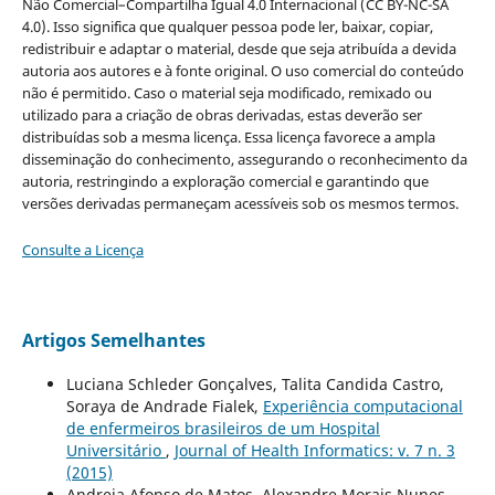
Não Comercial–Compartilha Igual 4.0 Internacional (CC BY-NC-SA
4.0). Isso significa que qualquer pessoa pode ler, baixar, copiar,
redistribuir e adaptar o material, desde que seja atribuída a devida
autoria aos autores e à fonte original. O uso comercial do conteúdo
não é permitido. Caso o material seja modificado, remixado ou
utilizado para a criação de obras derivadas, estas deverão ser
distribuídas sob a mesma licença. Essa licença favorece a ampla
disseminação do conhecimento, assegurando o reconhecimento da
autoria, restringindo a exploração comercial e garantindo que
versões derivadas permaneçam acessíveis sob os mesmos termos.
Consulte a Licença
Artigos Semelhantes
Luciana Schleder Gonçalves, Talita Candida Castro,
Soraya de Andrade Fialek,
Experiência computacional
de enfermeiros brasileiros de um Hospital
Universitário
,
Journal of Health Informatics: v. 7 n. 3
(2015)
Andreia Afonso de Matos, Alexandre Morais Nunes,