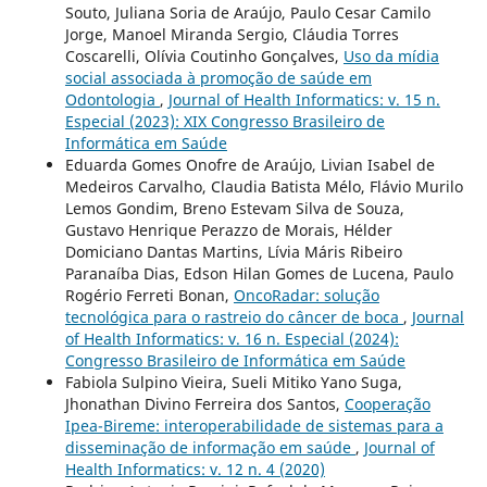
Souto, Juliana Soria de Araújo, Paulo Cesar Camilo
Jorge, Manoel Miranda Sergio, Cláudia Torres
Coscarelli, Olívia Coutinho Gonçalves,
Uso da mídia
social associada à promoção de saúde em
Odontologia
,
Journal of Health Informatics: v. 15 n.
Especial (2023): XIX Congresso Brasileiro de
Informática em Saúde
Eduarda Gomes Onofre de Araújo, Livian Isabel de
Medeiros Carvalho, Claudia Batista Mélo, Flávio Murilo
Lemos Gondim, Breno Estevam Silva de Souza,
Gustavo Henrique Perazzo de Morais, Hélder
Domiciano Dantas Martins, Lívia Máris Ribeiro
Paranaíba Dias, Edson Hilan Gomes de Lucena, Paulo
Rogério Ferreti Bonan,
OncoRadar: solução
tecnológica para o rastreio do câncer de boca
,
Journal
of Health Informatics: v. 16 n. Especial (2024):
Congresso Brasileiro de Informática em Saúde
Fabiola Sulpino Vieira, Sueli Mitiko Yano Suga,
Jhonathan Divino Ferreira dos Santos,
Cooperação
Ipea-Bireme: interoperabilidade de sistemas para a
disseminação de informação em saúde
,
Journal of
Health Informatics: v. 12 n. 4 (2020)