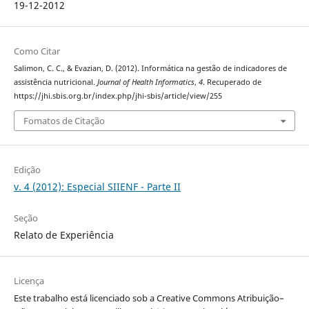
19-12-2012
Como Citar
Salimon, C. C., & Evazian, D. (2012). Informática na gestão de indicadores de
assistência nutricional.
Journal of Health Informatics
,
4
. Recuperado de
https://jhi.sbis.org.br/index.php/jhi-sbis/article/view/255
Fomatos de Citação
Edição
v. 4 (2012): Especial SIIENF - Parte II
Seção
Relato de Experiência
Licença
Este trabalho está licenciado sob a Creative Commons Atribuição–