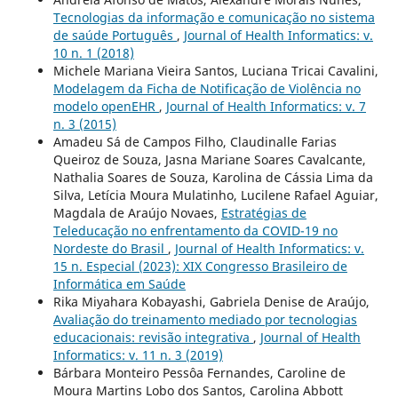
Tecnologias da informação e comunicação no sistema
de saúde Português
,
Journal of Health Informatics: v.
10 n. 1 (2018)
Michele Mariana Vieira Santos, Luciana Tricai Cavalini,
Modelagem da Ficha de Notificação de Violência no
modelo openEHR
,
Journal of Health Informatics: v. 7
n. 3 (2015)
Amadeu Sá de Campos Filho, Claudinalle Farias
Queiroz de Souza, Jasna Mariane Soares Cavalcante,
Nathalia Soares de Souza, Karolina de Cássia Lima da
Silva, Letícia Moura Mulatinho, Lucilene Rafael Aguiar,
Magdala de Araújo Novaes,
Estratégias de
Teleducação no enfrentamento da COVID-19 no
Nordeste do Brasil
,
Journal of Health Informatics: v.
15 n. Especial (2023): XIX Congresso Brasileiro de
Informática em Saúde
Rika Miyahara Kobayashi, Gabriela Denise de Araújo,
Avaliação do treinamento mediado por tecnologias
educacionais: revisão integrativa
,
Journal of Health
Informatics: v. 11 n. 3 (2019)
Bárbara Monteiro Pessôa Fernandes, Caroline de
Moura Martins Lobo dos Santos, Carolina Abbott