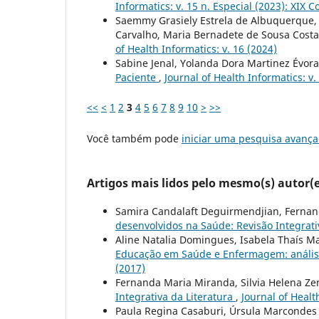
Informatics: v. 15 n. Especial (2023): XIX
Saemmy Grasiely Estrela de Albuquerque, S
Carvalho, Maria Bernadete de Sousa Cost
of Health Informatics: v. 16 (2024)
Sabine Jenal, Yolanda Dora Martinez Évor
Paciente
,
Journal of Health Informatics: v.
<<
<
1
2
3
4
5
6
7
8
9
10
>
>>
Você também pode
iniciar uma pesquisa avança
Artigos mais lidos pelo mesmo(s) autor(e
Samira Candalaft Deguirmendjian, Fernan
desenvolvidos na Saúde: Revisão Integrati
Aline Natalia Domingues, Isabela Thaís M
Educação em Saúde e Enfermagem: anális
(2017)
Fernanda Maria Miranda, Silvia Helena 
Integrativa da Literatura
,
Journal of Healt
Paula Regina Casaburi, Úrsula Marcondes