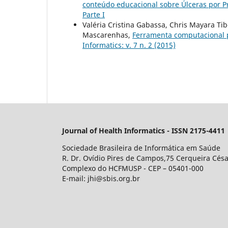
conteúdo educacional sobre Úlceras por 
Parte I
Valéria Cristina Gabassa, Chris Mayara Tib
Mascarenhas,
Ferramenta computacional p
Informatics: v. 7 n. 2 (2015)
Journal of Health Informatics - ISSN 2175-4411
Sociedade Brasileira de Informática em Saúde
R. Dr. Ovídio Pires de Campos,75 Cerqueira Césa
Complexo do HCFMUSP - CEP – 05401-000
E-mail: jhi@sbis.org.br