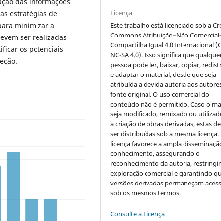
ração das informações
Licença
 as estratégias de
Este trabalho está licenciado sob a Cr
para minimizar a
Commons Atribuição–Não Comercial
devem ser realizadas
Compartilha Igual 4.0 Internacional (
ificar os potenciais
NC-SA 4.0). Isso significa que qualque
teção.
pessoa pode ler, baixar, copiar, redist
e adaptar o material, desde que seja
atribuída a devida autoria aos autores
fonte original. O uso comercial do
conteúdo não é permitido. Caso o mat
seja modificado, remixado ou utilizad
a criação de obras derivadas, estas d
ser distribuídas sob a mesma licença.
licença favorece a ampla disseminaçã
conhecimento, assegurando o
reconhecimento da autoria, restringi
exploração comercial e garantindo q
versões derivadas permaneçam acess
sob os mesmos termos.
Consulte a Licença