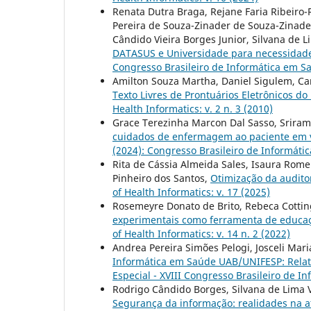
Renata Dutra Braga, Rejane Faria Ribeiro-
Pereira de Souza-Zinader de Souza-Zinade
Cândido Vieira Borges Junior, Silvana de L
DATASUS e Universidade para necessidad
Congresso Brasileiro de Informática em S
Amilton Souza Martha, Daniel Sigulem, Ca
Texto Livres de Prontuários Eletrônicos 
Health Informatics: v. 2 n. 3 (2010)
Grace Terezinha Marcon Dal Sasso, Sriram
cuidados de enfermagem ao paciente em 
(2024): Congresso Brasileiro de Informát
Rita de Cássia Almeida Sales, Isaura Romero
Pinheiro dos Santos,
Otimização da audito
of Health Informatics: v. 17 (2025)
Rosemeyre Donato de Brito, Rebeca Cottin
experimentais como ferramenta de educaçã
of Health Informatics: v. 14 n. 2 (2022)
Andrea Pereira Simões Pelogi, Josceli Mari
Informática em Saúde UAB/UNIFESP: Relat
Especial - XVIII Congresso Brasileiro de I
Rodrigo Cândido Borges, Silvana de Lima V
Segurança da informação: realidades na 