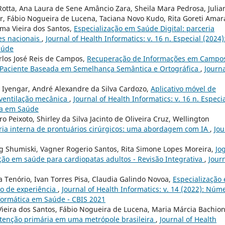
Rotta, Ana Laura de Sene Amâncio Zara, Sheila Mara Pedrosa, Julia
r, Fábio Nogueira de Lucena, Taciana Novo Kudo, Rita Goreti Amara
ima Vieira dos Santos,
Especialização em Saúde Digital: parceria
es nacionais
,
Journal of Health Informatics: v. 16 n. Especial (2024)
aúde
rlos José Reis de Campos,
Recuperação de Informações em Campo
do Paciente Baseada em Semelhança Semântica e Ortográfica
,
Journa
 Iyengar, André Alexandre da Silva Cardozo,
Aplicativo móvel de
ventilação mecânica
,
Journal of Health Informatics: v. 16 n. Especi
ica em Saúde
 Peixoto, Shirley da Silva Jacinto de Oliveira Cruz, Wellington
ria interna de prontuários cirúrgicos: uma abordagem com IA
,
Jou
g Shumiski, Vagner Rogerio Santos, Rita Simone Lopes Moreira,
Jo
o em saúde para cardiopatas adultos - Revisão Integrativa
,
Jour
a Tenório, Ivan Torres Pisa, Claudia Galindo Novoa,
Especialização
o de experiência
,
Journal of Health Informatics: v. 14 (2022): Núm
nformática em Saúde - CBIS 2021
ieira dos Santos, Fábio Nogueira de Lucena, Maria Márcia Bachion
atenção primária em uma metrópole brasileira
,
Journal of Health