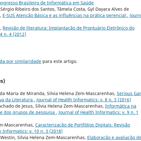
 Congresso Brasileiro de Informática em Saúde
érgio Ribeiro dos Santos, Tâmela Costa, Gyl Dayara Alves de
a,
E-SUS Atenção Básica e as influências na prática gerencial
,
Journ
a,
Revisão de literatura: Implantação de Prontuário Eletrônico do
 4 n. 4 (2012)
da por similaridade
para este artigo.
s)
da Maria de Miranda, Silvia Helena Zem-Mascarenhas,
Serious G
va da Literatura
,
Journal of Health Informatics: v. 8 n. 3 (2016)
achado de Jesus, Sílvia Helena Zem-Mascarenhas,
Informática na
e dos grupos de pesquisa
,
Journal of Health Informatics: v. 9 n. 1
Zem-Mascarenhas,
Caracterização de Portfólios Digitais: Revisão
h Informatics: v. 10 n. 3 (2018)
 Westin, Silvia Helena Zem-Mascarenhas,
Elaboração e avaliação d