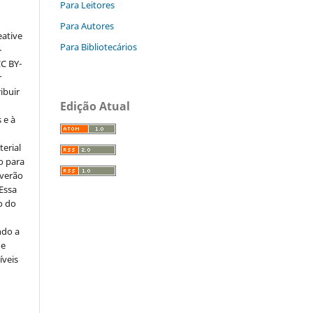
Para Leitores
Para Autores
eative
Para Bibliotecários
–
CC BY-
r
ribuir
Edição Atual
 e à
erial
o para
everão
 Essa
o do
ndo a
ue
íveis