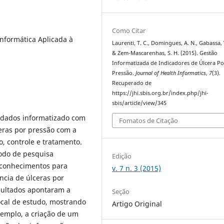
Como Citar
nformática Aplicada à
Laurenti, T. C., Domingues, A. N., Gabassa, 
& Zem-Mascarenhas, S. H. (2015). Gestão
Informatizada de Indicadores de Úlcera Po
Pressão.
Journal of Health Informatics
,
7
(3).
Recuperado de
https://jhi.sbis.org.br/index.php/jhi-
sbis/article/view/345
e dados informatizado com
Fomatos de Citação
eras por pressão com a
, controle e tratamento.
todo de pesquisa
Edição
e conhecimentos para
v. 7 n. 3 (2015)
ncia de úlceras por
esultados apontaram a
Seção
local de estudo, mostrando
Artigo Original
xemplo, a criação de um