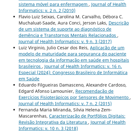
sistema móvel para enfermagem
,
Journal of Health
Informatics: v. 2 n. 2 (2010)
Flavio Luiz Seixas, Carolina M. Carvalho, Débora C.
Muchaluat-Saade, Aura Conci, Jerson Laks,
Descrição
de um sistema de suporte ao diagnóstico de
demência e Transtornos Mentais Relacionados
,
Journal of Health Informatics: v. 9 n. 3 (2017)
Luiz Virginio, Julio Cesar dos Reis,
Aplicação de um
modelo de maturidade para segurança do paciente
em tecnologia da informação em saúde em hospitais
brasileiros
,
Journal of Health Informatics: v. 16 n.
Especial (2024): Congresso Brasileiro de Informática
em Saúde
Eduardo Filgueiras Damasceno, Alexandre Cardoso,
Edgard Afonso Lamounier,
Recomendação de
Exercícios Fisioterápicos por Sensores de Movimento
,
Journal of Health Informatics: v. 7 n. 2 (2015)
Fernanda Maria Miranda, Silvia Helena Zem-
Mascarenhas,
Caracterização de Portfólios Digitais:
Revisão Integrativa da Literatura
,
Journal of Health
Informatics: v. 10 n. 3 (2018)