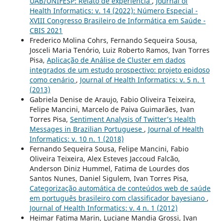
UAB/UNIFESP: Relato de experiência
,
Journal of
Health Informatics: v. 14 (2022): Número Especial -
XVIII Congresso Brasileiro de Informática em Saúde -
CBIS 2021
Frederico Molina Cohrs, Fernando Sequeira Sousa,
Josceli Maria Tenório, Luiz Roberto Ramos, Ivan Torres
Pisa,
Aplicação de Análise de Cluster em dados
integrados de um estudo prospectivo: projeto epidoso
como cenário
,
Journal of Health Informatics: v. 5 n. 1
(2013)
Gabriela Denise de Araujo, Fabio Oliveira Teixeira,
Felipe Mancini, Marcelo de Paiva Guimarães, Ivan
Torres Pisa,
Sentiment Analysis of Twitter’s Health
Messages in Brazilian Portuguese
,
Journal of Health
Informatics: v. 10 n. 1 (2018)
Fernando Sequeira Sousa, Felipe Mancini, Fabio
Oliveira Teixeira, Alex Esteves Jaccoud Falcão,
Anderson Diniz Hummel, Fatima de Lourdes dos
Santos Nunes, Daniel Sigulem, Ivan Torres Pisa,
Categorização automática de conteúdos web de saúde
em português brasileiro com classificador bayesiano
,
Journal of Health Informatics: v. 4 n. 1 (2012)
Heimar Fatima Marin, Luciane Mandia Grossi, Ivan