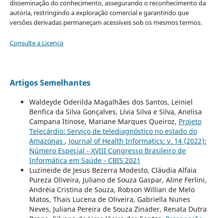
disseminação do conhecimento, assegurando o reconhecimento da
autoria, restringindo a exploração comercial e garantindo que
versões derivadas permaneçam acessíveis sob os mesmos termos.
Consulte a Licença
Artigos Semelhantes
Waldeyde Oderilda Magalhães dos Santos, Leiniel
Benfica da Silva Gonçalves, Lívia Silva e Silva, Anelisa
Campana Itinose, Mariane Marques Queiroz,
Projeto
Telecárdio: Serviço de telediagnóstico no estado do
Amazonas
,
Journal of Health Informatics: v. 14 (2022):
Número Especial - XVIII Congresso Brasileiro de
Informática em Saúde - CBIS 2021
Luzineide de Jesus Bezerra Modesto, Cláudia Alfaia
Pureza Oliveira, Juliano de Souza Gaspar, Aline Ferlini,
Andréia Cristina de Souza, Robson Willian de Melo
Matos, Thais Lucena de Oliveira, Gabriella Nunes
Neves, Juliana Pereira de Souza Zinader, Renata Dutra