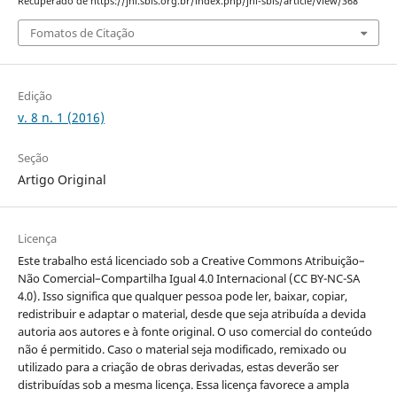
Recuperado de https://jhi.sbis.org.br/index.php/jhi-sbis/article/view/368
Fomatos de Citação
Edição
v. 8 n. 1 (2016)
Seção
Artigo Original
Licença
Este trabalho está licenciado sob a Creative Commons Atribuição–
Não Comercial–Compartilha Igual 4.0 Internacional (CC BY-NC-SA
4.0). Isso significa que qualquer pessoa pode ler, baixar, copiar,
redistribuir e adaptar o material, desde que seja atribuída a devida
autoria aos autores e à fonte original. O uso comercial do conteúdo
não é permitido. Caso o material seja modificado, remixado ou
utilizado para a criação de obras derivadas, estas deverão ser
distribuídas sob a mesma licença. Essa licença favorece a ampla