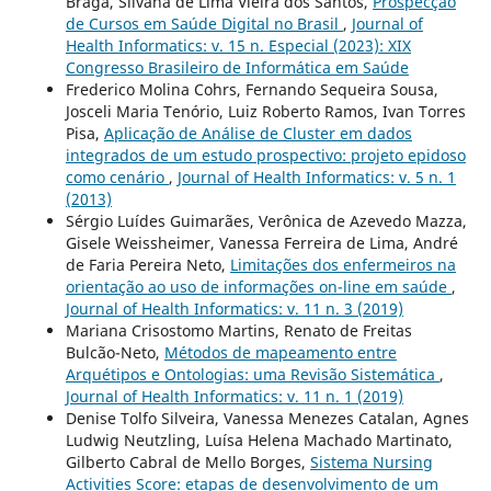
Braga, Silvana de Lima Vieira dos Santos,
Prospecção
de Cursos em Saúde Digital no Brasil
,
Journal of
Health Informatics: v. 15 n. Especial (2023): XIX
Congresso Brasileiro de Informática em Saúde
Frederico Molina Cohrs, Fernando Sequeira Sousa,
Josceli Maria Tenório, Luiz Roberto Ramos, Ivan Torres
Pisa,
Aplicação de Análise de Cluster em dados
integrados de um estudo prospectivo: projeto epidoso
como cenário
,
Journal of Health Informatics: v. 5 n. 1
(2013)
Sérgio Luídes Guimarães, Verônica de Azevedo Mazza,
Gisele Weissheimer, Vanessa Ferreira de Lima, André
de Faria Pereira Neto,
Limitações dos enfermeiros na
orientação ao uso de informações on-line em saúde
,
Journal of Health Informatics: v. 11 n. 3 (2019)
Mariana Crisostomo Martins, Renato de Freitas
Bulcão-Neto,
Métodos de mapeamento entre
Arquétipos e Ontologias: uma Revisão Sistemática
,
Journal of Health Informatics: v. 11 n. 1 (2019)
Denise Tolfo Silveira, Vanessa Menezes Catalan, Agnes
Ludwig Neutzling, Luísa Helena Machado Martinato,
Gilberto Cabral de Mello Borges,
Sistema Nursing
Activities Score: etapas de desenvolvimento de um