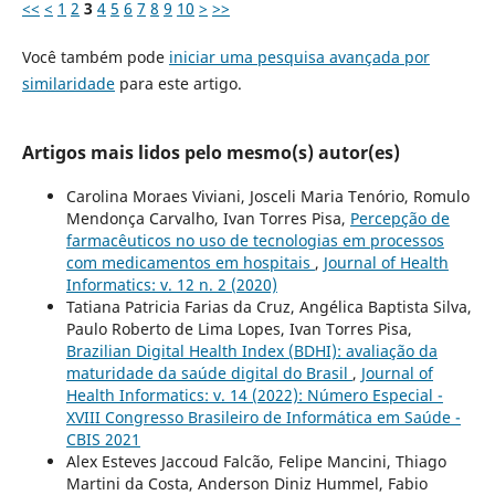
<<
<
1
2
3
4
5
6
7
8
9
10
>
>>
Você também pode
iniciar uma pesquisa avançada por
similaridade
para este artigo.
Artigos mais lidos pelo mesmo(s) autor(es)
Carolina Moraes Viviani, Josceli Maria Tenório, Romulo
Mendonça Carvalho, Ivan Torres Pisa,
Percepção de
farmacêuticos no uso de tecnologias em processos
com medicamentos em hospitais
,
Journal of Health
Informatics: v. 12 n. 2 (2020)
Tatiana Patricia Farias da Cruz, Angélica Baptista Silva,
Paulo Roberto de Lima Lopes, Ivan Torres Pisa,
Brazilian Digital Health Index (BDHI): avaliação da
maturidade da saúde digital do Brasil
,
Journal of
Health Informatics: v. 14 (2022): Número Especial -
XVIII Congresso Brasileiro de Informática em Saúde -
CBIS 2021
Alex Esteves Jaccoud Falcão, Felipe Mancini, Thiago
Martini da Costa, Anderson Diniz Hummel, Fabio