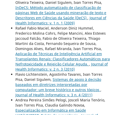
Oliveira Teixeira, Daniel Sigulem, Ivan Torres Pisa,
InDeCS: Método automatizado de classificação de
páginas Web de Saúde usando mineração de texto e
Descritores em Ciências da Saúde (DeCS)
,
Journal of
Health Informatics: v. 1 n. 1 (2009)
Rafael Fabio Maciel, Anderson Diniz Hummel,
Frederico Molina Cohrs, Felipe Mancini, Alex Esteves
Jaccoud Falcão, Fabio de Oliveira Teixeira, Thiago
Martini da Costa, Fernando Sequeira de Sousa,
Domingos Alves, Rafael Miranda, Ivan Torres Pisa,
Aplicação de Técnicas de Inteligência Artificial em
Transplantes Renais: Classificadores Automáticos para
Nefrotoxicidade e Rejeição Celular Aguda.
,
Journal of
Health Informatics: v. 2 n. 3 (2010)
Flavio Lichtenstein, Agostinho Tavares, Ivan Torres
Pisa, Daniel Sigulem,
Sistemas de apoio à decisão
baseados em diretrizes interpretadas por
computador: um breve histórico e outros tópicos
,
Journal of Health Informatics: v. 3 n. 4 (2011)
Andrea Pereira Simões Pelogi, Josceli Maria Tenório,
Ivan Torres Pisa, Claudia Galindo Novoa,
Especialização em Informática em Saúde