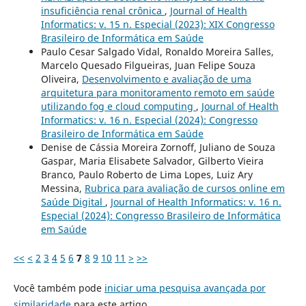
insuficiência renal crônica
,
Journal of Health
Informatics: v. 15 n. Especial (2023): XIX Congresso
Brasileiro de Informática em Saúde
Paulo Cesar Salgado Vidal, Ronaldo Moreira Salles,
Marcelo Quesado Filgueiras, Juan Felipe Souza
Oliveira,
Desenvolvimento e avaliação de uma
arquitetura para monitoramento remoto em saúde
utilizando fog e cloud computing
,
Journal of Health
Informatics: v. 16 n. Especial (2024): Congresso
Brasileiro de Informática em Saúde
Denise de Cássia Moreira Zornoff, Juliano de Souza
Gaspar, Maria Elisabete Salvador, Gilberto Vieira
Branco, Paulo Roberto de Lima Lopes, Luiz Ary
Messina,
Rubrica para avaliação de cursos online em
Saúde Digital
,
Journal of Health Informatics: v. 16 n.
Especial (2024): Congresso Brasileiro de Informática
em Saúde
<<
<
2
3
4
5
6
7
8
9
10
11
>
>>
Você também pode
iniciar uma pesquisa avançada por
similaridade
para este artigo.