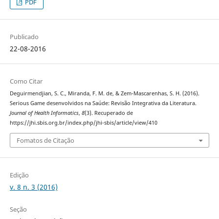
PDF
Publicado
22-08-2016
Como Citar
Deguirmendjian, S. C., Miranda, F. M. de, & Zem-Mascarenhas, S. H. (2016).
Serious Game desenvolvidos na Saúde: Revisão Integrativa da Literatura.
Journal of Health Informatics
,
8
(3). Recuperado de
https://jhi.sbis.org.br/index.php/jhi-sbis/article/view/410
Fomatos de Citação
Edição
v. 8 n. 3 (2016)
Seção