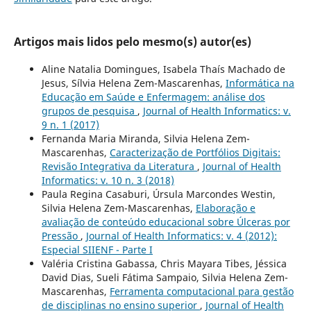
Artigos mais lidos pelo mesmo(s) autor(es)
Aline Natalia Domingues, Isabela Thaís Machado de
Jesus, Sílvia Helena Zem-Mascarenhas,
Informática na
Educação em Saúde e Enfermagem: análise dos
grupos de pesquisa
,
Journal of Health Informatics: v.
9 n. 1 (2017)
Fernanda Maria Miranda, Silvia Helena Zem-
Mascarenhas,
Caracterização de Portfólios Digitais:
Revisão Integrativa da Literatura
,
Journal of Health
Informatics: v. 10 n. 3 (2018)
Paula Regina Casaburi, Úrsula Marcondes Westin,
Silvia Helena Zem-Mascarenhas,
Elaboração e
avaliação de conteúdo educacional sobre Úlceras por
Pressão
,
Journal of Health Informatics: v. 4 (2012):
Especial SIIENF - Parte I
Valéria Cristina Gabassa, Chris Mayara Tibes, Jéssica
David Dias, Sueli Fátima Sampaio, Silvia Helena Zem-
Mascarenhas,
Ferramenta computacional para gestão
de disciplinas no ensino superior
,
Journal of Health