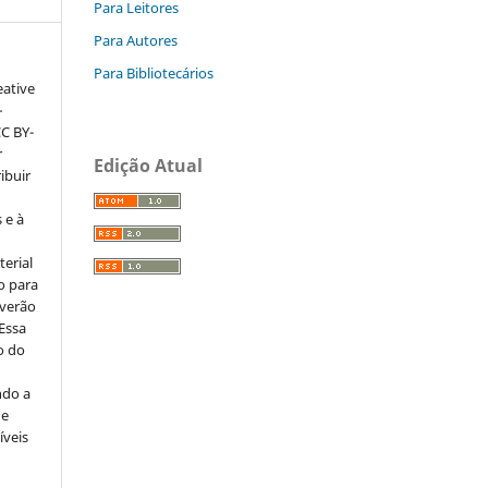
Para Leitores
Para Autores
Para Bibliotecários
eative
–
CC BY-
r
Edição Atual
ribuir
 e à
erial
o para
everão
 Essa
o do
ndo a
ue
íveis