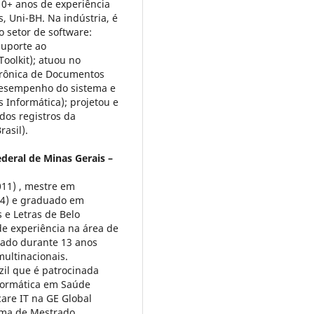
0+ anos de experiência
 Uni-BH. Na indústria, é
o setor de software:
suporte ao
oolkit); atuou no
trônica de Documentos
esempenho do sistema e
Informática); projetou e
dos registros da
asil).
deral de Minas Gerais –
11) , mestre em
04) e graduado em
 e Letras de Belo
de experiência na área de
uado durante 13 anos
ultinacionais.
zil que é patrocinada
nformática em Saúde
are IT na GE Global
rama de Mestrado