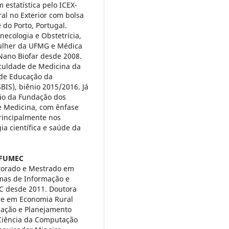
 estatística pelo ICEX-
al no Exterior com bolsa
do Porto, Portugal.
ecologia e Obstetrícia,
ulher da UFMG e Médica
 Nano Biofar desde 2008.
culdade de Medicina da
 de Educação da
BIS), biênio 2015/2016. Já
tão da Fundação dos
e Medicina, com ênfase
rincipalmente nos
a científica e saúde da
 FUMEC
torado e Mestrado em
emas de Informação e
C desde 2011. Doutora
re em Economia Rural
rmação e Planejamento
Ciência da Computação