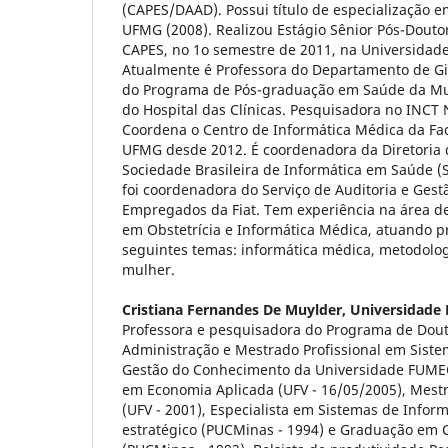
(CAPES/DAAD). Possui título de especialização em
UFMG (2008). Realizou Estágio Sênior Pós-Doutor
CAPES, no 1o semestre de 2011, na Universidade 
Atualmente é Professora do Departamento de Gin
do Programa de Pós-graduação em Saúde da M
do Hospital das Clínicas. Pesquisadora no INCT
Coordena o Centro de Informática Médica da Fa
UFMG desde 2012. É coordenadora da Diretoria
Sociedade Brasileira de Informática em Saúde (S
foi coordenadora do Serviço de Auditoria e Ges
Empregados da Fiat. Tem experiência na área d
em Obstetrícia e Informática Médica, atuando p
seguintes temas: informática médica, metodologi
mulher.
Cristiana Fernandes De Muylder,
Universidade
Professora e pesquisadora do Programa de Dou
Administração e Mestrado Profissional em Sist
Gestão do Conhecimento da Universidade FUME
em Economia Aplicada (UFV - 16/05/2005), Mest
(UFV - 2001), Especialista em Sistemas de Info
estratégico (PUCMinas - 1994) e Graduação em 