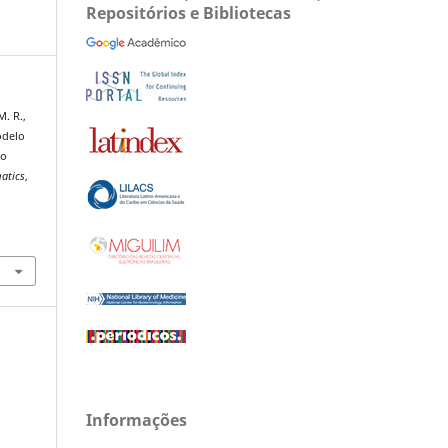
Repositórios e Bibliotecas
M. R.,
Modelo
to
matics
,
Informações