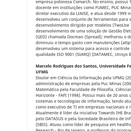
empresa polonesa Comarch. No ensino, possui 1
docente em instituições como FUMEC, PUC Minas,
diretor executivo da LIAISE, e atua desde 1999 n
desenvolveu um conjunto de ferramentas para 
desenvolvimento dirigido por modelos (TwoUse T
desenvolvimento de uma solução de Gestão Ele
(GED) chamada Docman (Spread); melhorou o d
diminuiu o tempo gasto com manutenções (attps 
desenvolveu um sistema para acesso e controle 
qualidade ISO 9001 (SIARQ) (DATAMEC, Unisys Br
Marcelo Rodrigues dos Santos,
Universidade Fe
UFMG
Doutor em Ciência da Informação pela UFMG (20
administração de empresas pela Puc Minas (20
Matemática pela Faculdade de Filosofia, Ciências
Horizonte - FAFI (1998). Possui mais de 20 anos 
sistemas e tecnologias de informação, tendo at
como executivo de TI em empresas nacionais e m
Atualmente é líder da iniciativa Towards IHE Bra
pelo DATASUS e pela Sociedade Brasileira de I
(SBIS). Atuou como líder de pesquisa em healthc
Research - Rio de Janeiro, e professor do prog