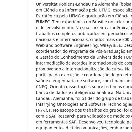
Universität Koblenz-Landau na Alemanha (bols
em Ciência da Informação pela UFMG, especiali
Estratégica pela UFMG e graduação em Ciência
FUMEC. Tem experiência no Brasil e no exterior
e desenvolvimento. Na sua carreira acadêmica, 
trabalhos completos publicados em periódicos e
nacionais e internacionais, citados mais de 500 v
Web and Software Engineering, Wiley/IEEE. Desd
coordenador do Programa de Pós-Graduação em
e Gestão do Conhecimento da Universidade FUME
intermediação de acordos internacionais de co
promovendo a internacionalização do curso. Na p
participa da execução e coordenação de projetos
saúde e engenharia de software, com financia
CNPQ. Orienta dissertações sobre os temas eng
banco de dados e inteligência analítica. Na Uni
Landau, Alemanha, foi o líder do grupo de trab
(Marrying Ontologies and Software Technologies
FP7-ICT. No escopo dos trabalhos do grupo, foi 
com a SAP Research para validação de modelos 
em ferramentas SAP. Desenvolveu tecnologia p
equipamentos de telecomunicações, embarcad