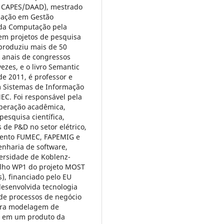
a CAPES/DAAD), mestrado
zação em Gestão
 da Computação pela
 em projetos de pesquisa
produziu mais de 50
 anais de congressos
ezes, e o livro Semantic
e 2011, é professor e
 Sistemas de Informação
C. Foi responsável pela
operação acadêmica,
esquisa científica,
 de P&D no setor elétrico,
mento FUMEC, FAPEMIG e
enharia de software,
versidade de Koblenz-
alho WP1 do projeto MOST
), financiado pelo EU
desenvolvida tecnologia
de processos de negócio
ara modelagem de
a em um produto da