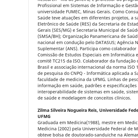
Profissional em Sistemas de Informação e Gest
universidade FUMEC, Minas Gerais. Como Consul
Saúde teve atuações em diferentes projetos, a sa
Eletrônico de Saúde (RES) da Secretaria de Est
Gerais (SES/MG) e Secretaria Municipal de Saúd
(SMSA/BH); Organização Panamericana de Saúde
nacional em condução pelo DATASUS; Agência N
Suplementar (ANS). Participa como colaborador 
Comissão de Estudos Especiais em Informática
comitê TC215 da ISO. Colaborador da fundação 
Brasil e associação internacional da norma IS
de pesquisa do CNPQ - Informática aplicada a 
faculdade de medicina da UFMG. Linhas de pesq
informação em saúde, padrões e especificações 
interoperabilidade de sistemas em saúde, sistem
de saúde e modelagem de conceitos clínicos.
Zilma Silveira Nogueira Reis,
Universidade Fede
UFMG
Graduada em Medicina(1988), mestre em Medici
Medicina (2002) pela Universidade Federal de 
obteve bolsa de doutorado-sanduiche na Alem