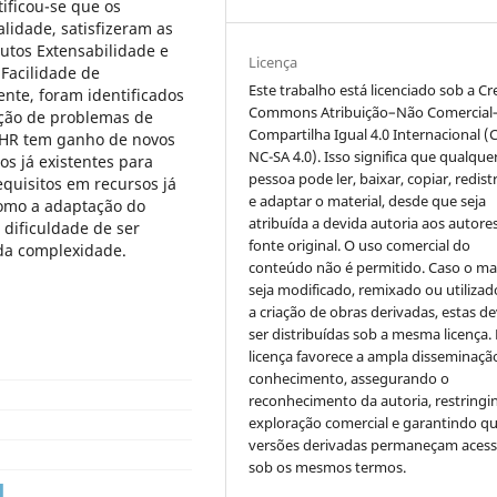
ificou-se que os
lidade, satisfizeram as
butos Extensabilidade e
Licença
 Facilidade de
Este trabalho está licenciado sob a Cr
te, foram identificados
Commons Atribuição–Não Comercial
cção de problemas de
Compartilha Igual 4.0 Internacional (
EHR tem ganho de novos
NC-SA 4.0). Isso significa que qualque
os já existentes para
pessoa pode ler, baixar, copiar, redist
quisitos em recursos já
e adaptar o material, desde que seja
como a adaptação do
atribuída a devida autoria aos autores
dificuldade de ser
fonte original. O uso comercial do
da complexidade.
conteúdo não é permitido. Caso o mat
seja modificado, remixado ou utilizad
a criação de obras derivadas, estas d
ser distribuídas sob a mesma licença.
licença favorece a ampla disseminaçã
conhecimento, assegurando o
reconhecimento da autoria, restringi
exploração comercial e garantindo q
versões derivadas permaneçam acess
sob os mesmos termos.