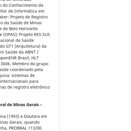
ão do Conhecimento da
tor de Informática em
ber: Projeto de Registro
ado da Saúde de Minas
e de Belo Horizonte
 (OPAS); Projeto RES SUS
acional de Saúde
do GT1 (Arquitetura) da
 em Saúde da ABNT /
openEHR Brasil, HL7
O 13606. Membro do grupo
Saúde coordenado pela
uisa: sistemas de
internacionais para
as de registro eletrônico
ral de Minas Gerais –
na (1993) e Doutora em
Minas Gerais, quando
anha, PROBRAL 113/00