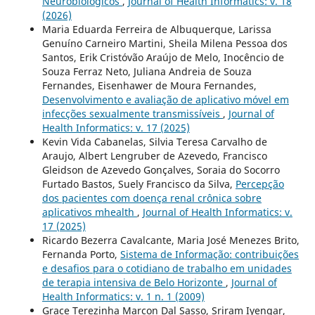
Neurobiológicos
,
Journal of Health Informatics: v. 18
(2026)
Maria Eduarda Ferreira de Albuquerque, Larissa
Genuíno Carneiro Martini, Sheila Milena Pessoa dos
Santos, Erik Cristóvão Araújo de Melo, Inocêncio de
Souza Ferraz Neto, Juliana Andreia de Souza
Fernandes, Eisenhawer de Moura Fernandes,
Desenvolvimento e avaliação de aplicativo móvel em
infecções sexualmente transmissíveis
,
Journal of
Health Informatics: v. 17 (2025)
Kevin Vida Cabanelas, Silvia Teresa Carvalho de
Araujo, Albert Lengruber de Azevedo, Francisco
Gleidson de Azevedo Gonçalves, Soraia do Socorro
Furtado Bastos, Suely Francisco da Silva,
Percepção
dos pacientes com doença renal crônica sobre
aplicativos mhealth
,
Journal of Health Informatics: v.
17 (2025)
Ricardo Bezerra Cavalcante, Maria José Menezes Brito,
Fernanda Porto,
Sistema de Informação: contribuições
e desafios para o cotidiano de trabalho em unidades
de terapia intensiva de Belo Horizonte
,
Journal of
Health Informatics: v. 1 n. 1 (2009)
Grace Terezinha Marcon Dal Sasso, Sriram Iyengar,