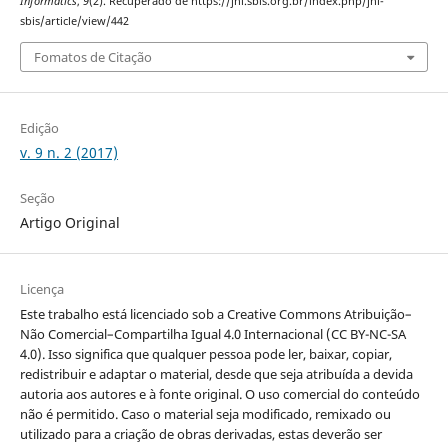
Informatics
,
9
(2). Recuperado de https://jhi.sbis.org.br/index.php/jhi-
sbis/article/view/442
Fomatos de Citação
Edição
v. 9 n. 2 (2017)
Seção
Artigo Original
Licença
Este trabalho está licenciado sob a Creative Commons Atribuição–
Não Comercial–Compartilha Igual 4.0 Internacional (CC BY-NC-SA
4.0). Isso significa que qualquer pessoa pode ler, baixar, copiar,
redistribuir e adaptar o material, desde que seja atribuída a devida
autoria aos autores e à fonte original. O uso comercial do conteúdo
não é permitido. Caso o material seja modificado, remixado ou
utilizado para a criação de obras derivadas, estas deverão ser