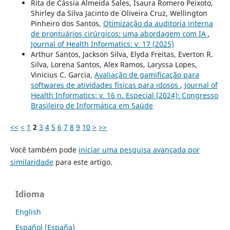
Rita de Cássia Almeida Sales, Isaura Romero Peixoto,
Shirley da Silva Jacinto de Oliveira Cruz, Wellington
Pinheiro dos Santos,
Otimização da auditoria interna
de prontuários cirúrgicos: uma abordagem com IA
,
Journal of Health Informatics: v. 17 (2025)
Arthur Santos, Jackson Silva, Elyda Freitas, Everton R.
Silva, Lorena Santos, Alex Ramos, Laryssa Lopes,
Vinicius C. Garcia,
Avaliação de gamificação para
softwares de atividades físicas para idosos
,
Journal of
Health Informatics: v. 16 n. Especial (2024): Congresso
Brasileiro de Informática em Saúde
<<
<
1
2
3
4
5
6
7
8
9
10
>
>>
Você também pode
iniciar uma pesquisa avançada por
similaridade
para este artigo.
Idioma
English
Español (España)