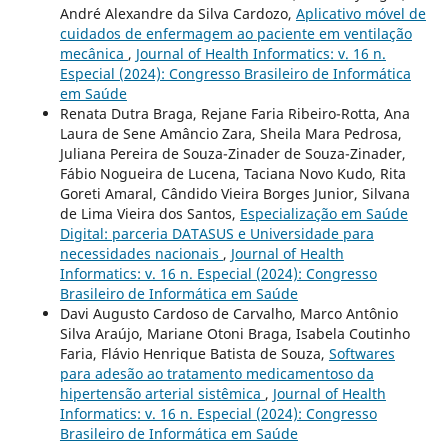
André Alexandre da Silva Cardozo,
Aplicativo móvel de
cuidados de enfermagem ao paciente em ventilação
mecânica
,
Journal of Health Informatics: v. 16 n.
Especial (2024): Congresso Brasileiro de Informática
em Saúde
Renata Dutra Braga, Rejane Faria Ribeiro-Rotta, Ana
Laura de Sene Amâncio Zara, Sheila Mara Pedrosa,
Juliana Pereira de Souza-Zinader de Souza-Zinader,
Fábio Nogueira de Lucena, Taciana Novo Kudo, Rita
Goreti Amaral, Cândido Vieira Borges Junior, Silvana
de Lima Vieira dos Santos,
Especialização em Saúde
Digital: parceria DATASUS e Universidade para
necessidades nacionais
,
Journal of Health
Informatics: v. 16 n. Especial (2024): Congresso
Brasileiro de Informática em Saúde
Davi Augusto Cardoso de Carvalho, Marco Antônio
Silva Araújo, Mariane Otoni Braga, Isabela Coutinho
Faria, Flávio Henrique Batista de Souza,
Softwares
para adesão ao tratamento medicamentoso da
hipertensão arterial sistêmica
,
Journal of Health
Informatics: v. 16 n. Especial (2024): Congresso
Brasileiro de Informática em Saúde